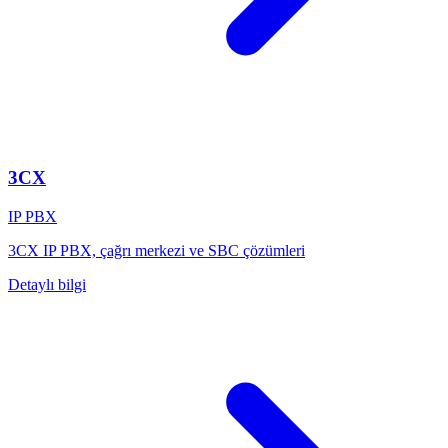
3CX
IP PBX
3CX IP PBX, çağrı merkezi ve SBC çözümleri
Detaylı bilgi