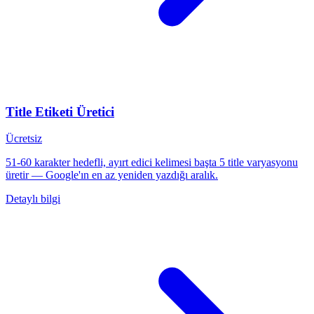
Title Etiketi Üretici
Ücretsiz
51-60 karakter hedefli, ayırt edici kelimesi başta 5 title varyasyonu
üretir — Google'ın en az yeniden yazdığı aralık.
Detaylı bilgi