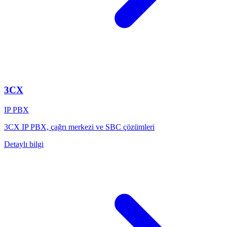
3CX
IP PBX
3CX IP PBX, çağrı merkezi ve SBC çözümleri
Detaylı bilgi