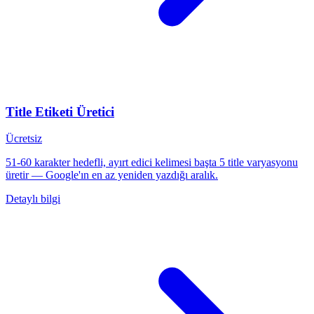
Title Etiketi Üretici
Ücretsiz
51-60 karakter hedefli, ayırt edici kelimesi başta 5 title varyasyonu
üretir — Google'ın en az yeniden yazdığı aralık.
Detaylı bilgi