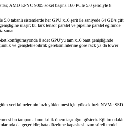
katlar; AMD EPYC 9005 soket başına 160 PCIe 5.0 şeridiyle 8
 5.0 tabanlı sistemlerde her GPU x16 şerit ile saniyede 64 GB/s çift
liğine ulaşır; bu fark tensor paralel ve pipeline paralel eğitimde
z sunar.
soket konfigürasyonda 8 adet GPU'yu tam x16 bant genişliğinde
ğunluk ve genişletilebilirlik gereksinimlerine göre rack ya da tower
tim veri kümelerinin hızlı yüklenmesi için yüksek hızlı NVMe SSD
si bu tampon alanın kritik önem taşıdığını gösterir. Eğitim odaklı
rında da geçerlidir; hata düzeltme kapasitesi uzun süreli model