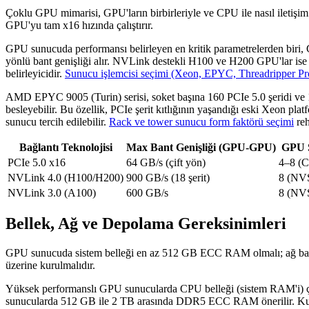
Çoklu GPU mimarisi, GPU'ların birbirleriyle ve CPU ile nasıl ileti
GPU'yu tam x16 hızında çalıştırır.
GPU sunucuda performansı belirleyen en kritik parametrelerden biri, 
yönlü bant genişliği alır. NVLink destekli H100 ve H200 GPU'lar ise 
belirleyicidir.
Sunucu işlemcisi seçimi (Xeon, EPYC, Threadripper Pr
AMD EPYC 9005 (Turin) serisi, soket başına 160 PCIe 5.0 şeridi ve 1
besleyebilir. Bu özellik, PCIe şerit kıtlığının yaşandığı eski Xeon pla
sunucu tercih edilebilir.
Rack ve tower sunucu form faktörü seçimi
reh
Bağlantı Teknolojisi
Max Bant Genişliği (GPU-GPU)
GPU S
PCIe 5.0 x16
64 GB/s (çift yön)
4–8 (C
NVLink 4.0 (H100/H200)
900 GB/s (18 şerit)
8 (NVS
NVLink 3.0 (A100)
600 GB/s
8 (NVS
Bellek, Ağ ve Depolama Gereksinimleri
GPU sunucuda sistem belleği en az 512 GB ECC RAM olmalı; ağ bağla
üzerine kurulmalıdır.
Yüksek performanslı GPU sunucularda CPU belleği (sistem RAM'i) çoğu
sunucularda 512 GB ile 2 TB arasında DDR5 ECC RAM önerilir. Kurumsa