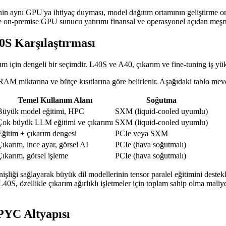
jenin aynı GPU'ya ihtiyaç duyması, model dağıtım ortamının geliştirme o
yse on-premise GPU sunucu yatırımı finansal ve operasyonel açıdan meşru
S Karşılaştırması
çin dengeli bir seçimdir. L40S ve A40, çıkarım ve fine-tuning iş yükl
M miktarına ve bütçe kısıtlarına göre belirlenir. Aşağıdaki tablo mevc
Temel Kullanım Alanı
Soğutma
Büyük model eğitimi, HPC
SXM (liquid-cooled uyumlu)
Çok büyük LLM eğitimi ve çıkarımı
SXM (liquid-cooled uyumlu)
Eğitim + çıkarım dengesi
PCIe veya SXM
Çıkarım, ince ayar, görsel AI
PCIe (hava soğutmalı)
Çıkarım, görsel işleme
PCIe (hava soğutmalı)
ği sağlayarak büyük dil modellerinin tensor paralel eğitimini destekl
L40S, özellikle çıkarım ağırlıklı işletmeler için toplam sahip olma mal
PYC Altyapısı