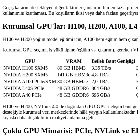
Geçiş kararını destekleyen diğer faktörler şunlardır: birden fazla pro
kullanımını kısıtlaması. Bu koşulların ikisi veya daha fazlası geçerli
Kurumsal GPU'lar: H100, H200, A100, L40
H100 ve H200 yoğun model eğitimi için, A100 hem eğitim hem çıkarım i
Kurumsal GPU seçimi, iş yükü tipine (eğitim vs. çıkarım), gereken VRA
GPU
VRAM
Bellek Bant Genişliği
NVIDIA H100 SXM5
80 GB HBM3
3,35 TB/s
NVIDIA H200 SXM5
141 GB HBM3e
4,8 TB/s
NVIDIA A100 PCIe/SXM
80 GB HBM2e
2,0 TB/s
NVIDIA L40S PCIe
48 GB GDDR6
864 GB/s
NVIDIA A40 PCIe
48 GB GDDR6
696 GB/s
H100 ve H200, NVLink 4.0 ile doğrudan GPU-GPU iletişim bant genişli
desteğiyle kurumsal veri merkezlerinde hâlâ yaygın kullanılmaktadır. 
kıyasla daha düşük birim maliyet anlamına gelir.
Çoklu GPU Mimarisi: PCIe, NVLink ve E