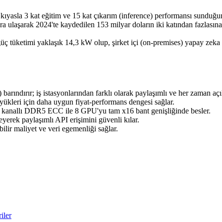
la 3 kat eğitim ve 15 kat çıkarım (inference) performansı sunduğunu 
a ulaşarak 2024'te kaydedilen 153 milyar doların iki katından fazlasına 
ketimi yaklaşık 14,3 kW olup, şirket içi (on-premises) yapay zeka s
ırır; iş istasyonlarından farklı olarak paylaşımlı ve her zaman açık
kleri için daha uygun fiyat-performans dengesi sağlar.
kanallı DDR5 ECC ile 8 GPU'yu tam x16 bant genişliğinde besler.
yerek paylaşımlı API erişimini güvenli kılar.
ir maliyet ve veri egemenliği sağlar.
iler