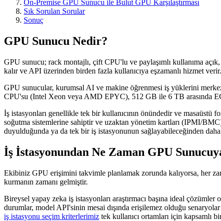
On-Premise GPU Sunucu ile Bulut GPU Karşılaştırması
Sık Sorulan Sorular
Sonuç
GPU Sunucu Nedir?
GPU sunucu; rack montajlı, çift CPU'lu ve paylaşımlı kullanıma açık, dö
kalır ve API üzerinden birden fazla kullanıcıya eşzamanlı hizmet verir
GPU sunucular, kurumsal AI ve makine öğrenmesi iş yüklerini merkezi
CPU'su (Intel Xeon veya AMD EPYC), 512 GB ile 6 TB arasında ECC
İş istasyonları genellikle tek bir kullanıcının önündedir ve masaüstü 
soğutma sistemlerine sahiptir ve uzaktan yönetim kartları (IPMI/BMC) 
duyulduğunda ya da tek bir iş istasyonunun sağlayabileceğinden daha
İş İstasyonundan Ne Zaman GPU Sunucuya
Ekibiniz GPU erişimini takvimle planlamak zorunda kalıyorsa, her z
kurmanın zamanı gelmiştir.
Bireysel yapay zeka iş istasyonları araştırmacı başına ideal çözümler ol
durumlar, model API'sinin mesai dışında erişilemez olduğu senaryola
iş istasyonu seçim kriterlerimiz
tek kullanıcı ortamları için kapsamlı 