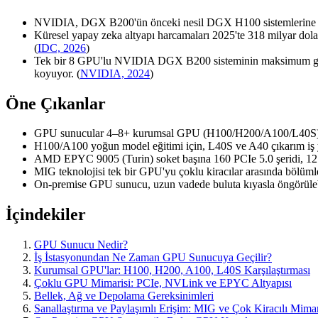
NVIDIA, DGX B200'ün önceki nesil DGX H100 sistemlerine kıyas
Küresel yapay zeka altyapı harcamaları 2025'te 318 milyar dolar
(
IDC, 2026
)
Tek bir 8 GPU'lu NVIDIA DGX B200 sisteminin maksimum güç tü
koyuyor. (
NVIDIA, 2024
)
Öne Çıkanlar
GPU sunucular 4–8+ kurumsal GPU (H100/H200/A100/L40S) barınd
H100/A100 yoğun model eğitimi için, L40S ve A40 çıkarım iş yü
AMD EPYC 9005 (Turin) soket başına 160 PCIe 5.0 şeridi, 12 
MIG teknolojisi tek bir GPU'yu çoklu kiracılar arasında bölümle
On-premise GPU sunucu, uzun vadede buluta kıyasla öngörülebil
İçindekiler
GPU Sunucu Nedir?
İş İstasyonundan Ne Zaman GPU Sunucuya Geçilir?
Kurumsal GPU'lar: H100, H200, A100, L40S Karşılaştırması
Çoklu GPU Mimarisi: PCIe, NVLink ve EPYC Altyapısı
Bellek, Ağ ve Depolama Gereksinimleri
Sanallaştırma ve Paylaşımlı Erişim: MIG ve Çok Kiracılı Mimar