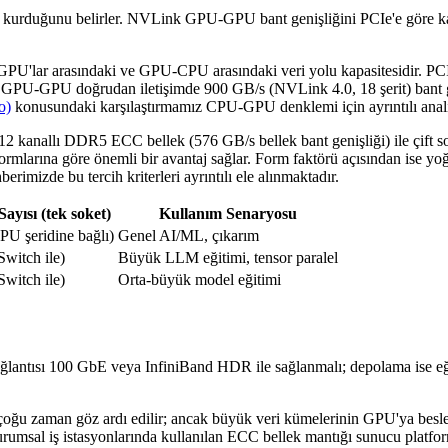
şim kurduğunu belirler. NVLink GPU-GPU bant genişliğini PCIe'e göre 
GPU'lar arasındaki ve GPU-CPU arasındaki veri yolu kapasitesidir. PCIe
GPU-GPU doğrudan iletişimde 900 GB/s (NVLink 4.0, 18 şerit) bant geniş
o)
konusundaki karşılaştırmamız CPU-GPU denklemi için ayrıntılı anali
2 kanallı DDR5 ECC bellek (576 GB/s bellek bant genişliği) ile çift 
tformlarına göre önemli bir avantaj sağlar. Form faktörü açısından ise yo
berimizde bu tercih kriterleri ayrıntılı ele alınmaktadır.
ayısı (tek soket)
Kullanım Senaryosu
PU şeridine bağlı)
Genel AI/ML, çıkarım
witch ile)
Büyük LLM eğitimi, tensor paralel
witch ile)
Orta-büyük model eğitimi
ntısı 100 GbE veya InfiniBand HDR ile sağlanmalı; depolama ise eği
 zaman göz ardı edilir; ancak büyük veri kümelerinin GPU'ya beslenme
l iş istasyonlarında kullanılan ECC bellek mantığı sunucu platformla