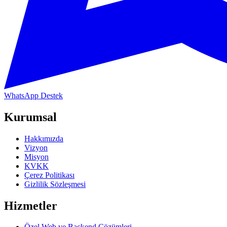
WhatsApp Destek
Kurumsal
Hakkımızda
Vizyon
Misyon
KVKK
Çerez Politikası
Gizlilik Sözleşmesi
Hizmetler
Özel Web ve Backend Çözümleri