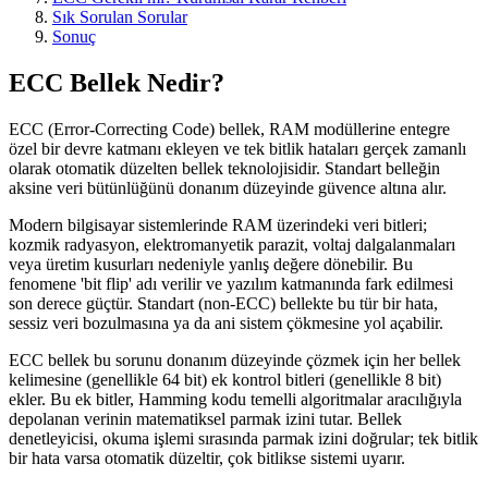
Sık Sorulan Sorular
Sonuç
ECC Bellek Nedir?
ECC (Error-Correcting Code) bellek, RAM modüllerine entegre
özel bir devre katmanı ekleyen ve tek bitlik hataları gerçek zamanlı
olarak otomatik düzelten bellek teknolojisidir. Standart belleğin
aksine veri bütünlüğünü donanım düzeyinde güvence altına alır.
Modern bilgisayar sistemlerinde RAM üzerindeki veri bitleri;
kozmik radyasyon, elektromanyetik parazit, voltaj dalgalanmaları
veya üretim kusurları nedeniyle yanlış değere dönebilir. Bu
fenomene 'bit flip' adı verilir ve yazılım katmanında fark edilmesi
son derece güçtür. Standart (non-ECC) bellekte bu tür bir hata,
sessiz veri bozulmasına ya da ani sistem çökmesine yol açabilir.
ECC bellek bu sorunu donanım düzeyinde çözmek için her bellek
kelimesine (genellikle 64 bit) ek kontrol bitleri (genellikle 8 bit)
ekler. Bu ek bitler, Hamming kodu temelli algoritmalar aracılığıyla
depolanan verinin matematiksel parmak izini tutar. Bellek
denetleyicisi, okuma işlemi sırasında parmak izini doğrular; tek bitlik
bir hata varsa otomatik düzeltir, çok bitlikse sistemi uyarır.