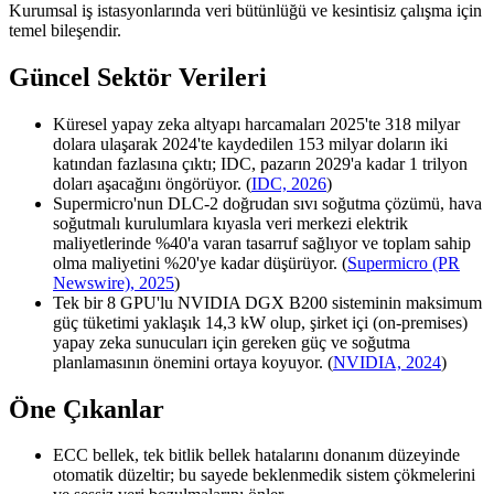
Kurumsal iş istasyonlarında veri bütünlüğü ve kesintisiz çalışma için
temel bileşendir.
Güncel Sektör Verileri
Küresel yapay zeka altyapı harcamaları 2025'te 318 milyar
dolara ulaşarak 2024'te kaydedilen 153 milyar doların iki
katından fazlasına çıktı; IDC, pazarın 2029'a kadar 1 trilyon
doları aşacağını öngörüyor. (
IDC, 2026
)
Supermicro'nun DLC-2 doğrudan sıvı soğutma çözümü, hava
soğutmalı kurulumlara kıyasla veri merkezi elektrik
maliyetlerinde %40'a varan tasarruf sağlıyor ve toplam sahip
olma maliyetini %20'ye kadar düşürüyor. (
Supermicro (PR
Newswire), 2025
)
Tek bir 8 GPU'lu NVIDIA DGX B200 sisteminin maksimum
güç tüketimi yaklaşık 14,3 kW olup, şirket içi (on-premises)
yapay zeka sunucuları için gereken güç ve soğutma
planlamasının önemini ortaya koyuyor. (
NVIDIA, 2024
)
Öne Çıkanlar
ECC bellek, tek bitlik bellek hatalarını donanım düzeyinde
otomatik düzeltir; bu sayede beklenmedik sistem çökmelerini