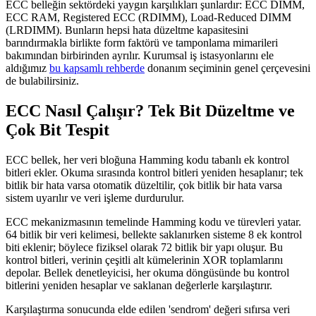
ECC belleğin sektördeki yaygın karşılıkları şunlardır: ECC DIMM,
ECC RAM, Registered ECC (RDIMM), Load-Reduced DIMM
(LRDIMM). Bunların hepsi hata düzeltme kapasitesini
barındırmakla birlikte form faktörü ve tamponlama mimarileri
bakımından birbirinden ayrılır. Kurumsal iş istasyonlarını ele
aldığımız
bu kapsamlı rehberde
donanım seçiminin genel çerçevesini
de bulabilirsiniz.
ECC Nasıl Çalışır? Tek Bit Düzeltme ve
Çok Bit Tespit
ECC bellek, her veri bloğuna Hamming kodu tabanlı ek kontrol
bitleri ekler. Okuma sırasında kontrol bitleri yeniden hesaplanır; tek
bitlik bir hata varsa otomatik düzeltilir, çok bitlik bir hata varsa
sistem uyarılır ve veri işleme durdurulur.
ECC mekanizmasının temelinde Hamming kodu ve türevleri yatar.
64 bitlik bir veri kelimesi, bellekte saklanırken sisteme 8 ek kontrol
biti eklenir; böylece fiziksel olarak 72 bitlik bir yapı oluşur. Bu
kontrol bitleri, verinin çeşitli alt kümelerinin XOR toplamlarını
depolar. Bellek denetleyicisi, her okuma döngüsünde bu kontrol
bitlerini yeniden hesaplar ve saklanan değerlerle karşılaştırır.
Karşılaştırma sonucunda elde edilen 'sendrom' değeri sıfırsa veri