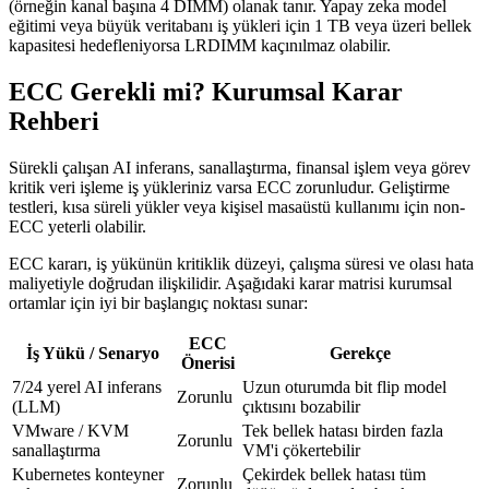
(örneğin kanal başına 4 DIMM) olanak tanır. Yapay zeka model
eğitimi veya büyük veritabanı iş yükleri için 1 TB veya üzeri bellek
kapasitesi hedefleniyorsa LRDIMM kaçınılmaz olabilir.
ECC Gerekli mi? Kurumsal Karar
Rehberi
Sürekli çalışan AI inferans, sanallaştırma, finansal işlem veya görev
kritik veri işleme iş yükleriniz varsa ECC zorunludur. Geliştirme
testleri, kısa süreli yükler veya kişisel masaüstü kullanımı için non-
ECC yeterli olabilir.
ECC kararı, iş yükünün kritiklik düzeyi, çalışma süresi ve olası hata
maliyetiyle doğrudan ilişkilidir. Aşağıdaki karar matrisi kurumsal
ortamlar için iyi bir başlangıç noktası sunar:
ECC
İş Yükü / Senaryo
Gerekçe
Önerisi
7/24 yerel AI inferans
Uzun oturumda bit flip model
Zorunlu
(LLM)
çıktısını bozabilir
VMware / KVM
Tek bellek hatası birden fazla
Zorunlu
sanallaştırma
VM'i çökertebilir
Kubernetes konteyner
Çekirdek bellek hatası tüm
Zorunlu