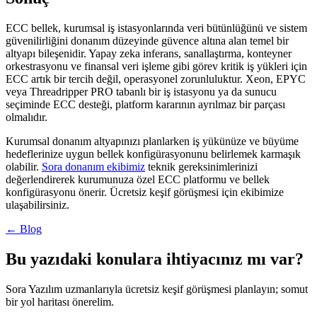
ECC bellek, kurumsal iş istasyonlarında veri bütünlüğünü ve sistem
güvenilirliğini donanım düzeyinde güvence altına alan temel bir
altyapı bileşenidir. Yapay zeka inferans, sanallaştırma, konteyner
orkestrasyonu ve finansal veri işleme gibi görev kritik iş yükleri için
ECC artık bir tercih değil, operasyonel zorunluluktur. Xeon, EPYC
veya Threadripper PRO tabanlı bir iş istasyonu ya da sunucu
seçiminde ECC desteği, platform kararının ayrılmaz bir parçası
olmalıdır.
Kurumsal donanım altyapınızı planlarken iş yükünüze ve büyüme
hedeflerinize uygun bellek konfigürasyonunu belirlemek karmaşık
olabilir.
Sora donanım ekibimiz
teknik gereksinimlerinizi
değerlendirerek kurumunuza özel ECC platformu ve bellek
konfigürasyonu önerir. Ücretsiz keşif görüşmesi için ekibimize
ulaşabilirsiniz.
← Blog
Bu yazıdaki konulara ihtiyacınız mı var?
Sora Yazılım uzmanlarıyla ücretsiz keşif görüşmesi planlayın; somut
bir yol haritası önerelim.