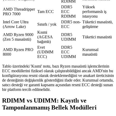
RDIMM
DDR5
Yüksek
AMD Threadripper
Tam ECC
ECC
performanslı iş
PRO 7000
RDIMM
istasyonu
Intel Core Ultra
DDR5 non-
Tüketici masaüstü,
Sınırlı / yok
(Arrow Lake)
ECC
geliştirme
Kısmi
AMD Ryzen 9000
DDR5
(AGESA
Tüketici masaüstü
(Zen 5 masaüstü)
UDIMM
bağımlı)
Evet
DDR5
AMD Ryzen PRO
Kurumsal
(UDIMM
ECC
8000
masaüstü
ECC)
UDIMM
Tablo üzerindeki 'Kısmi' notu, bazı Ryzen masaüstü işlemcilerinin
ECC modüllerini fiziksel olarak çalıştırabildiğini ancak AMD'nin bu
konfigürasyonu resmi olarak desteklemediğini ve anakart üreticisinin
de desteğinin değişkenlik gösterdiğini ifade eder. Kurumsal ortamda,
satıcı desteği ve garanti kapsamı açısından resmi ECC desteği sunan
bir platform tercih edilmelidir.
RDIMM vs UDIMM: Kayıtlı ve
Tamponlanmamış Bellek Modülleri