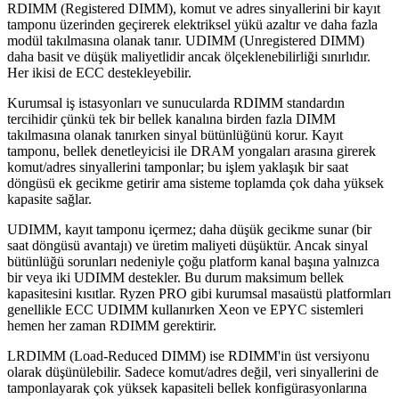
RDIMM (Registered DIMM), komut ve adres sinyallerini bir kayıt
tamponu üzerinden geçirerek elektriksel yükü azaltır ve daha fazla
modül takılmasına olanak tanır. UDIMM (Unregistered DIMM)
daha basit ve düşük maliyetlidir ancak ölçeklenebilirliği sınırlıdır.
Her ikisi de ECC destekleyebilir.
Kurumsal iş istasyonları ve sunucularda RDIMM standardın
tercihidir çünkü tek bir bellek kanalına birden fazla DIMM
takılmasına olanak tanırken sinyal bütünlüğünü korur. Kayıt
tamponu, bellek denetleyicisi ile DRAM yongaları arasına girerek
komut/adres sinyallerini tamponlar; bu işlem yaklaşık bir saat
döngüsü ek gecikme getirir ama sisteme toplamda çok daha yüksek
kapasite sağlar.
UDIMM, kayıt tamponu içermez; daha düşük gecikme sunar (bir
saat döngüsü avantajı) ve üretim maliyeti düşüktür. Ancak sinyal
bütünlüğü sorunları nedeniyle çoğu platform kanal başına yalnızca
bir veya iki UDIMM destekler. Bu durum maksimum bellek
kapasitesini kısıtlar. Ryzen PRO gibi kurumsal masaüstü platformları
genellikle ECC UDIMM kullanırken Xeon ve EPYC sistemleri
hemen her zaman RDIMM gerektirir.
LRDIMM (Load-Reduced DIMM) ise RDIMM'in üst versiyonu
olarak düşünülebilir. Sadece komut/adres değil, veri sinyallerini de
tamponlayarak çok yüksek kapasiteli bellek konfigürasyonlarına