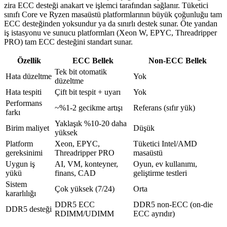
zira ECC desteği anakart ve işlemci tarafından sağlanır. Tüketici
sınıfı Core ve Ryzen masaüstü platformlarının büyük çoğunluğu tam
ECC desteğinden yoksundur ya da sınırlı destek sunar. Öte yandan
iş istasyonu ve sunucu platformları (Xeon W, EPYC, Threadripper
PRO) tam ECC desteğini standart sunar.
Özellik
ECC Bellek
Non-ECC Bellek
Tek bit otomatik
Hata düzeltme
Yok
düzeltme
Hata tespiti
Çift bit tespit + uyarı
Yok
Performans
~%1-2 gecikme artışı
Referans (sıfır yük)
farkı
Yaklaşık %10-20 daha
Birim maliyet
Düşük
yüksek
Platform
Xeon, EPYC,
Tüketici Intel/AMD
gereksinimi
Threadripper PRO
masaüstü
Uygun iş
AI, VM, konteyner,
Oyun, ev kullanımı,
yükü
finans, CAD
geliştirme testleri
Sistem
Çok yüksek (7/24)
Orta
kararlılığı
DDR5 ECC
DDR5 non-ECC (on-die
DDR5 desteği
RDIMM/UDIMM
ECC ayrıdır)