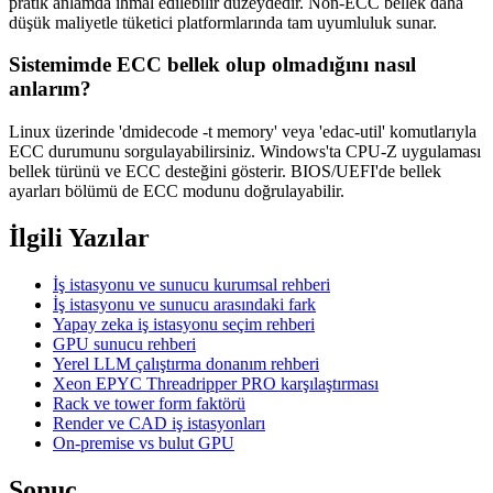
pratik anlamda ihmal edilebilir düzeydedir. Non-ECC bellek daha
düşük maliyetle tüketici platformlarında tam uyumluluk sunar.
Sistemimde ECC bellek olup olmadığını nasıl
anlarım?
Linux üzerinde 'dmidecode -t memory' veya 'edac-util' komutlarıyla
ECC durumunu sorgulayabilirsiniz. Windows'ta CPU-Z uygulaması
bellek türünü ve ECC desteğini gösterir. BIOS/UEFI'de bellek
ayarları bölümü de ECC modunu doğrulayabilir.
İlgili Yazılar
İş istasyonu ve sunucu kurumsal rehberi
İş istasyonu ve sunucu arasındaki fark
Yapay zeka iş istasyonu seçim rehberi
GPU sunucu rehberi
Yerel LLM çalıştırma donanım rehberi
Xeon EPYC Threadripper PRO karşılaştırması
Rack ve tower form faktörü
Render ve CAD iş istasyonları
On-premise vs bulut GPU
Sonuç