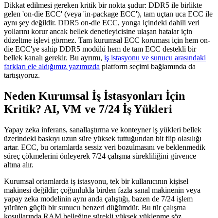
Dikkat edilmesi gereken kritik bir nokta şudur: DDR5 ile birlikte
gelen 'on-die ECC' (veya 'in-package ECC'), tam uçtan uca ECC ile
aynı şey değildir. DDR5 on-die ECC, yonga içindeki dahili veri
yollarını korur ancak bellek denetleyicisine ulaşan hatalar için
düzeltme işlevi görmez. Tam kurumsal ECC koruması için hem on-
die ECC'ye sahip DDR5 modülü hem de tam ECC destekli bir
bellek kanalı gerekir. Bu ayrımı,
iş istasyonu ve sunucu arasındaki
farkları ele aldığımız yazımızda
platform seçimi bağlamında da
tartışıyoruz.
Neden Kurumsal İş İstasyonları İçin
Kritik? AI, VM ve 7/24 İş Yükleri
Yapay zeka inferans, sanallaştırma ve konteyner iş yükleri bellek
üzerindeki baskıyı uzun süre yüksek tuttuğundan bit flip olasılığı
artar. ECC, bu ortamlarda sessiz veri bozulmasını ve beklenmedik
süreç çökmelerini önleyerek 7/24 çalışma sürekliliğini güvence
altına alır.
Kurumsal ortamlarda iş istasyonu, tek bir kullanıcının kişisel
makinesi değildir; çoğunlukla birden fazla sanal makinenin veya
yapay zeka modelinin aynı anda çalıştığı, bazen de 7/24 işlem
yürüten güçlü bir sunucu benzeri düğümdür. Bu tür çalışma
koşullarında RAM belleğine sürekli yüksek yüklenme söz