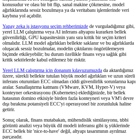
konusudur ve olası bir bit flip, sanal makine çökmesine, model
ağırlıklarında sessiz bozulmaya ya da veritabanı işlemlerinde veri
kaybına yol açabilir.
Yapay zeka iş istasyonu seçim rehberimizde
de vurguladığımız gibi,
yerel LLM çalıştırma veya AI inferans altyapısı kurarken bellek
güvenilirliği, GPU kapasitesinin yanı sıra kritik bir seçim kriteri
olmalıdır. LLM model ağırlıkları bellekte saklanır ve bu ağırlıklarda
oluşacak sessiz bozulmalar, modelin çıktılarını öngörülemeyen
biçimde etkileyebilir; bu durum özellikle finans veya sağlık gibi
kritik sektörlerde kabul edilemez bir risktir.
Yerel LLM çalıştırma için donanım kılavuzumuzda
da aktardığımız
üzere, sürekli bellekte tutulan büyük model ağırlıkları ve uzun süreli
inferans oturumları ECC olmadan ciddi güvenilirlik sorunlarına kapı
aralar. Sanallaştırma katmanı (VMware, KVM, Hyper-V) veya
konteyner orkestrasyonu (Kubernetes) eklediğinizde, bir bellek
hatasının domino etkisiyle birden fazla konteyneri veya VM'i devre
dışı bırakma potansiyeli ECC'yi operasyonel bir zorunluluk haline
getirir.
Sonuç olarak, finans mutabakatı, mühendislik simülasyonu, tıbbi
görüntü analizi veya büyük dil modeli inferansı gibi iş yüklerinde
ECC bellek bir 'nice-to-have' değil, altyapı tasarımının ayrılmaz
parçasıdır.