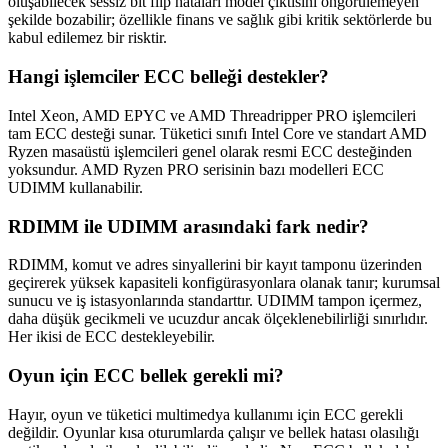
oluşabilecek sessiz bit flip hataları model çıktısını öngörülemeyen
şekilde bozabilir; özellikle finans ve sağlık gibi kritik sektörlerde bu
kabul edilemez bir risktir.
Hangi işlemciler ECC belleği destekler?
Intel Xeon, AMD EPYC ve AMD Threadripper PRO işlemcileri
tam ECC desteği sunar. Tüketici sınıfı Intel Core ve standart AMD
Ryzen masaüstü işlemcileri genel olarak resmi ECC desteğinden
yoksundur. AMD Ryzen PRO serisinin bazı modelleri ECC
UDIMM kullanabilir.
RDIMM ile UDIMM arasındaki fark nedir?
RDIMM, komut ve adres sinyallerini bir kayıt tamponu üzerinden
geçirerek yüksek kapasiteli konfigürasyonlara olanak tanır; kurumsal
sunucu ve iş istasyonlarında standarttır. UDIMM tampon içermez,
daha düşük gecikmeli ve ucuzdur ancak ölçeklenebilirliği sınırlıdır.
Her ikisi de ECC destekleyebilir.
Oyun için ECC bellek gerekli mi?
Hayır, oyun ve tüketici multimedya kullanımı için ECC gerekli
değildir. Oyunlar kısa oturumlarda çalışır ve bellek hatası olasılığı