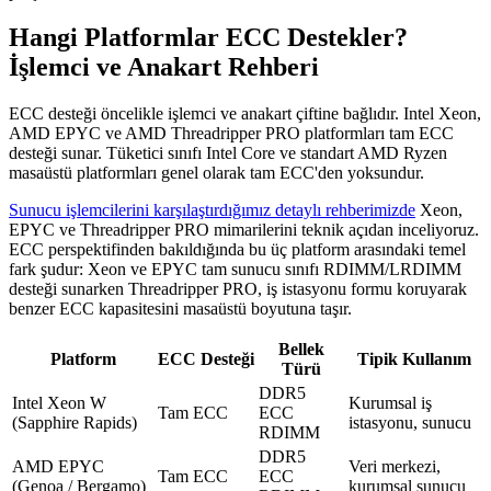
Hangi Platformlar ECC Destekler?
İşlemci ve Anakart Rehberi
ECC desteği öncelikle işlemci ve anakart çiftine bağlıdır. Intel Xeon,
AMD EPYC ve AMD Threadripper PRO platformları tam ECC
desteği sunar. Tüketici sınıfı Intel Core ve standart AMD Ryzen
masaüstü platformları genel olarak tam ECC'den yoksundur.
Sunucu işlemcilerini karşılaştırdığımız detaylı rehberimizde
Xeon,
EPYC ve Threadripper PRO mimarilerini teknik açıdan inceliyoruz.
ECC perspektifinden bakıldığında bu üç platform arasındaki temel
fark şudur: Xeon ve EPYC tam sunucu sınıfı RDIMM/LRDIMM
desteği sunarken Threadripper PRO, iş istasyonu formu koruyarak
benzer ECC kapasitesini masaüstü boyutuna taşır.
Bellek
Platform
ECC Desteği
Tipik Kullanım
Türü
DDR5
Intel Xeon W
Kurumsal iş
Tam ECC
ECC
(Sapphire Rapids)
istasyonu, sunucu
RDIMM
DDR5
AMD EPYC
Veri merkezi,
Tam ECC
ECC
(Genoa / Bergamo)
kurumsal sunucu