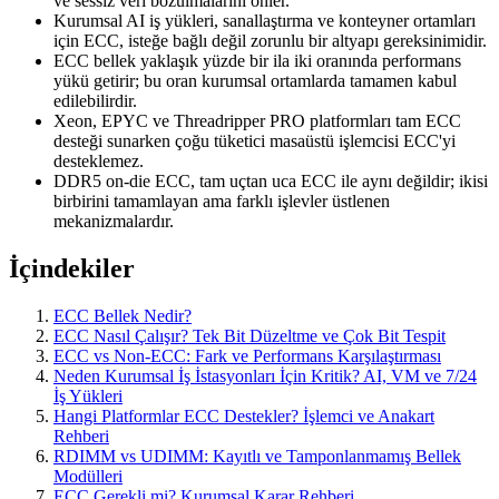
ve sessiz veri bozulmalarını önler.
Kurumsal AI iş yükleri, sanallaştırma ve konteyner ortamları
için ECC, isteğe bağlı değil zorunlu bir altyapı gereksinimidir.
ECC bellek yaklaşık yüzde bir ila iki oranında performans
yükü getirir; bu oran kurumsal ortamlarda tamamen kabul
edilebilirdir.
Xeon, EPYC ve Threadripper PRO platformları tam ECC
desteği sunarken çoğu tüketici masaüstü işlemcisi ECC'yi
desteklemez.
DDR5 on-die ECC, tam uçtan uca ECC ile aynı değildir; ikisi
birbirini tamamlayan ama farklı işlevler üstlenen
mekanizmalardır.
İçindekiler
ECC Bellek Nedir?
ECC Nasıl Çalışır? Tek Bit Düzeltme ve Çok Bit Tespit
ECC vs Non-ECC: Fark ve Performans Karşılaştırması
Neden Kurumsal İş İstasyonları İçin Kritik? AI, VM ve 7/24
İş Yükleri
Hangi Platformlar ECC Destekler? İşlemci ve Anakart
Rehberi
RDIMM vs UDIMM: Kayıtlı ve Tamponlanmamış Bellek
Modülleri
ECC Gerekli mi? Kurumsal Karar Rehberi