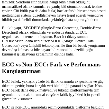
temizdir. Sendrom sıfır değilse hangi bitin hatalı olduğunu
matematiksel olarak tanımlar ve yanlış biti otomatik olarak tersine
çevirir. Çift bitlik (ya da daha fazla) hatalar farklı bir sendrom deseni
ürettiğinden sistem, düzeltilemeyen hatayı tespit ederek yöneticiye
bildirir ya da belirli durumlarda çekirdeğe hata raporu gönderir.
Bu ikili yapı, 'SECDED' (Single-Error Correcting, Double-Error
Detecting) olarak adlandırılır ve endüstri standardı ECC
uygulamasının temelini oluşturur. Bazı üst düzey sunucu
LRDIMM'leri, daha ileri düzey SDDC (Single Device Data
Correction) veya Chipkill teknolojileri ile tüm bir bellek yongasının
devre dışı kalmasına bile dayanabilir; ancak bu özellik çoğu
kurumsal iş istasyonu kapsamının dışında kalır.
ECC vs Non-ECC: Fark ve Performans
Karşılaştırması
ECC bellek, yaklaşık yüzde bir ila iki oranında ek gecikme ve güç
tüketimi getirir; buna karşılık veri bütünlüğü garantisi sağlar. Non-
ECC bellek daha düşük maliyetli ve tüketici platformlarıyla tam
uyumludur; ancak kurumsal ve görev kritik iş yükleri için yeterli
güvenilirlik sunmaz.
ECC ile non-ECC arasındaki seçim çoğunlukla platforma bağlıdır;