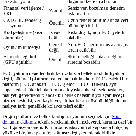
orkestrasyonu
düğümü devre dışı bırakır
Finansal veri işleme /
Sessiz veri bozulması denetim
Zorunlu
ERP
riskini artırır
CAD / 3D render iş
Uzun render oturumlarında veri
Önerilir
istasyonu
bütünlüğü kritik
Kod geliştirme (kısa
İsteğe
Riski düşük, non-ECC yeterli
oturumlar)
bağlı
olabilir
Gerekli
Non-ECC performans avantajıyla
Oyun / multimedya
değil
tercih edilebilir
AI model eğitimi
Sistem belleği hataları eğitim
Önerilir
(GPU ağırlıklı)
sürecini bozabilir
ECC yatırımı değerlendirilirken yalnızca bellek modülü fiyatına
değil, bütüncül platform maliyetine bakılmalıdır. ECC destekli bir
platform (ECC anakart + ECC işlemci + ECC DIMM), aynı
kapasitedeki tüketici platformuna kıyasla daha yüksek başlangıç
maliyeti gerektirebilir; ancak bir bellek hatasının yol açabileceği
hizmet kesintisi, veri kaybı veya itibar hasarı düşünüldüğünde bu
maliyet farkı genellikle kolayca telafi edilir.
Doğru platform ve bellek konfigürasyonunu seçmek için
Sora
donanım ekibimiz
teknik gereksinimleri inceleyerek kuruma özel bir
konfigürasyon önerir. Kurumsal iş istasyonu altyapısında bütçe, iş
yükü ve büyüme planı üç bağımsız değişken olarak birlikte