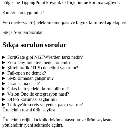
bölgesine TippingPoint koyarak OT için inline koruma sağlıyor.
Kimler için uygundur?
Veri merkezi, ISP, telekom omurgası ve büyük kurumsal ağ ekipleri.
Sıkça Sorulan Sorular
Sıkça sorulan sorular
FortiGate gibi NGFW'lerden farkı nedir?
Zero Day Initiative neden önemli?
Şifreli trafik (TLS) denetimi yapar mı?
Fail-open ne demek?
SMS olmadan çalışır mı?
Lisanslama nasıl?
Çıkış hattı yedekli kurulabilir mi?
Vision One ile entegrasyon nasıl?
DDoS koruması sağlar mı?
Türkiye'de servis ve yedek parça var mı?
Üreticinin resmi ürün sayfası
Üreticinin orijinal teknik dokümantasyonu ve ürün sayfasına
yönlendirir (yeni sekmede açılır).