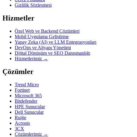
Gizlilik Sözleşmesi
Hizmetler
Özel Web ve Backend Çözümleri
Mobil Uygulama Geliştirme
Yapay Zeka (AI) ve LLM Entegrasyonları
DevOps ve Altyapı Yönetimi
Dijital Dönüşüm ve SEO Danışmanlığı
Hizmetlerimiz →
Çözümler
Trend Micro
Fortinet
Microsoft 365
Bitdefender
HPE Sunucular
Dell Sunucular
Ruijie
Acronis
3CX
Çözümlerimiz →