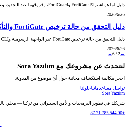
دليل لما هو اشتراكا FortiCare وFortiGuard، وفروقهما عند التجديد، وعلاقة الحزم، واختيار الاشتراك الصحيح.
26‏/6‏/2026
دليل التحقق من حالة ترخيص FortiGate والتأكيد
دليل للتحقق من حالة ترخيص FortiGate عبر الواجهة الرسومية وCLI وبوابة الدعم، وأي خدمات يجب التحقق منها، والمراقبة الدورية.
26‏/6‏/2026
→
6
/
2
←
لنتحدث عن مشروعك مع Sora Yazılım
احجز مكالمة استكشاف مجانية حول أيّ موضوع من المدونة.
تواصل معنا
خدماتنا
حلولنا
Sora Yazılım
شريكك في تطوير البرمجيات والأمن السيبراني من تركيا — محلي بالكامل بـ 
+90 544 785 21 87