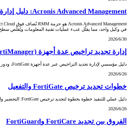
Acronis Advanced Management: دليل إدارة التصحيحات وRMM (2026)
في وكيل واحد، مما يقلّل عبء عمليات تقنية المعلومات ويُقلّص سطح 
30‏/6‏/2026
إدارة تجديد تراخيص عدة أجهزة FortiGate (FortiManager)
دليل مؤسسي لإدارة تجديد التراخيص عبر عدة أجهزة FortiGate، ودور FortiManager، وتتبّع الأصول، ومحاذاة التواريخ، وتوحيد العملية.
26‏/6‏/2026
خطوات تجديد ترخيص FortiGate والتفعيل
دليل عملي للتنفيذ خطوة بخطوة لتجديد ترخيص FortiGate: التحضير والحصول على العقد والتفعيل في بوابة الدعم ومزامنة الجهاز والتحقق.
26‏/6‏/2026
الفروق بين تجديد FortiCare وFortiGuard