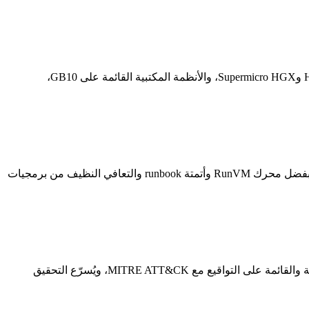
يتزايد البحث عن بديل لـ NVIDIA DGX بسبب التكلفة ومدة التوريد وقيود المخزون. خوادم Dell PowerEdge XE9680 وHPE ProLiant XD685 وSupermicro HGX، والأنظمة المكتبية القائمة على GB10،
Acronis DRaaS يحتفظ بنسخ جاهزة للتشغيل من خوادم الإنتاج لديك في سحابة Acronis ويوفّر تحويلًا احتياطيًا خلال دقائق عند وقوع حادثة. وبفضل محرك RunVM وأتمتة runbook والتعافي النظيف من برمجيات
Acronis Advanced Security + EDR يضيف قدرة اكتشاف نقاط النهاية والاستجابة لها فوق Cyber Protect Cloud. فهو يجمع المحركات السلوكية والقائمة على التواقيع مع MITRE ATT&CK، ويُسرّع التحقيق