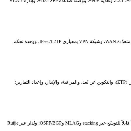
سلسلة Ruijie NBS هي عائلة من المحولات الذكية المُدارة سحابياً للشركات الصغيرة والمتوسطة تحت العلامة الفرعية Reyee. تُقدّم طُرز L2/L2+/L3، وتغذية PoE+، ووصلة صاعدة 10G SFP+، وإدارة VLAN
سلسلة Ruijie EG هي عائلة بوابة أمان وموجّه مُدارة سحابيًا للشركات الصغيرة والمتوسطة تحت العلامة الفرعية Reyee. توفّر موازنة الحِمل متعدّدة WAN، وشبكة VPN بمعياري IPsec/L2TP، ووحدة تحكم
Ruijie Cloud هي منصة إدارة شبكات قائمة على السحابة تُدار من خلالها أجهزة Ruijie وReyee مركزيًا من لوحة واحدة. توفّر الإعداد بدون لمس (ZTP)، والتكوين عن بُعد، والمراقبة، والإنذار، وإعداد التقارير؛
تُقدّم سلسلة محول Ruijie RG-NBS للمؤسسات طُرز L2/L3 لطبقتَي الوصول والتوزيع على نطاق الحرم الجامعي. وتُوفّر توافراً عالياً وتوجيهاً قابلاً للتوسّع عبر stacking وMLAG وOSPF/BGP؛ وتُدار عبر Ruijie