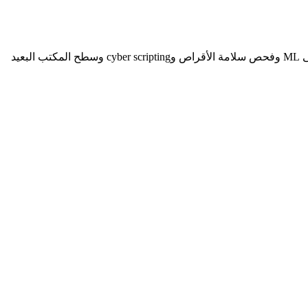
Acronis Advanced Management هو حزمة RMM تُضاف فوق Cyber Protect Cloud. فهو يجمع إدارة التصحيحات التلقائية والمراقبة القائمة على ML وفحص سلامة الأقراص وcyber scripting وسطح المكتب البعيد