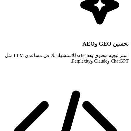
تحسين GEO وAEO
استراتيجية محتوى وschema للاستشهاد بك في مساعدي LLM مثل
ChatGPT وClaude وPerplexity.