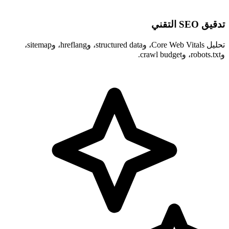
تدقيق SEO التقني
تحليل Core Web Vitals، وstructured data، وhreflang، وsitemap،
وrobots.txt، وcrawl budget.