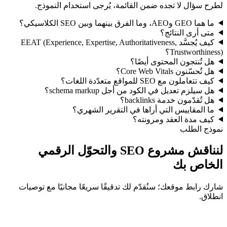
لطرح سؤال لا تجده ضمن القائمة، يُرجى استخدام النموذج.
ما هما GEO وAEO، وما الفرق بينهما وبين SEO الكلاسيكي؟
متى أرى النتائج؟
كيف يُجسَّد EEAT (Experience, Expertise, Authoritativeness,
Trustworthiness)؟
هل تُنتجون المحتوى أيضًا؟
هل تُحسّنون Core Web Vitals؟
كيف تتعاملون مع SEO للمواقع متعدّدة اللغات؟
هل سيلزم تعديل في الكود من أجل schema markup؟
هل تُقدّمون خدمة backlinks؟
ما المقاييس التي أراها في التقرير الشهري؟
كيف مدة العقد ومرونته؟
نموذج الطلب
لنناقش مشروع SEO والتحوّل الرقمي
الخاص بك
شارك رابط موقعك؛ سنُقدّم لك تدقيقًا سريعًا مجانيًا مع توصيات
انطلاق.