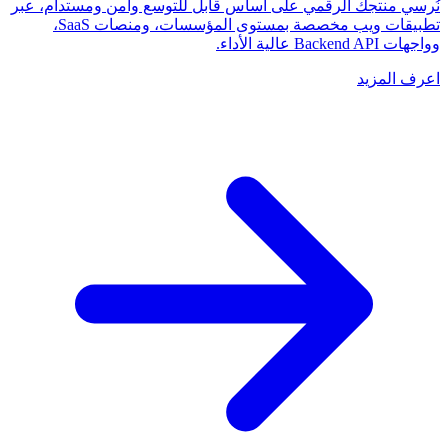
نُرسي منتجك الرقمي على أساس قابل للتوسع وآمن ومستدام، عبر
تطبيقات ويب مخصصة بمستوى المؤسسات، ومنصات SaaS،
وواجهات Backend API عالية الأداء.
اعرف المزيد