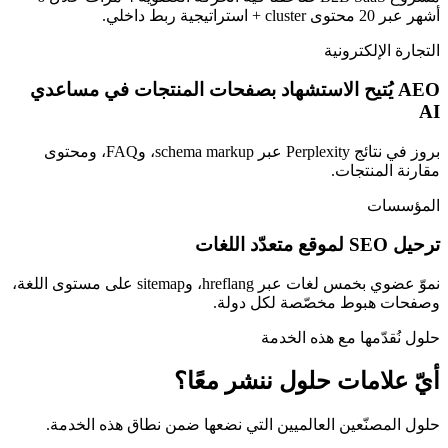
أشهر عبر 20 محتوى cluster + استراتيجية ربط داخلي.
التجارة الإلكترونية
AEO يُتيح الاستشهاد بصفحات المنتجات في مساعدي
AI
بروز في نتائج Perplexity عبر schema markup، وFAQ، ومحتوى
مقارنة المنتجات.
المؤسسات
ترحيل SEO لموقع متعدّد اللغات
نموّ عضوي بخمس لغات عبر hreflang، وsitemap على مستوى اللغة،
وصفحات هبوط مخصّصة لكل دولة.
حلول نُقدّمها مع هذه الخدمة
أيّ علامات حلول ننشر معًا؟
حلول المصنّعين العالميين التي نضعها ضمن نطاق هذه الخدمة.