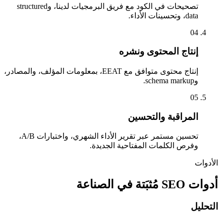
تصحيحات في الكود مع فريق البرمجيات لدينا، وstructured
data، وتحسينات الأداء.
04
إنتاج المحتوى ونشره
إنتاج محتوى متوافق مع EEAT، بمعلومات المؤلف، والمصادر،
وschema markup.
05
المراقبة والتحسين
تحسين مستمر عبر تقرير الأداء الشهري، واختبارات A/B،
وفرص الكلمات المفتاحية الجديدة.
الأدوات
أدوات SEO مُثبَتة في الصناعة
التحليل