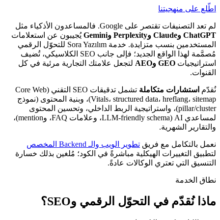
اطّلع على منهجيتنا
لم تعد التصنيفات تقتصر على Google. فالمساعدون الأذكياء مثل
ChatGPT وClaude وPerplexity وGemini
يُجيبون عن استعلامات
المستخدمين بنسب متزايدة. خدمة Sora Yazılım للتحوّل الرقمي
مُصمَّمة لهذا الواقع الجديد؛ فإلى جانب SEO الكلاسيكي، تُضيف
استراتيجيات
GEO وAEO
لتجعل علامتك التجارية مرئية في كل
القنوات.
نُقدّم
استشارات متكاملة
تشمل تدقيقات SEO التقني (Core Web
Vitals، structured data، hreflang، sitemap)، وبنية المحتوى (نموذج
pillar/cluster)، واستراتيجية الربط الداخلي، وتحسين المحتوى
لمساعدي AI (LLM-friendly schema، وعلامات FAQ، وmention)،
والتقارير الشهرية.
نعمل بالتكامل مع فريق
تطوير الويب والـ Backend المخصص
لتطبيق التغييرات الهيكلية مباشرةً في الكود؛ مُلغين بذلك خسارة
التنسيق التي تعتري الوكالات عادةً.
نطاق الخدمة
ماذا نُقدّم في التحوّل الرقمي وSEO؟