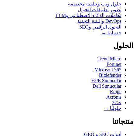
حلول ويب وخلفية مخصصة
تطوير تطبيقات الجوال
تكاملات الذكاء الاصطناعي وLLM
DevOps والبنية التحتية
التحول الرقمي وSEO
خدماتنا →
الحلول
Trend Micro
Fortinet
Microsoft 365
Bitdefender
HPE Sunucular
Dell Sunucular
Ruijie
Acronis
3CX
حلولنا →
منتجاتنا
أدوات SEO و GEO