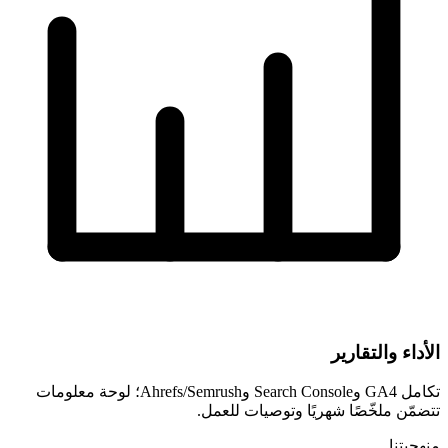
الأداء والتقارير
تكامل GA4 وSearch Console وAhrefs/Semrush؛ لوحة معلومات
تتضمّن ملخّصًا شهريًا وتوصيات للعمل.
منهجيتنا