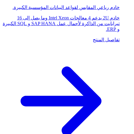
خادم رباعي المقابس لقواعد البيانات المؤسسية الكبيرة.
خادم 2U يدعم 4 معالجات Intel Xeon وما يصل إلى 16
تيرابايت من الذاكرة لأحمال عمل SAP HANA و SQL الكبيرة
و ERP.
تفاصيل المنتج