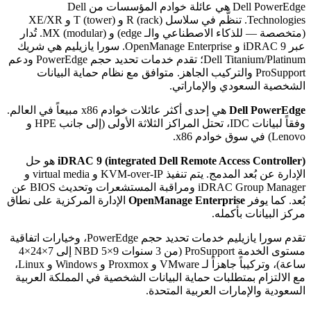
Dell PowerEdge هي عائلة خوادم المؤسسات من Dell
Technologies. تنظَّم في سلاسل R (rack) و T (tower) و XE/XR
(متخصصة — للذكاء الاصطناعي والـ edge) و MX (modular). تُدار
عبر iDRAC 9 و OpenManage Enterprise. سورا يازيليم هي شريك
Dell Titanium/Platinum؛ تقدم خدمات تحديد حجم PowerEdge ودعم
ProSupport والتركيب الجاهز. متوافق مع نظام حماية البيانات
الشخصية السعودي والإماراتي.
Dell PowerEdge
هي إحدى أكثر عائلات خوادم x86 مبيعاً في العالم.
وفقاً لبيانات IDC، تحتل المراكز الثلاثة الأولى (إلى جانب HPE و
Lenovo) في سوق خوادم x86.
iDRAC 9 (integrated Dell Remote Access Controller)
هو حل
الإدارة عن بُعد المدمج. يتم تنفيذ KVM-over-IP و virtual media و
iDRAC Group Manager ومراقبة المستشعرات وتحديث BIOS عن
بُعد. كما يوفر
OpenManage Enterprise
الإدارة المركزية على نطاق
مركز البيانات بأكمله.
تقدم سورا يازيليم خدمات تحديد حجم PowerEdge، وخيارات اتفاقية
مستوى الخدمة ProSupport (من 3 سنوات 9×5 NBD إلى 7×24×4
ساعة)، وتركيباً جاهزاً لـ VMware و Proxmox و Windows و Linux،
مع الالتزام بمتطلبات حماية البيانات الشخصية في المملكة العربية
السعودية والإمارات العربية المتحدة.