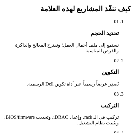
كيف ننفّذ المشاريع لهذه العلامة
01
تحديد الحجم
نستمع إلى ملف أحمال العمل؛ ونقترح المعالج والذاكرة
والقرص المناسبة.
02
التكوين
نُصدِر عرضاً رسمياً عبر أداة تكوين Dell الرسمية.
03
التركيب
تركيب في الـ rack، وإعداد iDRAC، وتحديث BIOS/firmware،
وتثبيت نظام التشغيل.
04