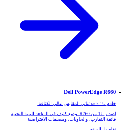
Dell PowerEdge R660
خادم rack 1U ثنائي المقابس عالي الكثافة.
إصدار 1U من R760. وضع كثيف في الـ rack للبنية التحتية
فائقة التقارب، والحاويات، ومضيفات الافتراضية.
تفاصيل المنتج