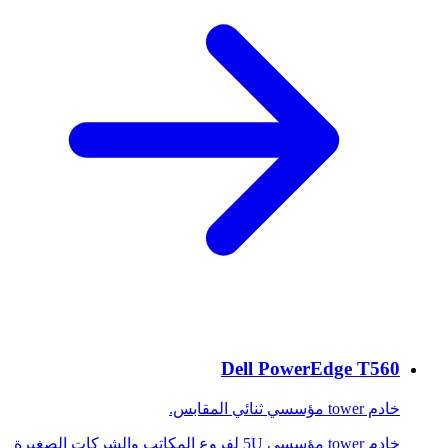
Dell PowerEdge T560
خادم tower مؤسسي ثنائي المقابس.
خادم tower مؤسسي 5U لفروع المكاتب والشركات الصغيرة