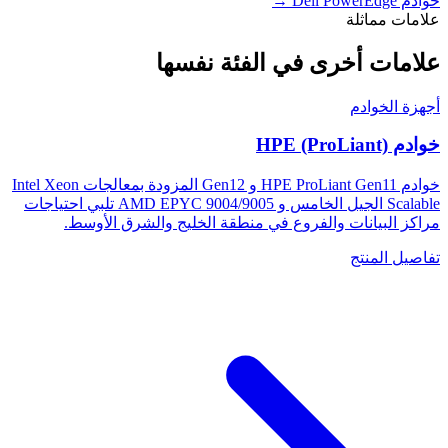
خوادم Dell PowerEdge
→
علامات مماثلة
علامات أخرى في الفئة نفسها
أجهزة الخوادم
خوادم HPE (ProLiant)
خوادم HPE ProLiant Gen11 و Gen12 المزودة بمعالجات Intel Xeon
Scalable الجيل الخامس و AMD EPYC 9004/9005 تلبي احتياجات
مراكز البيانات والفروع في منطقة الخليج والشرق الأوسط.
تفاصيل المنتج