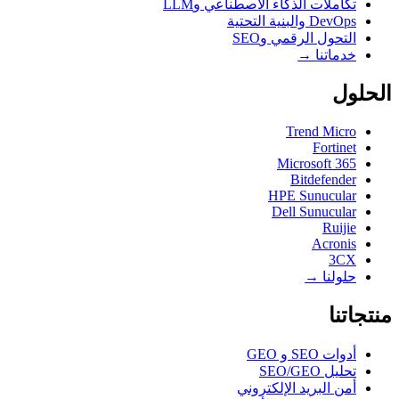
تكاملات الذكاء الاصطناعي وLLM
DevOps والبنية التحتية
التحول الرقمي وSEO
خدماتنا →
الحلول
Trend Micro
Fortinet
Microsoft 365
Bitdefender
HPE Sunucular
Dell Sunucular
Ruijie
Acronis
3CX
حلولنا →
منتجاتنا
أدوات SEO و GEO
تحليل SEO/GEO
أمن البريد الإلكتروني