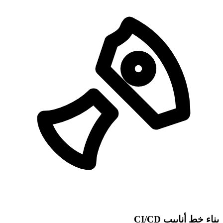
بناء خط أنابيب CI/CD