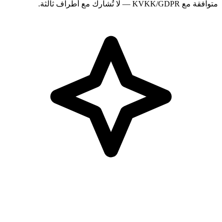
متوافقة مع KVKK/GDPR — لا تُشارك مع أطراف ثالثة.