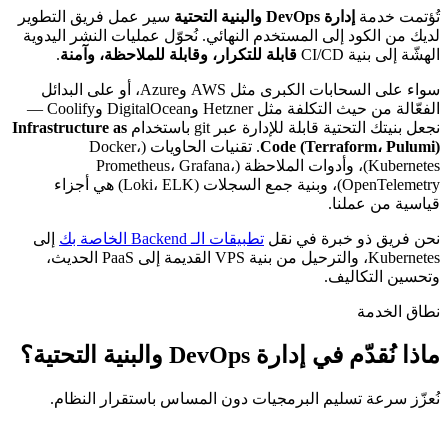
تُؤتمت خدمة
إدارة DevOps والبنية التحتية
سير عمل فريق التطوير
لديك من الكود إلى المستخدم النهائي. نُحوّل عمليات النشر اليدوية
الهشّة إلى بنية CI/CD
قابلة للتكرار، وقابلة للملاحظة، وآمنة
.
سواء على السحابات الكبرى مثل AWS وAzure، أو على البدائل
الفعّالة من حيث التكلفة مثل Hetzner وDigitalOcean وCoolify —
نجعل بنيتك التحتية قابلة للإدارة عبر git باستخدام
Infrastructure as
Code (Terraform، Pulumi)
. تقنيات الحاويات (Docker،
Kubernetes)، وأدوات الملاحظة (Prometheus، Grafana،
OpenTelemetry)، وبنية جمع السجلات (Loki، ELK) هي أجزاء
قياسية من عملنا.
نحن فريق ذو خبرة في نقل
تطبيقات الـ Backend الخاصة بك
إلى
Kubernetes، والترحيل من بنية VPS القديمة إلى PaaS الحديث،
وتحسين التكاليف.
نطاق الخدمة
ماذا نُقدّم في إدارة DevOps والبنية التحتية؟
نُعزّز سرعة تسليم البرمجيات دون المساس باستقرار النظام.