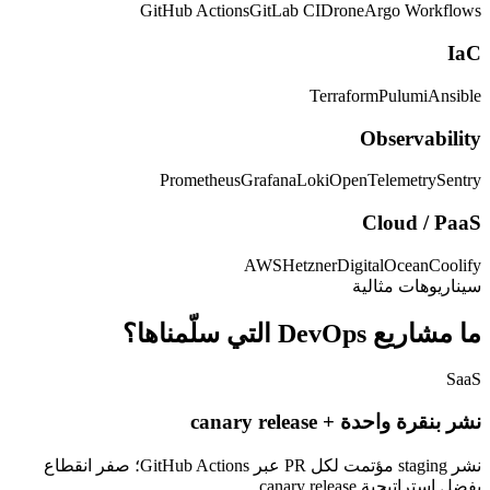
GitHub Actions
GitLab CI
Drone
Argo Workflows
IaC
Terraform
Pulumi
Ansible
Observability
Prometheus
Grafana
Loki
OpenTelemetry
Sentry
Cloud / PaaS
AWS
Hetzner
DigitalOcean
Coolify
سيناريوهات مثالية
ما مشاريع DevOps التي سلّمناها؟
SaaS
نشر بنقرة واحدة + canary release
نشر staging مؤتمت لكل PR عبر GitHub Actions؛ صفر انقطاع
بفضل استراتيجية canary release.