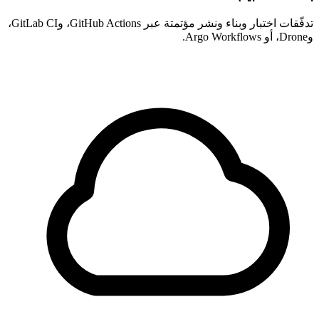
تدفّقات اختبار وبناء ونشر مؤتمتة عبر GitHub Actions، وGitLab CI،
وDrone، أو Argo Workflows.