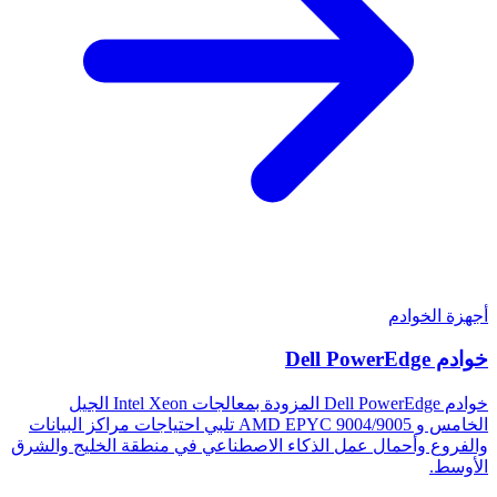
أجهزة الخوادم
خوادم Dell PowerEdge
خوادم Dell PowerEdge المزودة بمعالجات Intel Xeon الجيل
الخامس و AMD EPYC 9004/9005 تلبي احتياجات مراكز البيانات
والفروع وأحمال عمل الذكاء الاصطناعي في منطقة الخليج والشرق
الأوسط.