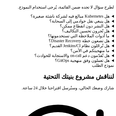
لطرح سؤال لا تجده ضمن القائمة، يُرجى استخدام النموذج.
هل Kubernetes مبالغ فيه لشركة ناشئة صغيرة؟
هل ينبغي نقل خوادمي إلى السحابة؟
هل النشر دون انقطاع ممكن؟
هل تُجرون تحسين التكاليف؟
ما أدوات الملاحظة التي تستخدمونها؟
هل تضعون خطة Disaster Recovery؟
هل تُرحّلون نظام Jenkins/CI القديم؟
ما منهجيتكم في الأمن؟
هل تُقدّمون دعم on-call والاستجابة للحوادث؟
هل تعملون وفق منهجية GitOps؟
نموذج الطلب
لنناقش مشروع بنيتك التحتية
شارك وضعك الحالي، وسنُرسل اقتراحنا خلال 24 ساعة.