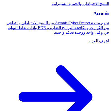
النسخ الاحتياطي والحماية السيبرانية
Acronis
تجمع منصة Acronis Cyber Protect بين النسخ الاحتياطي والتعافي
من الكوارث ومكافحة البرامج الضارة و EDR وإدارة نقاط النهاية
في وكيل واحد ووحدة تحكم واحدة.
اعرف المزيد