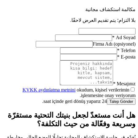
مكالمة استكشاف مجانية
بلا التزام؛ يتم تقديم العرض لاحقًا.
*
Ad Soyad
Firma Adı (opsiyonel)
*
Telefon
*
E-posta
Mesajınız *
KVKK aydınlatma metnini
okudum, kişisel verilerimin
işlenmesine onay veriyorum.
24 saat içinde geri dönüş yaparız.
Talep Gönder
هل أنت مستعدّ لجعل بنيتك التحتية مستقرّة
وسريعة وفعّالة من حيث التكلفة؟
نُقدّم في جلسة الاستكشاف المجانية تحليلًا للوضع الحالي وخارطة