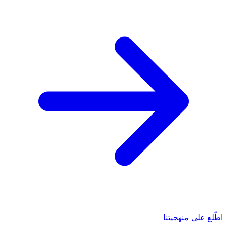
اطّلع على منهجيتنا