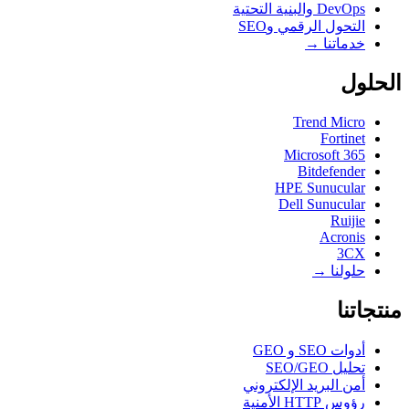
DevOps والبنية التحتية
التحول الرقمي وSEO
خدماتنا →
الحلول
Trend Micro
Fortinet
Microsoft 365
Bitdefender
HPE Sunucular
Dell Sunucular
Ruijie
Acronis
3CX
حلولنا →
منتجاتنا
أدوات SEO و GEO
تحليل SEO/GEO
أمن البريد الإلكتروني
رؤوس HTTP الأمنية