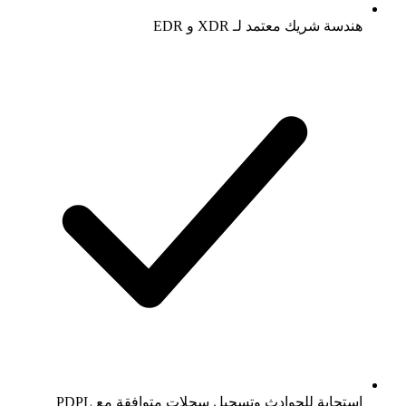
هندسة شريك معتمد لـ XDR و EDR
استجابة للحوادث وتسجيل سجلات متوافقة مع PDPL