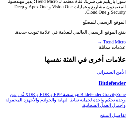
سورا يازيليم هي شريك قناة معتمد لـ Trend Micro؛ يدير مهندسونا
المعتمدون مشاريع وعمليات Vision One و Apex One و Deep
Security و Cloud One.
الموقع الرسمي للمصنّع
يفتح الموقع الرسمي العالمي للعلامة في علامة تبويب جديدة.
→
Trend Micro
علامات مماثلة
علامات أخرى في الفئة نفسها
الأمن السيبراني
Bitdefender
Bitdefender GravityZone هو منصة EPP و EDR و XDR تُدار من
وحدة تحكم واحدة لحماية نقاط النهاية والخوادم والأجهزة المحمولة
وأحمال العمل السحابية.
تفاصيل المنتج