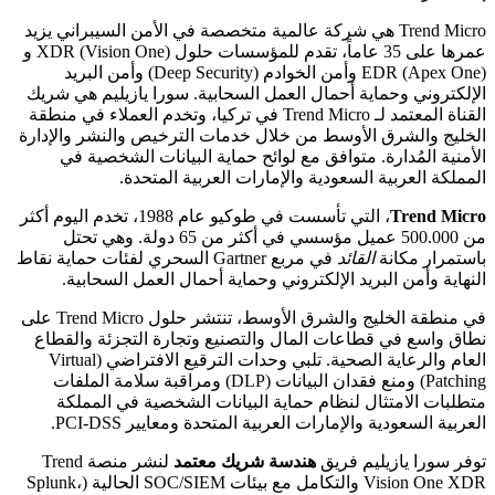
Trend Micro هي شركة عالمية متخصصة في الأمن السيبراني يزيد
عمرها على 35 عاماً، تقدم للمؤسسات حلول XDR (Vision One) و
EDR (Apex One) وأمن الخوادم (Deep Security) وأمن البريد
الإلكتروني وحماية أحمال العمل السحابية. سورا يازيليم هي شريك
القناة المعتمد لـ Trend Micro في تركيا، وتخدم العملاء في منطقة
الخليج والشرق الأوسط من خلال خدمات الترخيص والنشر والإدارة
الأمنية المُدارة. متوافق مع لوائح حماية البيانات الشخصية في
المملكة العربية السعودية والإمارات العربية المتحدة.
Trend Micro
، التي تأسست في طوكيو عام 1988، تخدم اليوم أكثر
من 500.000 عميل مؤسسي في أكثر من 65 دولة. وهي تحتل
باستمرار مكانة
القائد
في مربع Gartner السحري لفئات حماية نقاط
النهاية وأمن البريد الإلكتروني وحماية أحمال العمل السحابية.
في منطقة الخليج والشرق الأوسط، تنتشر حلول Trend Micro على
نطاق واسع في قطاعات المال والتصنيع وتجارة التجزئة والقطاع
العام والرعاية الصحية. تلبي وحدات الترقيع الافتراضي (Virtual
Patching) ومنع فقدان البيانات (DLP) ومراقبة سلامة الملفات
متطلبات الامتثال لنظام حماية البيانات الشخصية في المملكة
العربية السعودية والإمارات العربية المتحدة ومعايير PCI-DSS.
توفر سورا يازيليم فريق
هندسة شريك معتمد
لنشر منصة Trend
Vision One XDR والتكامل مع بيئات SOC/SIEM الحالية (Splunk،