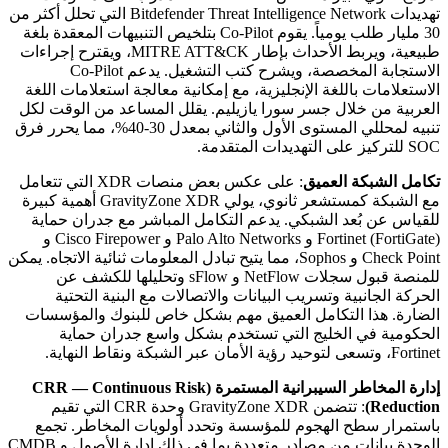
تهديدات Bitdefender Threat Intelligence Network التي تحلل أكثر من
30 مليار طلب يومياً. يقوم Co-Pilot بتلخيص التنبيهات المعقدة بلغة
طبيعية، ويربط الأحداث بإطار MITRE ATT&CK، ويقترح إجراءات
الاستجابة المخصصة، ويشرح كتب التشغيل. يدعم Co-Pilot
الاستعلامات باللغة الإنجليزية، مع إمكانية معالجة استعلامات اللغة
العربية من خلال جسر سورا يازيليم. يقلل المساعد من الوقت لكل
تنبيه لمحللي المستوى الأول والثاني بمعدل 30-40%، مما يحرر فرق
SOC للتركيز على التهديدات المتقدمة.
تكامل الشبكة العميق
: على عكس بعض منصات XDR التي تتعامل
مع الشبكة كمستشعر ثانوي، يولي GravityZone XDR أهمية كبيرة
للقياس عن بُعد الشبكي. يدعم التكامل المباشر مع جدران حماية
Fortinet (FortiGate) و Palo Alto Networks و Cisco Firepower و
Check Point و Sophos، مما يتيح تبادل المعلومات ثنائية الاتجاه. يمكن
للمنصة قبول سجلات NetFlow و sFlow وتحليلها للكشف عن
الحركة الجانبية وتسريب البيانات والاتصالات مع البنية التحتية
الضارة. هذا التكامل العميق مهم بشكل خاص للبنوك والمؤسسات
الحكومية في الخليج التي تستخدم بشكل واسع جدران حماية
Fortinet، وتسعى لتوحيد رؤية الأمان عبر الشبكة ونقاط النهاية.
إدارة المخاطر السيبرانية المستمرة (CRR — Continuous Risk
Reduction)
: تتضمن GravityZone XDR وحدة CRR التي تقيم
باستمرار سطح الهجوم للمؤسسة وتحدد أولويات المخاطر. تجمع
الوحدة بيانات من مصادر متعددة بما في ذلك إدارة الأصول و CMDB