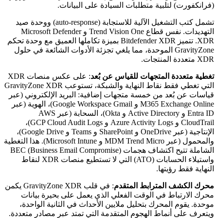
(فرانكفورت) لتلبية متطلبات السيادة على البيانات.
تشمل كتب التشغيل الآلية للاستجابة (auto-response) ووحدة صيد
التهديدات. نفس قطاع Trend Vision One و Microsoft Defender
XDR. تتميز Bitdefender XDR بميزة تكاملها العميق مع وحدة تحكم
GravityZone الموحدة، مما يلغي تجزئة الأدوات الشائعة في حلول
XDR متعددة المنتجات.
تغطية متعددة المتجهات للقياس عن بُعد
: على عكس منصات XDR
التي تغطي فقط نقاط النهاية والشبكة، تستوعب GravityZone XDR
قياسات عن بُعد من خمسة متجهات إضافية: البريد الإلكتروني (عبر
M365 Exchange Online و Google Workspace Gmail)، الهوية (عبر
Entra ID و Active Directory و Okta)، السحابة (عبر AWS
CloudTrail و Azure Activity Logs و GCP Cloud Audit Logs)،
الإنتاجية (عبر OneDrive و SharePoint و Teams و Google Drive)،
والمحمول (عبر MDM Trend Micro و Microsoft Intune). هذا التغطية
الشاملة تتيح اكتشاف هجمات BEC (Business Email Compromise)
واستيلاء الحسابات (ATO) التي لا تستطيع منصات XDR لنقاط
النهاية فقط رؤيتها.
محرك الكشف المترابط المتقدم
: في قلب GravityZone XDR يكمن
محرك الارتباط في الوقت الفعلي الذي يعمل على بحيرة بيانات
موحدة. يقوم المحرك بتحليل ملايين الأحداث في الثانية الواحدة،
ويتعرف على أنماط الهجوم المتقدمة التي تمتد عبر مصادر متعددة.