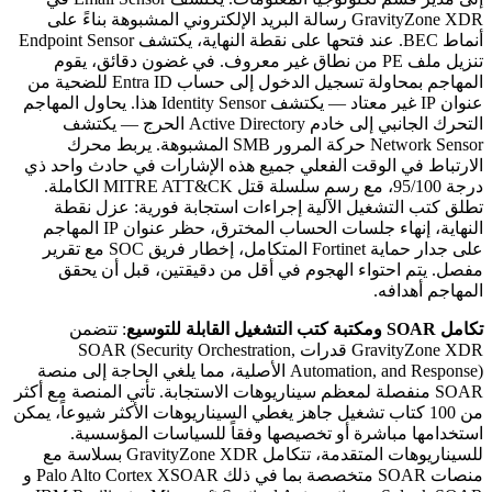
GravityZone XDR رسالة البريد الإلكتروني المشبوهة بناءً على
أنماط BEC. عند فتحها على نقطة النهاية، يكتشف Endpoint Sensor
تنزيل ملف PE من نطاق غير معروف. في غضون دقائق، يقوم
المهاجم بمحاولة تسجيل الدخول إلى حساب Entra ID للضحية من
عنوان IP غير معتاد — يكتشف Identity Sensor هذا. يحاول المهاجم
التحرك الجانبي إلى خادم Active Directory الحرج — يكتشف
Network Sensor حركة المرور SMB المشبوهة. يربط محرك
الارتباط في الوقت الفعلي جميع هذه الإشارات في حادث واحد ذي
درجة 95/100، مع رسم سلسلة قتل MITRE ATT&CK الكاملة.
تطلق كتب التشغيل الآلية إجراءات استجابة فورية: عزل نقطة
النهاية، إنهاء جلسات الحساب المخترق، حظر عنوان IP المهاجم
على جدار حماية Fortinet المتكامل، إخطار فريق SOC مع تقرير
مفصل. يتم احتواء الهجوم في أقل من دقيقتين، قبل أن يحقق
المهاجم أهدافه.
تكامل SOAR ومكتبة كتب التشغيل القابلة للتوسيع
: تتضمن
GravityZone XDR قدرات SOAR (Security Orchestration,
Automation, and Response) الأصلية، مما يلغي الحاجة إلى منصة
SOAR منفصلة لمعظم سيناريوهات الاستجابة. تأتي المنصة مع أكثر
من 100 كتاب تشغيل جاهز يغطي السيناريوهات الأكثر شيوعاً، يمكن
استخدامها مباشرة أو تخصيصها وفقاً للسياسات المؤسسية.
للسيناريوهات المتقدمة، تتكامل GravityZone XDR بسلاسة مع
منصات SOAR متخصصة بما في ذلك Palo Alto Cortex XSOAR و