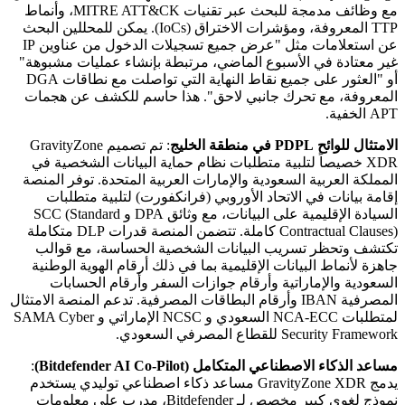
مع وظائف مدمجة للبحث عبر تقنيات MITRE ATT&CK، وأنماط
TTP المعروفة، ومؤشرات الاختراق (IoCs). يمكن للمحللين البحث
عن استعلامات مثل "عرض جميع تسجيلات الدخول من عناوين IP
غير معتادة في الأسبوع الماضي، مرتبطة بإنشاء عمليات مشبوهة"
أو "العثور على جميع نقاط النهاية التي تواصلت مع نطاقات DGA
المعروفة، مع تحرك جانبي لاحق". هذا حاسم للكشف عن هجمات
APT الخفية.
الامتثال للوائح PDPL في منطقة الخليج
: تم تصميم GravityZone
XDR خصيصاً لتلبية متطلبات نظام حماية البيانات الشخصية في
المملكة العربية السعودية والإمارات العربية المتحدة. توفر المنصة
إقامة بيانات في الاتحاد الأوروبي (فرانكفورت) لتلبية متطلبات
السيادة الإقليمية على البيانات، مع وثائق DPA و SCC (Standard
Contractual Clauses) كاملة. تتضمن المنصة قدرات DLP متكاملة
تكتشف وتحظر تسريب البيانات الشخصية الحساسة، مع قوالب
جاهزة لأنماط البيانات الإقليمية بما في ذلك أرقام الهوية الوطنية
السعودية والإماراتية وأرقام جوازات السفر وأرقام الحسابات
المصرفية IBAN وأرقام البطاقات المصرفية. تدعم المنصة الامتثال
لمتطلبات NCA-ECC السعودي و NCSC الإماراتي و SAMA Cyber
Security Framework للقطاع المصرفي السعودي.
مساعد الذكاء الاصطناعي المتكامل (Bitdefender AI Co-Pilot)
:
يدمج GravityZone XDR مساعد ذكاء اصطناعي توليدي يستخدم
نموذج لغوي كبير مخصص لـ Bitdefender، مدرب على معلومات