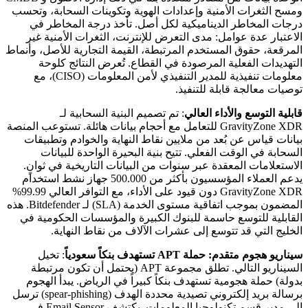
ومسح الثغرات الأمنية وإعدادات الهوية وتكوينات السحابة، وتحسب
درجات المخاطر الديناميكية لكل أصل. تأخذ درجة المخاطر في
الاعتبار عدة عوامل: مدى التعرض للإنترنت، الثغرات الأمنية غير
المرقعة، حقوق المستخدم المرتبطة، القيمة التجارية للأصل، وأنماط
التهديدات الفعلية المرصودة في القطاع. تُعرض النتائج كلوحة
معلومات تنفيذية للمدير التنفيذي لأمن المعلومات (CISO)، مع
توصيات معالجة قابلة للتنفيذ.
قابلية التوسع والأداء العالي
: تم تصميم البنية السحابية لـ
GravityZone XDR للتعامل مع أحجام بيانات هائلة. تستوعب المنصة
بيانات قياس عن بُعد من ملايين نقاط النهاية والخوادم وتطبيقات
السحابة في الوقت الفعلي. تتيح بنية البحيرة الواحدة للبيانات
الاستعلامات المعقدة عبر سنوات من البيانات التاريخية في ثوانٍ.
يدعم العملاء المؤسسيون بأكثر من 500.000 جهاز نشط استخدام
GravityZone XDR دون قيود على الأداء، مع التوافر العالي 99.99%
المضمون بموجب اتفاقية مستوى الخدمة (SLA) لـ Bitdefender. هذه
القابلية للتوسع حاسمة للبنوك الكبيرة والمؤسسات الحكومية في
الخليج التي قد تتوسع إلى عشرات الآلاف من نقاط النهاية.
سيناريو هجوم متقدم: حملة APT تستهدف بنكاً سعودياً
: تخيل
السيناريو التالي. تطلق مجموعة APT (يحتمل أن تكون مرتبطة
بدولة) حملة هجومية تستهدف بنكاً كبيراً في الرياض. يبدأ الهجوم
برسالة بريد إلكتروني تصيدية محددة الهدف (spear-phishing) ترسل
إلى مدير قسم تكنولوجيا المعلومات. يكتشف Email Sensor في