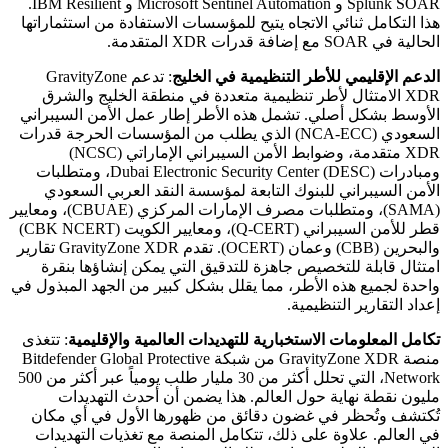
Splunk SOAR و Microsoft Sentinel Automation و IBM Resilient.
هذا التكامل ثنائي الاتجاه يتيح للمؤسسات الاستفادة من استثماراتها
الحالية في SOAR مع إضافة قدرات XDR المتقدمة.
الدعم الإقليمي للأطر التنظيمية في الخليج
: تدعم GravityZone
XDR الامتثال لأطر تنظيمية متعددة في منطقة الخليج والشرق
الأوسط بشكل أصلي. تشمل هذه الأطر إطار عمل الأمن السيبراني
السعودي (NCA-ECC) الذي يطلب من المؤسسات الحرجة قدرات
XDR متقدمة، وضوابط الأمن السيبراني الإماراتي (NCSC)
ومبادرات Dubai Electronic Security Center (DESC)، ومتطلبات
الأمن السيبراني للبنوك التابعة لمؤسسة النقد العربي السعودي
(SAMA)، ومتطلبات مصرف الإمارات المركزي (CBUAE)، ومعايير
قطر للأمن السيبراني (Q-CERT)، ومعايير الكويت (CBK NCERT)
والبحرين (CBB) وعمان (OCERT). تقدم GravityZone XDR تقارير
امتثال قابلة للتخصيص جاهزة للتدقيق التي يمكن إنشاؤها بنقرة
واحدة لجميع هذه الأطر، مما يقلل بشكل كبير من الجهد المبذول في
إعداد التقارير التنظيمية.
تكامل المعلومات الاستخبارية للتهديدات العالمية والإقليمية
: تتغذى
منصة GravityZone XDR من شبكة Bitdefender Global Protective
Network، التي تحلل أكثر من 30 مليار طلب يومياً عبر أكثر من 500
مليون نقطة نهاية حول العالم. هذا يضمن أن أحدث التهديدات
تُكتشف وتُحظر في غضون دقائق من ظهورها الأول في أي مكان
في العالم. علاوة على ذلك، تتكامل المنصة مع تغذيات التهديدات