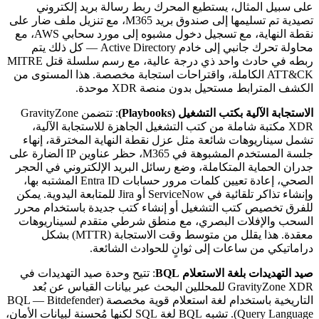
على سبيل المثال، يستطيع المحرك ربط رسالة بريد إلكتروني
تصيدية تم تسليمها إلى صندوق بريد M365، مع تنزيل ملف ضار على
نقطة النهاية، مع تسجيل دخول مشبوه إلى مورد سحابي AWS، مع
محاولة تحرك جانبي إلى خادم Active Directory — كل ذلك يتم
ربطه في حادث واحد ذي درجة عالية، مع رسم سلسلة قتل MITRE
ATT&CK الكاملة، واقتراحات استجابة مخصصة. هذا المستوى من
الكشف المترابط مستحيل بدون منصة XDR موحدة.
الاستجابة الآلية بكتب التشغيل (Playbooks)
: تتضمن GravityZone
XDR مكتبة شاملة من كتب التشغيل الجاهزة للاستجابة الآلية،
تشمل سيناريوهات شائعة مثل عزل نقطة النهاية المخترقة، إنهاء
جلسة المستخدم المشبوهة في M365، حظر عناوين IP الضارة على
جدران الحماية المتكاملة، وضع رسائل البريد الإلكتروني في الحجر
الصحي، إعادة تعيين كلمات مرور حسابات Entra ID المشتبه بها،
وإنشاء تذاكر تلقائية في ServiceNow أو Jira للمتابعة اليدوية. يمكن
للفرق تخصيص كتب التشغيل أو إنشاء كتب جديدة باستخدام محرر
السحب والإفلات البصري، مع منطق شرطي متقدم لسيناريوهات
معقدة. هذا يقلل من متوسط وقت الاستجابة (MTTR) بشكل
دراماتيكي من ساعات إلى ثوانٍ للحوادث الشائعة.
صيد التهديدات بلغة الاستعلام BQL
: تتيح وحدة صيد التهديدات في
GravityZone XDR للمحللين البحث عبر بيانات القياس عن بُعد
التاريخية باستخدام لغة استعلام قوية مخصصة (BQL — Bitdefender
Query Language). تشبه BQL لغة SQL لكنها مُحسنة لبيانات الأمان،