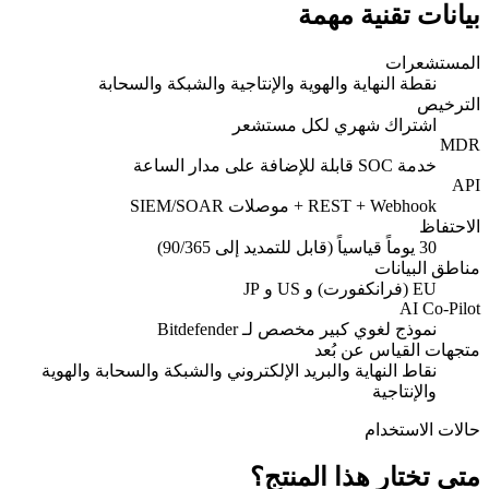
بيانات تقنية مهمة
المستشعرات
نقطة النهاية والهوية والإنتاجية والشبكة والسحابة
الترخيص
اشتراك شهري لكل مستشعر
MDR
خدمة SOC قابلة للإضافة على مدار الساعة
API
REST + Webhook + موصلات SIEM/SOAR
الاحتفاظ
30 يوماً قياسياً (قابل للتمديد إلى 90/365)
مناطق البيانات
EU (فرانكفورت) و US و JP
AI Co-Pilot
نموذج لغوي كبير مخصص لـ Bitdefender
متجهات القياس عن بُعد
نقاط النهاية والبريد الإلكتروني والشبكة والسحابة والهوية
والإنتاجية
حالات الاستخدام
متى تختار هذا المنتج؟