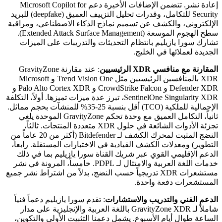
إعادة نشر. تتضمن الإضافات الأخيرة دعم Microsoft Copilot for
Security للتكامل، وقدرات تحليل التزييف العميق (deepfake) للبريد
الإلكتروني، والكشف عن تسميم نماذج الذكاء الاصطناعي، ومراقبة
سطح الهجوم الموسعة (Extended Attack Surface Management).
تشارك سورا يازيليم بانتظام التحديثات والتدريبات على الميزات
الجديدة لعملائها في الخليج.
المقارنة مع منافسي XDR الرئيسيين
: عند مقارنة GravityZone
XDR بالمنافسين الرئيسيين مثل Trend Vision One و Microsoft
Defender XDR و CrowdStrike Falcon و Palo Alto Cortex XDR و
SentinelOne Singularity XDR، تبرز عدة ميزات تميزها. أولاً، التكلفة
الإجمالية للملكية (TCO) أقل بنسبة 25-35% للمنشآت بحجم مماثل.
ثانياً، التكامل العميق مع وحدة تحكم GravityZone الموحدة يلغي
تجزئة الأدوات الشائعة في حلول XDR متعددة المنتجات. ثالثاً،
النضج المثبت لمحرك الكشف لـ Bitdefender (أكثر من 20 عاماً من
التطوير) ومعدلات الكشف القيادية في الاختبارات المستقلة. رابعاً،
الدعم الإقليمي القوي عبر شريك القناة سورا يازيليم بما في ذلك
خدمات اللغة العربية والامتثال لـ PDPL. خامساً، المرونة في نشر
مستشعرات XDR تدريجياً حسب النضج، بدلاً من اشتراط نشر جميع
المستشعرات دفعة واحدة.
الدعم الفني والتدريب والاستشارات
: تقدم سورا يازيليم دعماً فنياً
شاملاً لـ GravityZone XDR باللغة العربية والإنجليزية على مدار
الساعة طوال أيام الأسبوع. يشمل دعمنا التثبيت الأولي والتكوين،