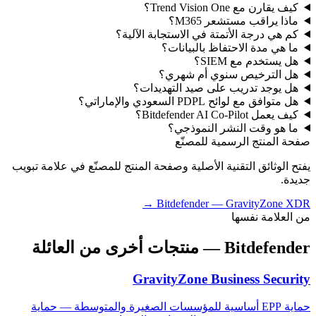
كيف يقارن مع Trend Vision One؟
ماذا يراقب مستشعر M365؟
كم هي درجة الأتمتة في الاستجابة الآلية؟
ما هي مدة الاحتفاظ بالبيانات؟
هل يستخدم مع SIEM؟
هل الترخيص سنوي أم شهري؟
هل يوجد تدريب على صيد التهديدات؟
هل متوافق مع لوائح PDPL السعودي والإماراتي؟
كيف يعمل Bitdefender AI Co-Pilot؟
ما هو وقت النشر النموذجي؟
صفحة المنتج الرسمية للمصنّع
يفتح الوثائق التقنية الأصلية وصفحة المنتج للمصنّع في علامة تبويب
جديدة.
→
Bitdefender
—
GravityZone XDR
من العلامة نفسها
Bitdefender
— منتجات أخرى من العائلة
GravityZone Business Security
حماية EPP أساسية للمؤسسات الصغيرة والمتوسطة — حماية