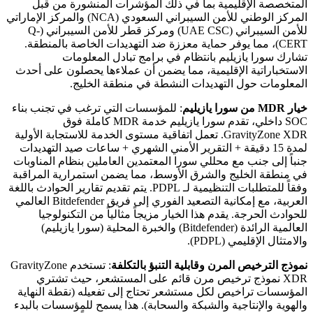
المتخصصة الإقليمية بما في ذلك المؤشرات المنشورة من قبل
المركز الوطني للأمن السيبراني السعودي (NCA) والمركز الإماراتي
للأمن السيبراني (UAE CSC) ومركز قطر للأمن السيبراني (Q-
CERT)، مما يوفر حماية معززة ضد التهديدات الخاصة بالمنطقة.
تشارك سورا يازيليم بانتظام في برامج تبادل المعلومات
الاستخباراتية الإقليمية، مما يضمن أن عملاءها يحصلون على أحدث
المعلومات حول التهديدات النشطة في منطقة الخليج.
خيار MDR من سورا يازيليم
: للمؤسسات التي ترغب في تجنب بناء
SOC داخلي، تقدم سورا يازيليم خدمة MDR كاملة فوق
GravityZone XDR. تعمل اتفاقية مستوى الخدمة للاستجابة الأولية
لمدة 15 دقيقة + التقرير الأمني الشهري + ساعات صيد التهديدات
جنباً إلى جنب مع محللي سورا المعتمدين العاملين بنظام المناوبات
في منطقة الخليج والشرق الأوسط، مما يضمن استمرارية المراقبة
وفقاً للمتطلبات التنظيمية لـ PDPL. يتم تقديم تقارير الحوادث باللغة
العربية، مع إمكانية التصعيد الفوري إلى فريق Bitdefender العالمي
للحوادث الحرجة. يقدم هذا الخيار مزيجاً مثالياً من التكنولوجيا
العالمية الرائدة (Bitdefender) والخبرة المحلية (سورا يازيليم)
والامتثال الإقليمي (PDPL).
نموذج الترخيص المرن وقابلية التنبؤ بالتكلفة
: تستخدم GravityZone
XDR نموذج ترخيص مرن قائم على المستشعر، حيث تشتري
المؤسسات تراخيص لكل مستشعر تحتاج إلى تفعيله (نقطة النهاية
والهوية والإنتاجية والشبكة والسحابة). هذا يسمح للمؤسسات بالبدء