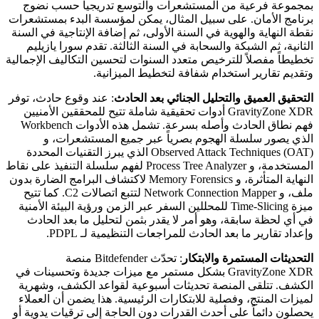
بمجموعة فرعية من المستشعرات والتوسع تدريجياً حسب نضوج
برنامج الأمان. على سبيل المثال، يمكن لمؤسسة البدء بمستشعرات
نقطة النهاية والهوية في السنة الأولى، ثم إضافة الإنتاجية في السنة
الثانية، ثم الشبكة والسحابة في السنة الثالثة. تقدم سورا يازيليم
تخطيطاً مفصلاً للترخيص متعدد السنوات لتحسين التكاليف الإجمالية
وتقديم تقارير استخدام شفافة لتخطيط الميزانية.
التحقيق العميق والتحليل الجنائي بعد الحادث
: عند وقوع حادث، توفر
GravityZone XDR أدوات تحقيقية شاملة تتيح للمحققين الأمنيين
فهم نطاق الحادث وأصله بسرعة. تشمل هذه الأدوات Workbench
الذي يصور سلسلة الهجوم بصرياً عبر جميع المستشعرات، و
Observed Attack Techniques (OAT) الذي يبرز التقنيات المحددة
المستخدمة، و Process Tree Analyzer لفهم سلسلة التنفيذ على نقاط
النهاية المتأثرة، و Memory Forensics لاكتشاف البرامج الضارة بدون
ملف، و Network Connection Mapper لتتبع اتصالات C2. كما تتيح
ميزة Time-Slicing للمحللين السفر عبر الزمن ورؤية البيئة الأمنية
في أي لحظة سابقة، وهو أمر لا يقدر بثمن لتحليل ما بعد الحادث
وإعداد تقارير ما بعد الحادث للمراجعات التنظيمية لـ PDPL.
التحديثات المستمرة والابتكار
: تحدّث Bitdefender منصة
GravityZone XDR بشكل مستمر مع ميزات جديدة وتحسينات في
الكشف. تتلقى المنصة تحديثات أسبوعية لقواعد الكشف، وشهرية
لميزات المنتج، وفصلية للابتكارات الرئيسية. هذا يضمن أن العملاء
يحصلون دائماً على أحدث القدرات دون الحاجة إلى ترقيات يدوية أو