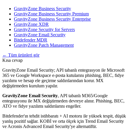
GravityZone Business Security
GravityZone Business Security Premium
GravityZone Business Security Enterprise
GravityZone XDR
GravityZone Security for Servers
GravityZone Email Security
Bitdefender MDR
GravityZone Patch Management
← Tüm ürünleri gör
Kısa cevap
GravityZone Email Security; API tabanlı entegrasyon ile Microsoft
365 ve Google Workspace e-posta kutularını phishing, BEC, fidye
yazılımı ve hesap ele geçirme saldırılarından korur. MX
değiştirmeden kurulum yapılır.
GravityZone Email Security
, API tabanlı M365/Google
entegrasyonu ile MX değiştirmeden devreye alınır. Phishing, BEC,
ATO ve fidye yazılımı saldırılarını engeller.
Bitdefender'ın tehdit istihbaratı + AI motoru ile yüksek tespit, düşük
yanlış pozitif sağlar. KOBİ ve orta ölçek için Trend Email Security
ve Acronis Advanced Email Security'ye alternatiftir.