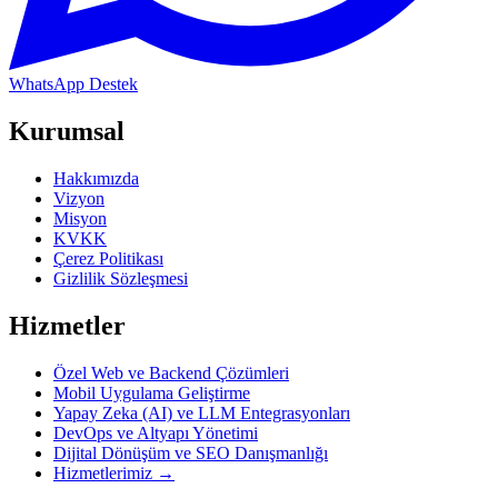
WhatsApp Destek
Kurumsal
Hakkımızda
Vizyon
Misyon
KVKK
Çerez Politikası
Gizlilik Sözleşmesi
Hizmetler
Özel Web ve Backend Çözümleri
Mobil Uygulama Geliştirme
Yapay Zeka (AI) ve LLM Entegrasyonları
DevOps ve Altyapı Yönetimi
Dijital Dönüşüm ve SEO Danışmanlığı
Hizmetlerimiz →