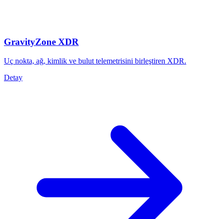
GravityZone XDR
Uç nokta, ağ, kimlik ve bulut telemetrisini birleştiren XDR.
Detay