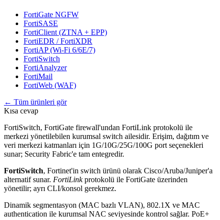
FortiGate NGFW
FortiSASE
FortiClient (ZTNA + EPP)
FortiEDR / FortiXDR
FortiAP (Wi-Fi 6/6E/7)
FortiSwitch
FortiAnalyzer
FortiMail
FortiWeb (WAF)
← Tüm ürünleri gör
Kısa cevap
FortiSwitch, FortiGate firewall'undan FortiLink protokolü ile
merkezi yönetilebilen kurumsal switch ailesidir. Erişim, dağıtım ve
veri merkezi katmanları için 1G/10G/25G/100G port seçenekleri
sunar; Security Fabric'e tam entegredir.
FortiSwitch
, Fortinet'in switch ürünü olarak Cisco/Aruba/Juniper'a
alternatif sunar.
FortiLink
protokolü ile FortiGate üzerinden
yönetilir; ayrı CLI/konsol gerekmez.
Dinamik segmentasyon (MAC bazlı VLAN), 802.1X ve MAC
authentication ile kurumsal NAC seviyesinde kontrol sağlar. PoE+