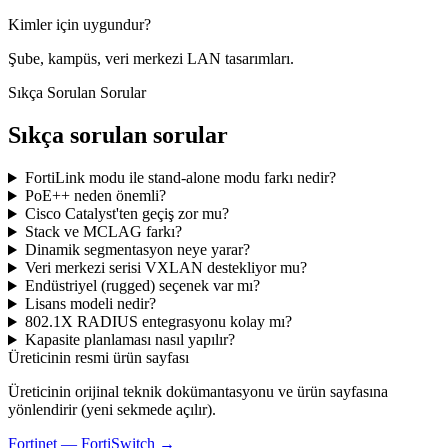
Kimler için uygundur?
Şube, kampüs, veri merkezi LAN tasarımları.
Sıkça Sorulan Sorular
Sıkça sorulan sorular
FortiLink modu ile stand-alone modu farkı nedir?
PoE++ neden önemli?
Cisco Catalyst'ten geçiş zor mu?
Stack ve MCLAG farkı?
Dinamik segmentasyon neye yarar?
Veri merkezi serisi VXLAN destekliyor mu?
Endüstriyel (rugged) seçenek var mı?
Lisans modeli nedir?
802.1X RADIUS entegrasyonu kolay mı?
Kapasite planlaması nasıl yapılır?
Üreticinin resmi ürün sayfası
Üreticinin orijinal teknik dokümantasyonu ve ürün sayfasına
yönlendirir (yeni sekmede açılır).
Fortinet
—
FortiSwitch
→