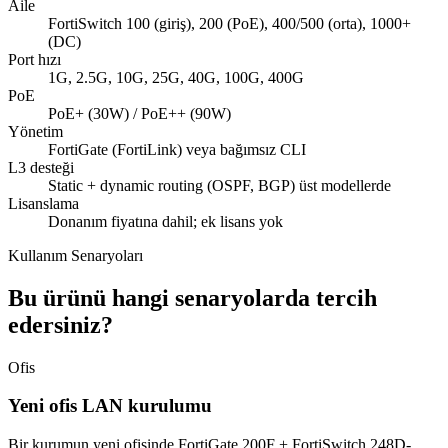
Aile
FortiSwitch 100 (giriş), 200 (PoE), 400/500 (orta), 1000+
(DC)
Port hızı
1G, 2.5G, 10G, 25G, 40G, 100G, 400G
PoE
PoE+ (30W) / PoE++ (90W)
Yönetim
FortiGate (FortiLink) veya bağımsız CLI
L3 desteği
Static + dynamic routing (OSPF, BGP) üst modellerde
Lisanslama
Donanım fiyatına dahil; ek lisans yok
Kullanım Senaryoları
Bu ürünü hangi senaryolarda tercih
edersiniz?
Ofis
Yeni ofis LAN kurulumu
Bir kurumun yeni ofisinde FortiGate 200F + FortiSwitch 248D-