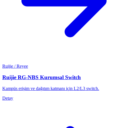
Ruijie / Reyee
Ruijie RG-NBS Kurumsal Switch
Kampüs erişim ve dağıtım katmanı için L2/L3 switch.
Detay