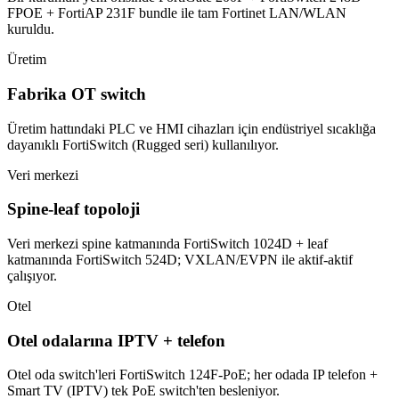
FPOE + FortiAP 231F bundle ile tam Fortinet LAN/WLAN
kuruldu.
Üretim
Fabrika OT switch
Üretim hattındaki PLC ve HMI cihazları için endüstriyel sıcaklığa
dayanıklı FortiSwitch (Rugged seri) kullanılıyor.
Veri merkezi
Spine-leaf topoloji
Veri merkezi spine katmanında FortiSwitch 1024D + leaf
katmanında FortiSwitch 524D; VXLAN/EVPN ile aktif-aktif
çalışıyor.
Otel
Otel odalarına IPTV + telefon
Otel oda switch'leri FortiSwitch 124F-PoE; her odada IP telefon +
Smart TV (IPTV) tek PoE switch'ten besleniyor.