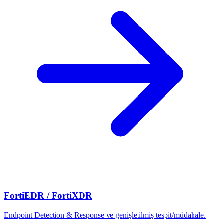
FortiEDR / FortiXDR
Endpoint Detection & Response ve genişletilmiş tespit/müdahale.