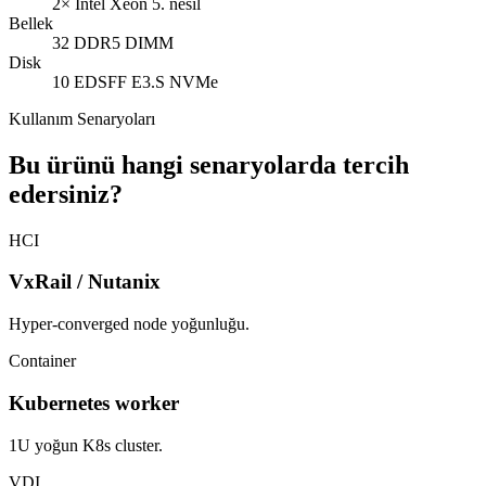
2× Intel Xeon 5. nesil
Bellek
32 DDR5 DIMM
Disk
10 EDSFF E3.S NVMe
Kullanım Senaryoları
Bu ürünü hangi senaryolarda tercih
edersiniz?
HCI
VxRail / Nutanix
Hyper-converged node yoğunluğu.
Container
Kubernetes worker
1U yoğun K8s cluster.
VDI