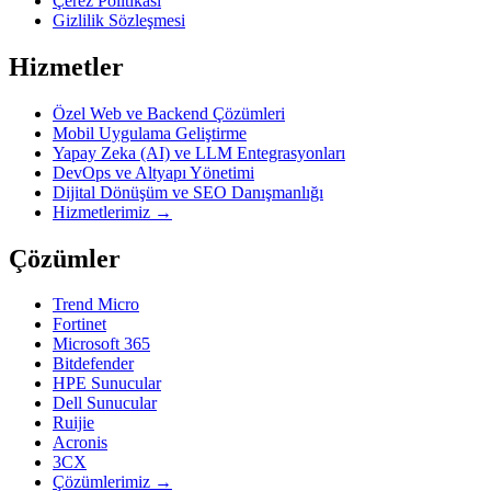
Çerez Politikası
Gizlilik Sözleşmesi
Hizmetler
Özel Web ve Backend Çözümleri
Mobil Uygulama Geliştirme
Yapay Zeka (AI) ve LLM Entegrasyonları
DevOps ve Altyapı Yönetimi
Dijital Dönüşüm ve SEO Danışmanlığı
Hizmetlerimiz →
Çözümler
Trend Micro
Fortinet
Microsoft 365
Bitdefender
HPE Sunucular
Dell Sunucular
Ruijie
Acronis
3CX
Çözümlerimiz →