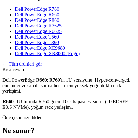
Dell PowerEdge R760
Dell PowerEdge R660
Dell PowerEdge R860
Dell PowerEdge R7625
Dell PowerEdge R6625
Dell PowerEdge T560
Dell PowerEdge T360
Dell PowerEdge XE9680
Dell PowerEdge XR8000 (Edge)
← Tüm ürünleri gör
Kısa cevap
Dell PowerEdge R660; R760'ın 1U versiyonu. Hyper-converged,
container ve sanallaştırma host'u için yüksek yoğunluklu rack
yerleşimi.
R660
; 1U formda R760 gücü. Disk kapasitesi sınırlı (10 EDSFF
E3.S NVMe), yoğun rack yerleşimi.
Öne çıkan özellikler
Ne sunar?