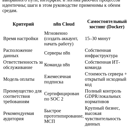
идентичны; шаги в этом руководстве применимы к обеим
средам.
Самостоятельный
Критерий
n8n Cloud
хостинг (Docker)
Мгновенно
Время настройки
(создать аккаунт,
15–30 минут
начать работу)
Расположение
Собственная
Серверы n8n
данных
инфраструктура
Ответственность за
Собственная ИТ-
Команда n8n
обслуживание
команда
Стоимость сервера +
Ежемесячная
Модель оплаты
открытый исходный
подписка
код
Преимущество для
Полный контроль
Сертифицирован
соответствия
GDPR/локальных
по SOC 2
требованиям
нормативов
Крупный бизнес,
Быстрое
Рекомендуемая
высокая
прототипирование,
аудитория
чувствительность
МСП
данных