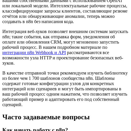
вашими собственными данными с использованием OpenAI
или локальной модели. Интеллектуальные рабочие процессы,
классифицирующие запросы клиентов, составляющие резюме
отчётов или обнаруживающие аномалии, теперь можно
создавать в n8n без написания кода.
Интеграция веб-хуков позволяет внешним системам запускать
n8n; такие события, как отправка форм, уведомления об
оплате или обновления CRM, могут мгновенно запустить
рабочий процесс. В нашем подробном материале по
интеграции n8n Webhook и API
рассматриваются все
возможности узла HTTP и проектирование безопасных веб-
хуков.
В качестве отправной точки рекомендуем изучить библиотеку
из более чем 1 700 шаблонов сообщества n8n. Шаблоны
содержат готовые конфигурации узлов для конкретных
интеграций или сценариев и могут быть импортированы в
ваш рабочий процесс одним нажатием, что позволяет изучить
работающий пример и адаптировать его под собственный
сценарий.
Часто задаваемые вопросы
Как начать работу с n8n?