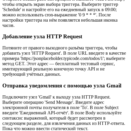
чтобы открыть экран выбора триггера. Выберите триггер
'Schedule' и настройте его на ежедневный запуск в 09:00;
можно использовать cron-выражение '0 9 * * *'. После
настройки триггера на нём появляется небольшая иконка
часов.
Добавление узла HTTP Request
Потяните от правого выходного разъёма триггера, чтобы
добавить узел 'HTTP Request'. В поле URL введите в качестве
примера 'https://jsonplaceholder.typicode.com/todos/1'; выберите
метод GET. Этот адрес — бесплатный тестовый сервис,
имитирующий реальную конечную точку API и не
требующий учётных данных.
Отправка уведомления с помощью узла Gmail
Подключите узел 'Gmail' к выходу узла HTTP Request.
Выберите операцию 'Send Message'. Введите адрес
электронной почты получателя в поле 'To'. В поле Subject
введите 'Ежедневный API-отчёт'. В поле Body используйте
синтаксис выражений, который будет рассмотрен в
следующем разделе, для извлечения данных из HTTP-ответа.
Пока что можно ввести статический текст.