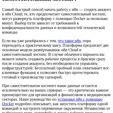
Самый быстрый способ начать работу с n8n — создать аккаунт
в n8n Cloud; те, кто предпочитает самостоятельный хостинг,
могут развернуть платформу с помощью Docker за несколько
минут. Выбор пути зависит от требований к
конфиденциальности данных и возможностей технической
команды.
Если вы уже разобрались с тем,
что такое n8n
, пора
переходить к практическому шагу. Платформа предлагает две
основные модели развёртывания: n8n Cloud и
самостоятельный хостинг. В случае облачного варианта вы
можете начать создавать рабочие процессы в браузере сразу
после создания аккаунта, без необходимости управлять
инфраструктурой. Бесплатный пробный план охватывает все
ключевые функции и позволяет быстро протестировать
готовый к производству сценарий.
При самостоятельном хостинге ваши данные остаются
исключительно на ваших серверах — это критически важное
преимущество для организаций в финансовом и медицинском
секторах. Наше руководство по
установке n8n с помощью
Docker
подробно описывает, как запустить платформу одной
командой и настроить переменные окружения. Независимо от
выбранного пути, интерфейс и логика рабочих процессов