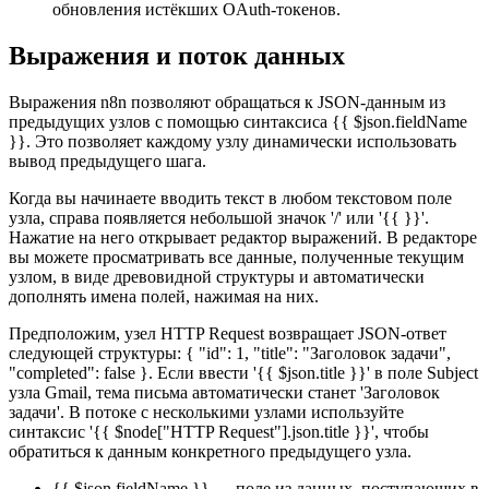
обновления истёкших OAuth-токенов.
Выражения и поток данных
Выражения n8n позволяют обращаться к JSON-данным из
предыдущих узлов с помощью синтаксиса {{ $json.fieldName
}}. Это позволяет каждому узлу динамически использовать
вывод предыдущего шага.
Когда вы начинаете вводить текст в любом текстовом поле
узла, справа появляется небольшой значок '/' или '{{ }}'.
Нажатие на него открывает редактор выражений. В редакторе
вы можете просматривать все данные, полученные текущим
узлом, в виде древовидной структуры и автоматически
дополнять имена полей, нажимая на них.
Предположим, узел HTTP Request возвращает JSON-ответ
следующей структуры: { "id": 1, "title": "Заголовок задачи",
"completed": false }. Если ввести '{{ $json.title }}' в поле Subject
узла Gmail, тема письма автоматически станет 'Заголовок
задачи'. В потоке с несколькими узлами используйте
синтаксис '{{ $node["HTTP Request"].json.title }}', чтобы
обратиться к данным конкретного предыдущего узла.
{{ $json.fieldName }} — поле из данных, поступающих в