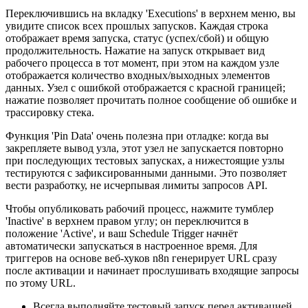
Переключившись на вкладку 'Executions' в верхнем меню, вы
увидите список всех прошлых запусков. Каждая строка
отображает время запуска, статус (успех/сбой) и общую
продолжительность. Нажатие на запуск открывает вид
рабочего процесса в тот момент, при этом на каждом узле
отображается количество входных/выходных элементов
данных. Узел с ошибкой отображается с красной границей;
нажатие позволяет прочитать полное сообщение об ошибке и
трассировку стека.
Функция 'Pin Data' очень полезна при отладке: когда вы
закрепляете вывод узла, этот узел не запускается повторно
при последующих тестовых запусках, а нижестоящие узлы
тестируются с зафиксированными данными. Это позволяет
вести разработку, не исчерпывая лимиты запросов API.
Чтобы опубликовать рабочий процесс, нажмите тумблер
'Inactive' в верхнем правом углу; он переключится в
положение 'Active', и ваш Schedule Trigger начнёт
автоматически запускаться в настроенное время. Для
триггеров на основе веб-хуков n8n генерирует URL сразу
после активации и начинает прослушивать входящие запросы
по этому URL.
Всегда выполняйте тестовый запуск перед активацией