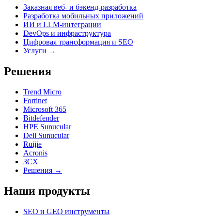
Заказная веб- и бэкенд-разработка
Разработка мобильных приложений
ИИ и LLM-интеграции
DevOps и инфраструктура
Цифровая трансформация и SEO
Услуги →
Решения
Trend Micro
Fortinet
Microsoft 365
Bitdefender
HPE Sunucular
Dell Sunucular
Ruijie
Acronis
3CX
Решения →
Наши продукты
SEO и GEO инструменты