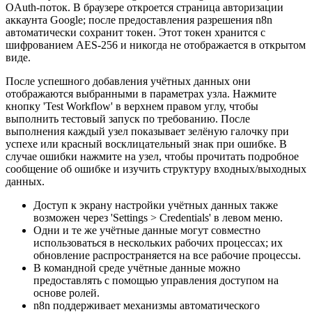
OAuth-поток. В браузере откроется страница авторизации
аккаунта Google; после предоставления разрешения n8n
автоматически сохранит токен. Этот токен хранится с
шифрованием AES-256 и никогда не отображается в открытом
виде.
После успешного добавления учётных данных они
отображаются выбранными в параметрах узла. Нажмите
кнопку 'Test Workflow' в верхнем правом углу, чтобы
выполнить тестовый запуск по требованию. После
выполнения каждый узел показывает зелёную галочку при
успехе или красный восклицательный знак при ошибке. В
случае ошибки нажмите на узел, чтобы прочитать подробное
сообщение об ошибке и изучить структуру входных/выходных
данных.
Доступ к экрану настройки учётных данных также
возможен через 'Settings > Credentials' в левом меню.
Одни и те же учётные данные могут совместно
использоваться в нескольких рабочих процессах; их
обновление распространяется на все рабочие процессы.
В командной среде учётные данные можно
предоставлять с помощью управления доступом на
основе ролей.
n8n поддерживает механизмы автоматического