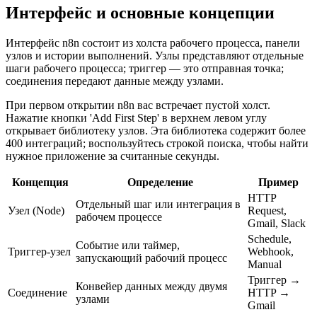
Интерфейс и основные концепции
Интерфейс n8n состоит из холста рабочего процесса, панели
узлов и истории выполнений. Узлы представляют отдельные
шаги рабочего процесса; триггер — это отправная точка;
соединения передают данные между узлами.
При первом открытии n8n вас встречает пустой холст.
Нажатие кнопки 'Add First Step' в верхнем левом углу
открывает библиотеку узлов. Эта библиотека содержит более
400 интеграций; воспользуйтесь строкой поиска, чтобы найти
нужное приложение за считанные секунды.
Концепция
Определение
Пример
HTTP
Отдельный шаг или интеграция в
Узел (Node)
Request,
рабочем процессе
Gmail, Slack
Schedule,
Событие или таймер,
Триггер-узел
Webhook,
запускающий рабочий процесс
Manual
Триггер →
Конвейер данных между двумя
Соединение
HTTP →
узлами
Gmail