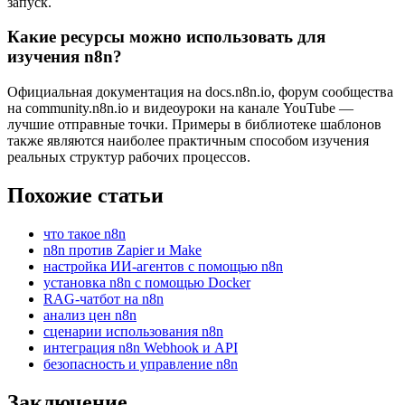
запуск.
Какие ресурсы можно использовать для
изучения n8n?
Официальная документация на docs.n8n.io, форум сообщества
на community.n8n.io и видеоуроки на канале YouTube —
лучшие отправные точки. Примеры в библиотеке шаблонов
также являются наиболее практичным способом изучения
реальных структур рабочих процессов.
Похожие статьи
что такое n8n
n8n против Zapier и Make
настройка ИИ-агентов с помощью n8n
установка n8n с помощью Docker
RAG-чатбот на n8n
анализ цен n8n
сценарии использования n8n
интеграция n8n Webhook и API
безопасность и управление n8n
Заключение