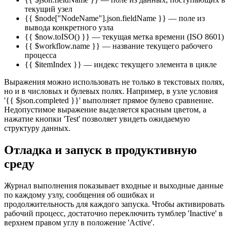
текущий узел
{{ $node["NodeName"].json.fieldName }} — поле из
вывода конкретного узла
{{ $now.toISO() }} — текущая метка времени (ISO 8601)
{{ $workflow.name }} — название текущего рабочего
процесса
{{ $itemIndex }} — индекс текущего элемента в цикле
Выражения можно использовать не только в текстовых полях,
но и в числовых и булевых полях. Например, в узле условия
'{{ $json.completed }}' выполняет прямое булево сравнение.
Недопустимое выражение выделяется красным цветом, а
нажатие кнопки 'Test' позволяет увидеть ожидаемую
структуру данных.
Отладка и запуск в продуктивную
среду
Журнал выполнения показывает входные и выходные данные
по каждому узлу, сообщения об ошибках и
продолжительность для каждого запуска. Чтобы активировать
рабочий процесс, достаточно переключить тумблер 'Inactive' в
верхнем правом углу в положение 'Active'.