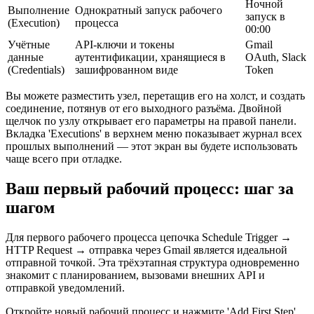
Ночной
Выполнение
Однократный запуск рабочего
запуск в
(Execution)
процесса
00:00
Учётные
API-ключи и токены
Gmail
данные
аутентификации, хранящиеся в
OAuth, Slack
(Credentials)
зашифрованном виде
Token
Вы можете разместить узел, перетащив его на холст, и создать
соединение, потянув от его выходного разъёма. Двойной
щелчок по узлу открывает его параметры на правой панели.
Вкладка 'Executions' в верхнем меню показывает журнал всех
прошлых выполнений — этот экран вы будете использовать
чаще всего при отладке.
Ваш первый рабочий процесс: шаг за
шагом
Для первого рабочего процесса цепочка Schedule Trigger →
HTTP Request → отправка через Gmail является идеальной
отправной точкой. Эта трёхэтапная структура одновременно
знакомит с планированием, вызовами внешних API и
отправкой уведомлений.
Откройте новый рабочий процесс и нажмите 'Add First Step',