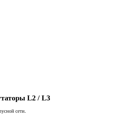
таторы L2 / L3
пусной сети.