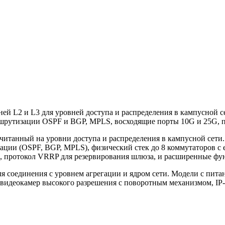
й L2 и L3 для уровней доступа и распределения в кампусной сет
шрутизации OSPF и BGP, MPLS, восходящие порты 10G и 25G, п
считанный на уровни доступа и распределения в кампусной сети
и (OSPF, BGP, MPLS), физический стек до 8 коммутаторов с ед
и, протокол VRRP для резервирования шлюза, и расширенные фу
соединения с уровнем агрегации и ядром сети. Модели с питани
IP-видеокамер высокого разрешения с поворотным механизмом, IP