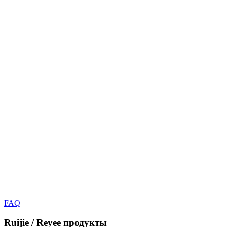
FAQ
Ruijie / Reyee
продукты