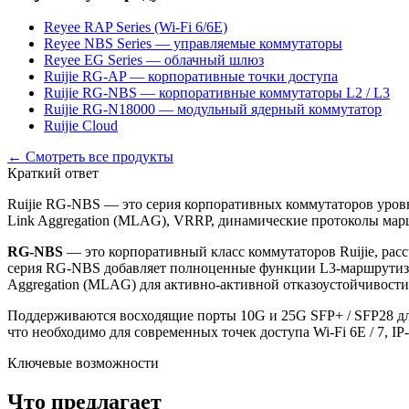
Reyee RAP Series (Wi-Fi 6/6E)
Reyee NBS Series — управляемые коммутаторы
Reyee EG Series — облачный шлюз
Ruijie RG-AP — корпоративные точки доступа
Ruijie RG-NBS — корпоративные коммутаторы L2 / L3
Ruijie RG-N18000 — модульный ядерный коммутатор
Ruijie Cloud
← Смотреть все продукты
Краткий ответ
Ruijie RG-NBS — это серия корпоративных коммутаторов уровне
Link Aggregation (MLAG), VRRP, динамические протоколы мар
RG-NBS
— это корпоративный класс коммутаторов Ruijie, рас
серия RG-NBS добавляет полноценные функции L3-маршрутизаци
Aggregation (MLAG) для активно-активной отказоустойчивост
Поддерживаются восходящие порты 10G и 25G SFP+ / SFP28 для 
что необходимо для современных точек доступа Wi-Fi 6E / 7, 
Ключевые возможности
Что предлагает