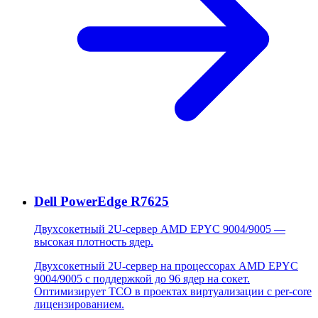
Dell PowerEdge R7625
Двухсокетный 2U-сервер AMD EPYC 9004/9005 —
высокая плотность ядер.
Двухсокетный 2U-сервер на процессорах AMD EPYC
9004/9005 с поддержкой до 96 ядер на сокет.
Оптимизирует TCO в проектах виртуализации с per-core
лицензированием.