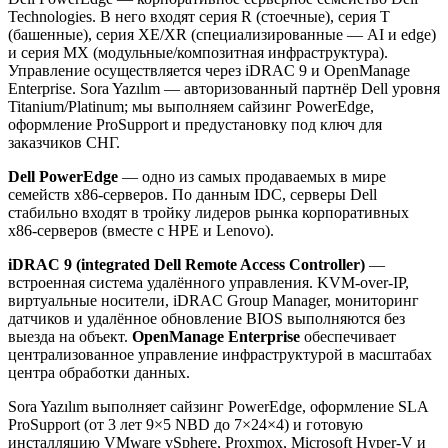
Technologies. В него входят серия R (стоечные), серия T
(башенные), серия XE/XR (специализированные — AI и edge)
и серия MX (модульные/композитная инфраструктура).
Управление осуществляется через iDRAC 9 и OpenManage
Enterprise. Sora Yazılım — авторизованный партнёр Dell уровня
Titanium/Platinum; мы выполняем сайзинг PowerEdge,
оформление ProSupport и предустановку под ключ для
заказчиков СНГ.
Dell PowerEdge
— одно из самых продаваемых в мире
семейств x86-серверов. По данным IDC, серверы Dell
стабильно входят в тройку лидеров рынка корпоративных
x86-серверов (вместе с HPE и Lenovo).
iDRAC 9 (integrated Dell Remote Access Controller)
—
встроенная система удалённого управления. KVM-over-IP,
виртуальные носители, iDRAC Group Manager, мониторинг
датчиков и удалённое обновление BIOS выполняются без
выезда на объект.
OpenManage Enterprise
обеспечивает
централизованное управление инфраструктурой в масштабах
центра обработки данных.
Sora Yazılım выполняет сайзинг PowerEdge, оформление SLA
ProSupport (от 3 лет 9×5 NBD до 7×24×4) и готовую
инсталляцию VMware vSphere, Proxmox, Microsoft Hyper-V и