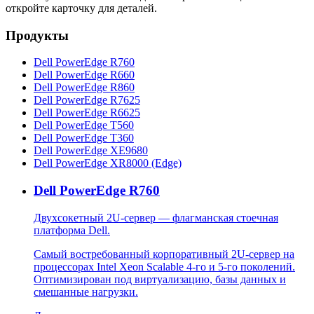
откройте карточку для деталей.
Продукты
Dell PowerEdge R760
Dell PowerEdge R660
Dell PowerEdge R860
Dell PowerEdge R7625
Dell PowerEdge R6625
Dell PowerEdge T560
Dell PowerEdge T360
Dell PowerEdge XE9680
Dell PowerEdge XR8000 (Edge)
Dell PowerEdge R760
Двухсокетный 2U-сервер — флагманская стоечная
платформа Dell.
Самый востребованный корпоративный 2U-сервер на
процессорах Intel Xeon Scalable 4-го и 5-го поколений.
Оптимизирован под виртуализацию, базы данных и
смешанные нагрузки.