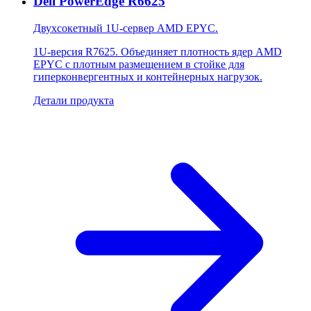
Dell PowerEdge R6625
Двухсокетный 1U-сервер AMD EPYC.
1U-версия R7625. Объединяет плотность ядер AMD
EPYC с плотным размещением в стойке для
гиперконвергентных и контейнерных нагрузок.
Детали продукта