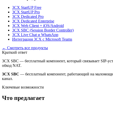
3CX StartUP Free
3CX StartUP Pro
3CX Dedicated Pro
3CX Dedicated Enterprise
3CX Web Client + iOS/Android
3CX SBC (Session Border Controller)
3CX Live Chat и WhatsApp
Интеграция 3CX с Microsoft Teams
← Смотреть все продукты
Краткий ответ
3CX SBC — бесплатный компонент, который связывает SIP-ус
обход NAT.
3CX SBC
— бесплатный компонент, работающий на маломощном
канал.
Ключевые возможности
Что предлагает