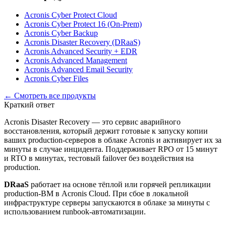
Acronis Cyber Protect Cloud
Acronis Cyber Protect 16 (On-Prem)
Acronis Cyber Backup
Acronis Disaster Recovery (DRaaS)
Acronis Advanced Security + EDR
Acronis Advanced Management
Acronis Advanced Email Security
Acronis Cyber Files
← Смотреть все продукты
Краткий ответ
Acronis Disaster Recovery — это сервис аварийного
восстановления, который держит готовые к запуску копии
ваших production-серверов в облаке Acronis и активирует их за
минуты в случае инцидента. Поддерживает RPO от 15 минут
и RTO в минутах, тестовый failover без воздействия на
production.
DRaaS
работает на основе тёплой или горячей репликации
production-ВМ в Acronis Cloud. При сбое в локальной
инфраструктуре серверы запускаются в облаке за минуты с
использованием runbook-автоматизации.