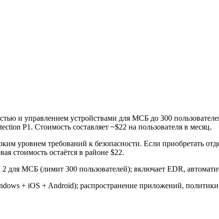
остью и управлением устройствами для МСБ до 300 пользователей.
rotection P1. Стоимость составляет ~$22 на пользователя в месяц.
м уровнем требований к безопасности. Если приобретать отдельно 
вая стоимость остаётся в районе $22.
n 2 для МСБ (лимит 300 пользователей); включает EDR, автоматич
ows + iOS + Android); распространение приложений, политики с