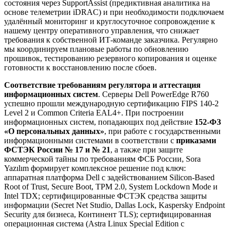
состояния через SupportAssist (предиктивная аналитика на
основе телеметрии iDRAC) и при необходимости подключаем
удалённый мониторинг и круглосуточное сопровождение к
нашему центру оперативного управления, что снижает
требования к собственной ИТ-команде заказчика. Регулярно
мы координируем плановые работы по обновлению
прошивок, тестированию резервного копирования и оценке
готовности к восстановлению после сбоев.
Соответствие требованиям регулятора и аттестация
информационных систем
. Серверы Dell PowerEdge R760
успешно прошли международную сертификацию FIPS 140-2
Level 2 и Common Criteria EAL4+. При построении
информационных систем, попадающих под действие
152-ФЗ
«О персональных данных»
, при работе с государственными
информационными системами в соответствии с
приказами
ФСТЭК России № 17 и № 21
, а также при защите
коммерческой тайны по требованиям ФСБ России, Sora
Yazılım формирует комплексное решение под ключ:
аппаратная платформа Dell с задействованием Silicon-Based
Root of Trust, Secure Boot, TPM 2.0, System Lockdown Mode и
Intel TDX; сертифицированные ФСТЭК средства защиты
информации (Secret Net Studio, Dallas Lock, Kaspersky Endpoint
Security для бизнеса, Континент TLS); сертифицированная
операционная система (Astra Linux Special Edition с