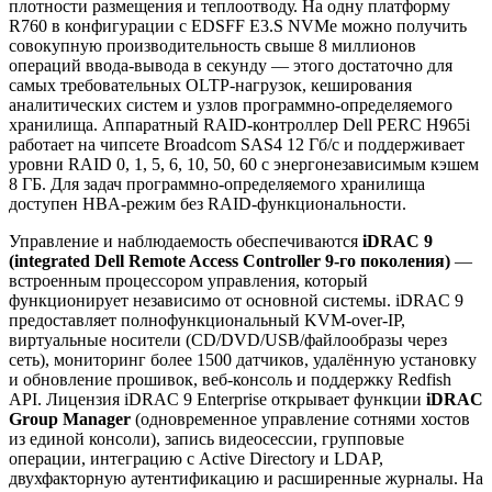
плотности размещения и теплоотводу. На одну платформу
R760 в конфигурации с EDSFF E3.S NVMe можно получить
совокупную производительность свыше 8 миллионов
операций ввода-вывода в секунду — этого достаточно для
самых требовательных OLTP-нагрузок, кеширования
аналитических систем и узлов программно-определяемого
хранилища. Аппаратный RAID-контроллер Dell PERC H965i
работает на чипсете Broadcom SAS4 12 Гб/с и поддерживает
уровни RAID 0, 1, 5, 6, 10, 50, 60 с энергонезависимым кэшем
8 ГБ. Для задач программно-определяемого хранилища
доступен HBA-режим без RAID-функциональности.
Управление и наблюдаемость обеспечиваются
iDRAC 9
(integrated Dell Remote Access Controller 9-го поколения)
—
встроенным процессором управления, который
функционирует независимо от основной системы. iDRAC 9
предоставляет полнофункциональный KVM-over-IP,
виртуальные носители (CD/DVD/USB/файлообразы через
сеть), мониторинг более 1500 датчиков, удалённую установку
и обновление прошивок, веб-консоль и поддержку Redfish
API. Лицензия iDRAC 9 Enterprise открывает функции
iDRAC
Group Manager
(одновременное управление сотнями хостов
из единой консоли), запись видеосессии, групповые
операции, интеграцию с Active Directory и LDAP,
двухфакторную аутентификацию и расширенные журналы. На