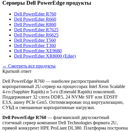
Серверы Dell PowerEdge
продукты
Dell PowerEdge R760
Dell PowerEdge R660
Dell PowerEdge R860
Dell PowerEdge R7625
Dell PowerEdge R6625
Dell PowerEdge T560
Dell PowerEdge T360
Dell PowerEdge XE9680
Dell PowerEdge XR8000 (Edge)
← Смотреть все продукты
Краткий ответ
Dell PowerEdge R760 — наиболее распространённый
корпоративный 2U-сервер на процессорах Intel Xeon Scalable
4-го (Sapphire Rapids) и 5-го (Emerald Rapids) поколений.
Поддерживает 32 слота DDR5, 24 NVMe SFF или EDSFF
E3.S, шину PCIe Gen5. Оптимизирован под виртуализацию,
СУБД и смешанные корпоративные нагрузки.
Dell PowerEdge R760
— флагманский двухсокетный
стоечный сервер компании Dell Technologies формата 2U,
прямой конкурент HPE ProLiant DL380. Платформа построена