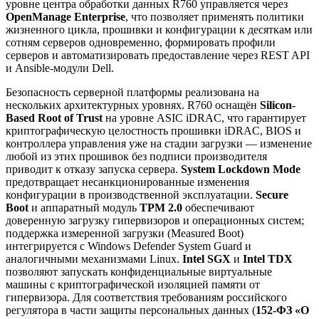
уровне центра обработки данных R760 управляется через
OpenManage Enterprise
, что позволяет применять политики
жизненного цикла, прошивки и конфигурации к десяткам или
сотням серверов одновременно, формировать профили
серверов и автоматизировать предоставление через REST API
и Ansible-модули Dell.
Безопасность серверной платформы реализована на
нескольких архитектурных уровнях. R760 оснащён
Silicon-
Based Root of Trust
на уровне ASIC iDRAC, что гарантирует
криптографическую целостность прошивки iDRAC, BIOS и
контроллера управления уже на стадии загрузки — изменение
любой из этих прошивок без подписи производителя
приводит к отказу запуска сервера.
System Lockdown Mode
предотвращает несанкционированные изменения
конфигурации в производственной эксплуатации.
Secure
Boot
и аппаратный модуль
TPM 2.0
обеспечивают
доверенную загрузку гипервизоров и операционных систем;
поддержка измеренной загрузки (Measured Boot)
интегрируется с Windows Defender System Guard и
аналогичными механизмами Linux.
Intel SGX
и
Intel TDX
позволяют запускать конфиденциальные виртуальные
машины с криптографической изоляцией памяти от
гипервизора. Для соответствия требованиям российского
регулятора в части защиты персональных данных (
152-ФЗ «О