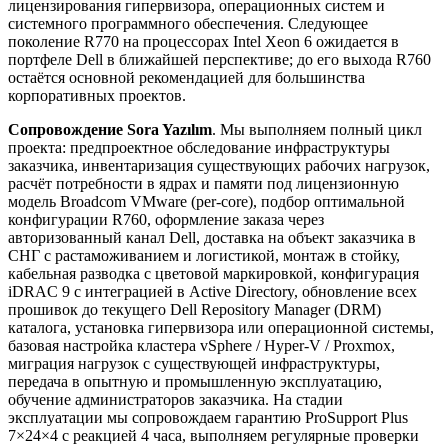
лицензирования гипервизора, операционных систем и
системного программного обеспечения. Следующее
поколение R770 на процессорах Intel Xeon 6 ожидается в
портфеле Dell в ближайшей перспективе; до его выхода R760
остаётся основной рекомендацией для большинства
корпоративных проектов.
Сопровождение Sora Yazılım
. Мы выполняем полный цикл
проекта: предпроектное обследование инфраструктуры
заказчика, инвентаризация существующих рабочих нагрузок,
расчёт потребности в ядрах и памяти под лицензионную
модель Broadcom VMware (per-core), подбор оптимальной
конфигурации R760, оформление заказа через
авторизованный канал Dell, доставка на объект заказчика в
СНГ с растаможиванием и логистикой, монтаж в стойку,
кабельная разводка с цветовой маркировкой, конфигурация
iDRAC 9 с интеграцией в Active Directory, обновление всех
прошивок до текущего Dell Repository Manager (DRM)
каталога, установка гипервизора или операционной системы,
базовая настройка кластера vSphere / Hyper-V / Proxmox,
миграция нагрузок с существующей инфраструктуры,
передача в опытную и промышленную эксплуатацию,
обучение администраторов заказчика. На стадии
эксплуатации мы сопровождаем гарантию ProSupport Plus
7×24×4 с реакцией 4 часа, выполняем регулярные проверки