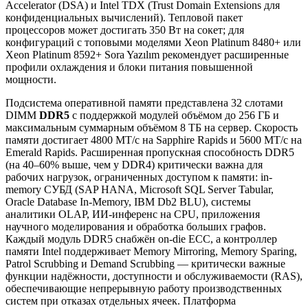
Accelerator (DSA) и Intel TDX (Trust Domain Extensions для
конфиденциальных вычислений). Тепловой пакет
процессоров может достигать 350 Вт на сокет; для
конфигураций с топовыми моделями Xeon Platinum 8480+ или
Xeon Platinum 8592+ Sora Yazılım рекомендует расширенные
профили охлаждения и блоки питания повышенной
мощности.
Подсистема оперативной памяти представлена 32 слотами
DIMM
DDR5
с поддержкой модулей объёмом до 256 ГБ и
максимальным суммарным объёмом 8 ТБ на сервер. Скорость
памяти достигает 4800 МТ/с на Sapphire Rapids и 5600 МТ/с на
Emerald Rapids. Расширенная пропускная способность DDR5
(на 40–60% выше, чем у DDR4) критически важна для
рабочих нагрузок, ограниченных доступом к памяти: in-
memory СУБД (SAP HANA, Microsoft SQL Server Tabular,
Oracle Database In-Memory, IBM Db2 BLU), системы
аналитики OLAP, ИИ-инференс на CPU, приложения
научного моделирования и обработка больших графов.
Каждый модуль DDR5 снабжён on-die ECC, а контроллер
памяти Intel поддерживает Memory Mirroring, Memory Sparing,
Patrol Scrubbing и Demand Scrubbing — критически важные
функции надёжности, доступности и обслуживаемости (RAS),
обеспечивающие непрерывную работу производственных
систем при отказах отдельных ячеек. Платформа