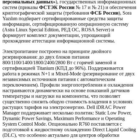
персональных данных»
), государственных информационных
систем (приказы
ФСТЭК России
№ 17 и № 21) и обеспечения
криптографической защиты (требования
ФСБ России
), Sora
Yazılım подбирает сертифицированные средства защиты
информации, сертифицированную операционную систему
(Astra Linux Special Edition, РЕД ОС, ROSA Server) и
формирует комплект документации, упрощающий
прохождение аттестации информационной системы.
Электропитание построено на принципе двойного
резервирования: до двух блоков питания
800/1100/1400/1800/2400/2800 Вт с горячей заменой и
сертификацией Titanium (КПД до 96%). Поддерживается
работа в режимах N+1 и Mixed-Mode (резервирование от двух
независимых источников питания с автоматическим
переключением). Профили энергопотребления и охлаждения
настраиваются динамически на основе показаний датчиков
температуры и нагрузки на компоненты, что позволяет
существенно снизить общую стоимость владения в условиях
растущих тарифов на электроэнергию. Dell iDRAC Power
Manager поддерживает несколько политик: Static Low Power,
Dynamic Power Savings, Maximum Performance и Operating
System Control Mode. Опционально R760 поставляется с
подготовкой к жидкостному охлаждению Direct Liquid Cooling
(DLC), что особенно актуально для центров обработки