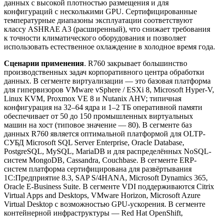
данных с высокой плотностью размещения и для
конфигураций с несколькими GPU. Сертифицированные
температурные диапазоны эксплуатации соответствуют
классу ASHRAE A3 (расширенный), что снижает требования
к точности климатического оборудования и позволяет
использовать естественное охлаждение в холодное время года.
Сценарии применения
. R760 закрывает большинство
производственных задач корпоративного центра обработки
данных. В сегменте виртуализации — это базовая платформа
для гипервизоров VMware vSphere / ESXi 8, Microsoft Hyper-V,
Linux KVM, Proxmox VE 8 и Nutanix AHV; типичная
конфигурация на 32–64 ядра и 1–2 ТБ оперативной памяти
обеспечивает от 50 до 150 промышленных виртуальных
машин на хост (типовое значение — 80). В сегменте баз
данных R760 является оптимальной платформой для OLTP-
СУБД Microsoft SQL Server Enterprise, Oracle Database,
PostgreSQL, MySQL, MariaDB и для распределённых NoSQL-
систем MongoDB, Cassandra, Couchbase. В сегменте ERP-
систем платформа сертифицирована для развёртывания
1С:Предприятие 8.3, SAP S/4HANA, Microsoft Dynamics 365,
Oracle E-Business Suite. В сегменте VDI поддерживаются Citrix
Virtual Apps and Desktops, VMware Horizon, Microsoft Azure
Virtual Desktop с возможностью GPU-ускорения. В сегменте
контейнерной инфраструктуры — Red Hat OpenShift,