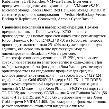
Kubernetes, SUSE Rancher, VMware Tanzu. В сегменте
программно-определяемого хранилища — VMware vSAN,
Microsoft Storage Spaces Direct, Red Hat Ceph Storage, MinIO. В
сегменте резервного копирования — Veritas NetBackup, Veeam
Backup & Replication, Commvault, Acronis Cyber Backup.
Сравнение поколений и выбор конфигурации
. Прямой
предшественник — Dell PowerEdge R750 — снят с
производства; для новых проектов однозначно рекомендуется
R760. Переход с R740 / R740xd / R750 на R760 даёт прирост
производительности около 25–40% на ту же лицензионную
единицу, что особенно ценно при текущей модели
лицензирования Broadcom VMware per-core.
Энергоэффективность улучшена на 15–25%, что снижает
совокупные затраты на электроэнергию и охлаждение. При
выборе конкретной конфигурации Sora Yazılım рекомендует
ориентироваться на следующие профили: для средней
корпоративной виртуализации — два Xeon Gold 6442Y (24
ядра) или Xeon Gold 6526Y (16 ядер) с 512 ГБ – 1 ТБ DDR5;
для высоконагруженной виртуализации с минимизацией
лицензий VMware — два Xeon Platinum 8462Y+ (32 ядра) с 2
ТБ DDR5; для in-memory СУБД — два Xeon Platinum 8480+ (56
ядер) с 4 ТБ DDR5; для VDI с GPU-ускорением — два Xeon
Gold с тремя NVIDIA L40S. Для каждого профиля мы готовим
расчёт совокупной стоимости владения с учётом