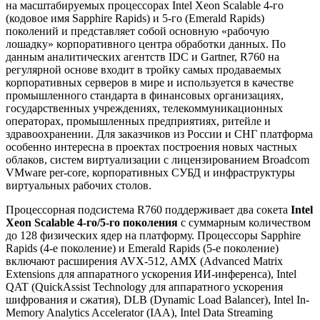
на масштабируемых процессорах Intel Xeon Scalable 4-го
(кодовое имя Sapphire Rapids) и 5-го (Emerald Rapids)
поколений и представляет собой основную «рабочую
лошадку» корпоративного центра обработки данных. По
данным аналитических агентств IDC и Gartner, R760 на
регулярной основе входит в тройку самых продаваемых
корпоративных серверов в мире и используется в качестве
промышленного стандарта в финансовых организациях,
государственных учреждениях, телекоммуникационных
операторах, промышленных предприятиях, ритейле и
здравоохранении. Для заказчиков из России и СНГ платформа
особенно интересна в проектах построения новых частных
облаков, систем виртуализации с лицензированием Broadcom
VMware per-core, корпоративных СУБД и инфраструктуры
виртуальных рабочих столов.
Процессорная подсистема R760 поддерживает два сокета
Intel
Xeon Scalable 4-го/5-го поколения
с суммарным количеством
до 128 физических ядер на платформу. Процессоры Sapphire
Rapids (4-е поколение) и Emerald Rapids (5-е поколение)
включают расширения AVX-512, AMX (Advanced Matrix
Extensions для аппаратного ускорения ИИ-инференса), Intel
QAT (QuickAssist Technology для аппаратного ускорения
шифрования и сжатия), DLB (Dynamic Load Balancer), Intel In-
Memory Analytics Accelerator (IAA), Intel Data Streaming