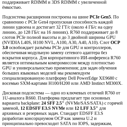
поддерживает RDIMM и 3DS RDIMM с увеличенной
ёмкостью.
Подсистема расширения построена на шине
PCIe Gen5
. По
сравнению с PCIe Gen4 пропускная способность каждой
линии удвоена и достигает 32 ГТ/с (около 4 ГБ/с на одну
линию, до 128 ГБ/с на 16 линиях). R760 поддерживает до 8
слотов PCIe полной высоты и до 3 двойной ширины GPU
(NVIDIA L40S, H100 NVL, A100, A30, A40, A10). Слот
OCP
3.0
освобождает разъёмы PCIe для GPU и контроллеров,
обеспечивая модульную замену сетевого адаптера без
вскрытия корпуса. Для корпоративного ИИ-инференса R760
является оптимальным компромиссом между плотностью
GPU и универсальностью применения; для задач обучения
больших языковых моделей мы рекомендуем
специализированную платформу Dell PowerEdge XE9680 с
восемью SXM-картами H100/H200 или AMD Instinct MI300X.
Дисковая подсистема — одно из ключевых отличий R760 от
1U-аналога R660. Платформа предлагает три основных
варианта backplane:
24 SFF 2.5"
(NVMe/SAS/SATA) с горячей
заменой,
12 EDSFF E3.S NVMe
или
12 LFF 3.5"
для
архивных и резервных задач. Стандарт EDSFF E3.S
разработан консорциумом OCP как замена U.2 и
принципиально превосходит SATA по IOPS, задержкам,