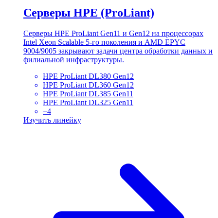
Серверы HPE (ProLiant)
Серверы HPE ProLiant Gen11 и Gen12 на процессорах
Intel Xeon Scalable 5-го поколения и AMD EPYC
9004/9005 закрывают задачи центра обработки данных и
филиальной инфраструктуры.
HPE ProLiant DL380 Gen12
HPE ProLiant DL360 Gen12
HPE ProLiant DL385 Gen11
HPE ProLiant DL325 Gen11
+
4
Изучить линейку