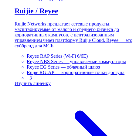
Ruijie / Reyee
Ruijie Networks предлагает сетевые продукты,
масштабируемые от малого и среднего бизнеса до
корпоративных кампусов, с централизованным
управлением через платформу Ruijie Cloud. Reyee — это
суббренд для МСБ.
Reyee RAP Series (Wi-Fi 6/6E)
Reyee NBS Series — управляемые коммутаторы
Reyee EG Series — облачный шлюз
Ruijie RG-AP — корпоративные точки доступа
+
3
Изучить линейку