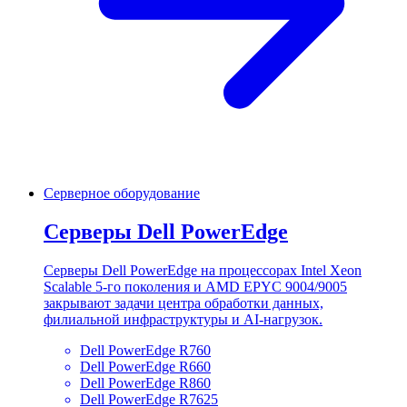
Серверное оборудование
Серверы Dell PowerEdge
Серверы Dell PowerEdge на процессорах Intel Xeon
Scalable 5-го поколения и AMD EPYC 9004/9005
закрывают задачи центра обработки данных,
филиальной инфраструктуры и AI-нагрузок.
Dell PowerEdge R760
Dell PowerEdge R660
Dell PowerEdge R860
Dell PowerEdge R7625