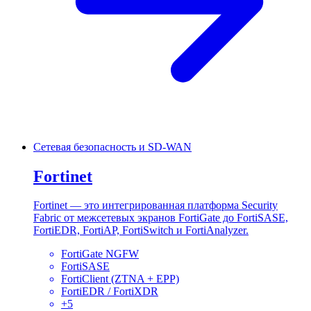
Сетевая безопасность и SD-WAN
Fortinet
Fortinet — это интегрированная платформа Security
Fabric от межсетевых экранов FortiGate до FortiSASE,
FortiEDR, FortiAP, FortiSwitch и FortiAnalyzer.
FortiGate NGFW
FortiSASE
FortiClient (ZTNA + EPP)
FortiEDR / FortiXDR
+
5