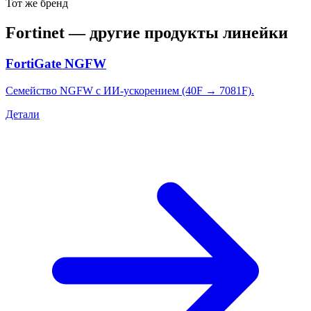
Тот же бренд
Fortinet
— другие продукты линейки
FortiGate NGFW
Семейство NGFW с ИИ-ускорением (40F → 7081F).
Детали