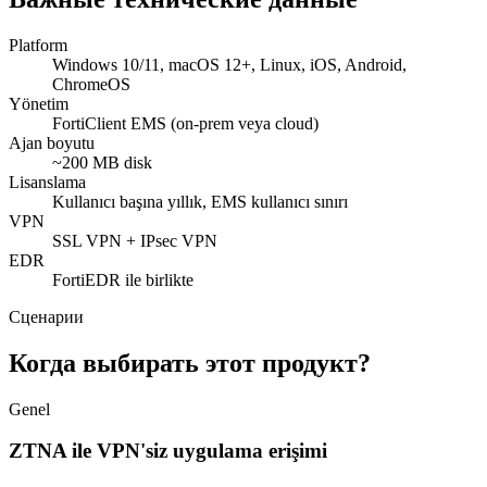
Platform
Windows 10/11, macOS 12+, Linux, iOS, Android,
ChromeOS
Yönetim
FortiClient EMS (on-prem veya cloud)
Ajan boyutu
~200 MB disk
Lisanslama
Kullanıcı başına yıllık, EMS kullanıcı sınırı
VPN
SSL VPN + IPsec VPN
EDR
FortiEDR ile birlikte
Сценарии
Когда выбирать этот продукт?
Genel
ZTNA ile VPN'siz uygulama erişimi