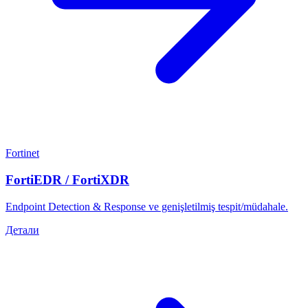
Fortinet
FortiEDR / FortiXDR
Endpoint Detection & Response ve genişletilmiş tespit/müdahale.
Детали