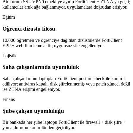
Bir kurum SSL VPN'i emekliye ayırıp FortiClient + ZTNA'ya geçti;
kullanıcılar artık ağa bağlanmıyor, uygulamalara doğrudan erişiyor.
Eğitim
Öğrenci dizüstü filosu
10.000 öğretmen ve öğrenciye dağıtılan dizüstülerde FortiClient
EPP + web filtreleme aktif; uygunsuz site engelleniyor.
Lojistik
Saha çalışanlarında uyumluluk
Saha çalışanlarının laptopları FortiClient posture check ile kontrol
ediliyor; antivirus kapalı, disk şifrelenmemiş veya patch güncel değil
ise ZTNA erişimi engelleniyor.
Finans
Şube çalışan uyumluluğu
Bir bankada her şube laptopu FortiClient ile firewall + disk şifre +
yama durumu kontrolünden geçiriliyor.