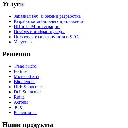
Услуги
Заказная веб- и бэкенд-разработка
Разработка мобильных приложений
ИИ и LLM-интеграции
DevOps и инфраструктура
Цифровая трансформация и SEO
Услуги →
Решения
Trend Micro
Fortinet
Microsoft 365
Bitdefender
HPE Sunucular
Dell Sunucular
Ruijie
Acronis
3CX
Решения →
Наши продукты