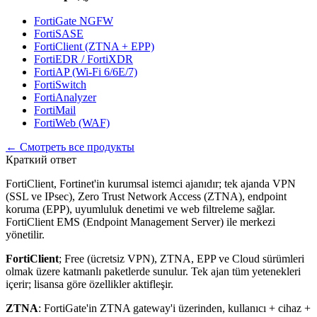
FortiGate NGFW
FortiSASE
FortiClient (ZTNA + EPP)
FortiEDR / FortiXDR
FortiAP (Wi-Fi 6/6E/7)
FortiSwitch
FortiAnalyzer
FortiMail
FortiWeb (WAF)
← Смотреть все продукты
Краткий ответ
FortiClient, Fortinet'in kurumsal istemci ajanıdır; tek ajanda VPN
(SSL ve IPsec), Zero Trust Network Access (ZTNA), endpoint
koruma (EPP), uyumluluk denetimi ve web filtreleme sağlar.
FortiClient EMS (Endpoint Management Server) ile merkezi
yönetilir.
FortiClient
; Free (ücretsiz VPN), ZTNA, EPP ve Cloud sürümleri
olmak üzere katmanlı paketlerde sunulur. Tek ajan tüm yetenekleri
içerir; lisansa göre özellikler aktifleşir.
ZTNA
: FortiGate'in ZTNA gateway'i üzerinden, kullanıcı + cihaz +