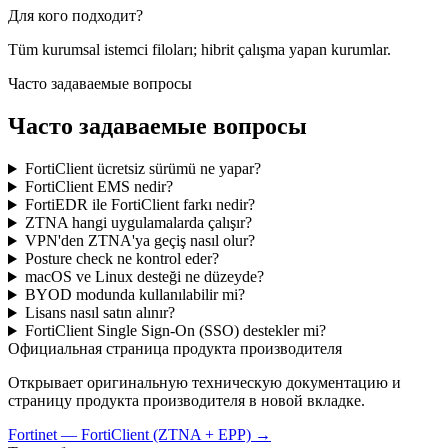
Для кого подходит?
Tüm kurumsal istemci filoları; hibrit çalışma yapan kurumlar.
Часто задаваемые вопросы
Часто задаваемые вопросы
FortiClient ücretsiz sürümü ne yapar?
FortiClient EMS nedir?
FortiEDR ile FortiClient farkı nedir?
ZTNA hangi uygulamalarda çalışır?
VPN'den ZTNA'ya geçiş nasıl olur?
Posture check ne kontrol eder?
macOS ve Linux desteği ne düzeyde?
BYOD modunda kullanılabilir mi?
Lisans nasıl satın alınır?
FortiClient Single Sign-On (SSO) destekler mi?
Официальная страница продукта производителя
Открывает оригинальную техническую документацию и
страницу продукта производителя в новой вкладке.
Fortinet
—
FortiClient (ZTNA + EPP)
→