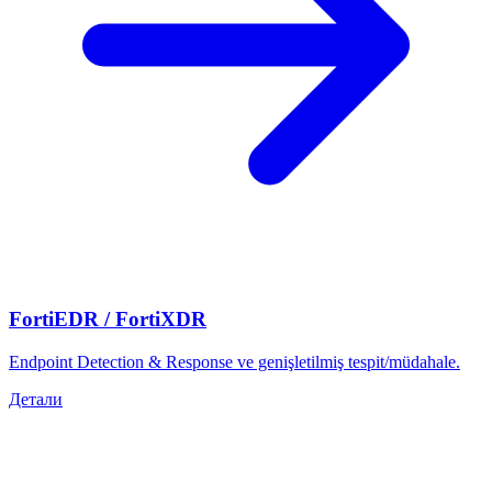
FortiEDR / FortiXDR
Endpoint Detection & Response ve genişletilmiş tespit/müdahale.
Детали