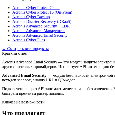
Acronis Cyber Protect Cloud
Acronis Cyber Protect 16 (On-Prem)
Acronis Cyber Backup
Acronis Disaster Recovery (DRaaS)
Acronis Advanced Security + EDR
Acronis Advanced Management
Acronis Advanced Email Security
Acronis Cyber Files
← Смотреть все продукты
Краткий ответ
Acronis Advanced Email Security — это модуль защиты электрон
других почтовых провайдеров. Использует API-интеграцию бе
Advanced Email Security
— модуль безопасности электронной по
next-gen sandbox, анализ URL и QR-кодов.
Подключение через API занимает менее часа — без изменения
быстрым временем развёртывания.
Ключевые возможности
Что предлагает