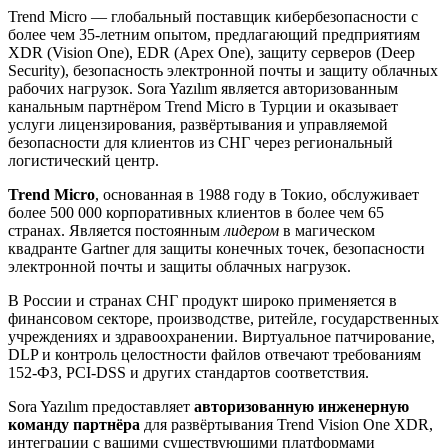
Trend Micro — глобальный поставщик кибербезопасности с
более чем 35-летним опытом, предлагающий предприятиям
XDR (Vision One), EDR (Apex One), защиту серверов (Deep
Security), безопасность электронной почты и защиту облачных
рабочих нагрузок. Sora Yazılım является авторизованным
канальным партнёром Trend Micro в Турции и оказывает
услуги лицензирования, развёртывания и управляемой
безопасности для клиентов из СНГ через региональный
логистический центр.
Trend Micro
, основанная в 1988 году в Токио, обслуживает
более 500 000 корпоративных клиентов в более чем 65
странах. Является постоянным
лидером
в магическом
квадранте Gartner для защиты конечных точек, безопасности
электронной почты и защиты облачных нагрузок.
В России и странах СНГ продукт широко применяется в
финансовом секторе, производстве, ритейле, государственных
учреждениях и здравоохранении. Виртуальное патчирование,
DLP и контроль целостности файлов отвечают требованиям
152-ФЗ, PCI-DSS и других стандартов соответствия.
Sora Yazılım предоставляет
авторизованную инженерную
команду партнёра
для развёртывания Trend Vision One XDR,
интеграции с вашими существующими платформами