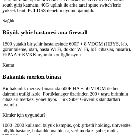
south giriş katmanı. 40G uplink ile arka taraf spine switch'lerle
yüksek bant. PCI-DSS denetim uyumu garantili.
Sağlık
Büyük şehir hastanesi ana firewall
1500 yataklı bir şehir hastanesinde 600F + 8 VDOM (HBYS, lab,
görüntüleme, idari, hasta Wi-Fi, doktor Wi-Fi, IoT cihazlar, misafir).
HIPAA + KVKK uyumlu konfigürasyon.
Kamu
Bakanlık merkez binası
Bir bakanlık merkez binasında 600F HA + 50 VDOM ile her
dairenin trafiği izole. FortiManager üzerinden 200+ taşra biriminin
cihazları merkezi yönetiliyor. Türk Siber Güvenlik standartları
uyumlu.
Kimler için uygundur?
1000–2000 kullanıcı büyük kampüs, çok şirketli holding, üniversite,
büyük hastane, bakanlık ana binası, veri merkezi şube; multi-