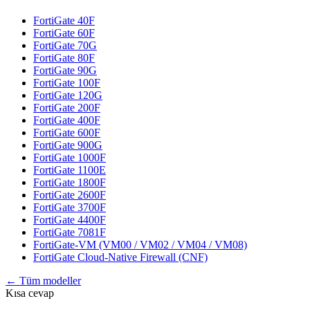
FortiGate 40F
FortiGate 60F
FortiGate 70G
FortiGate 80F
FortiGate 90G
FortiGate 100F
FortiGate 120G
FortiGate 200F
FortiGate 400F
FortiGate 600F
FortiGate 900G
FortiGate 1000F
FortiGate 1100E
FortiGate 1800F
FortiGate 2600F
FortiGate 3700F
FortiGate 4400F
FortiGate 7081F
FortiGate-VM (VM00 / VM02 / VM04 / VM08)
FortiGate Cloud-Native Firewall (CNF)
← Tüm modeller
Kısa cevap