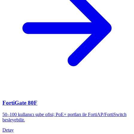
FortiGate 80F
50–100 kullanıcı şube ofisi; PoE+ portları ile FortiAP/FortiSwitch
besleyebilir.
Detay