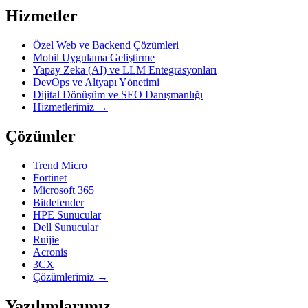
Hizmetler
Özel Web ve Backend Çözümleri
Mobil Uygulama Geliştirme
Yapay Zeka (AI) ve LLM Entegrasyonları
DevOps ve Altyapı Yönetimi
Dijital Dönüşüm ve SEO Danışmanlığı
Hizmetlerimiz →
Çözümler
Trend Micro
Fortinet
Microsoft 365
Bitdefender
HPE Sunucular
Dell Sunucular
Ruijie
Acronis
3CX
Çözümlerimiz →
Yazılımlarımız