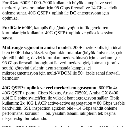
FortiGate 600F, 1000–2000 kullanıcılı büyük kampüs ve veri
merkezi şubesi ortamları için 98 Gbps firewall ve 14 Gbps tehdit
önleme sunar. 40G QSFP+ uplink ile DC entegrasyonu için
optimize.
FortiGate 600F
, kampüs ölçeğinde yoğun trafik gerektiren
kurumlar için kullanılır. 40G QSFP+ uplink ve yüksek session
sayısı.
Mid-range segmentin amiral modeli
: 200F merkez ofis için ideal
iken 600F daha yüksek yoğunluklu ortamlar (büyük üniversite, çok
şirketli holding, devlet kurumları merkez binası) için tasarlanmıştır.
98 Gbps firewall throughput ile veri merkezi giriş katmanı (north-
south) görevini üstlenir; aynı zamanda kampüs içi
mikrosegmentasyon için multi-VDOM ile 50+ izole sanal firewall
barındırır.
40G QSFP+ uplink ve veri merkezi entegrasyonu
: 600F'in 4x
40G QSFP+ portu, Cisco Nexus, Arista 7050X, Aruba CX 8400
gibi DC spine switch'leri ile yüksek bant agregasyon sağlar. Tipik
kullanım: 2x 40G LACP active-active aggregation = 80 Gbps usable
bandwidth. SSL inspection açıkken bile ~14 Gbps tehdit önleme
performansı korunur — bu, yazılım tabanlı rakiplerin tek başına
ulaşamadığı bir rakamdır.