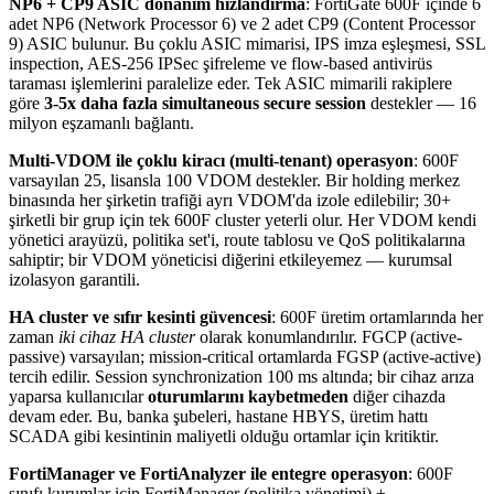
NP6 + CP9 ASIC donanım hızlandırma
: FortiGate 600F içinde 6
adet NP6 (Network Processor 6) ve 2 adet CP9 (Content Processor
9) ASIC bulunur. Bu çoklu ASIC mimarisi, IPS imza eşleşmesi, SSL
inspection, AES-256 IPSec şifreleme ve flow-based antivirüs
taraması işlemlerini paralelize eder. Tek ASIC mimarili rakiplere
göre
3-5x daha fazla simultaneous secure session
destekler — 16
milyon eşzamanlı bağlantı.
Multi-VDOM ile çoklu kiracı (multi-tenant) operasyon
: 600F
varsayılan 25, lisansla 100 VDOM destekler. Bir holding merkez
binasında her şirketin trafiği ayrı VDOM'da izole edilebilir; 30+
şirketli bir grup için tek 600F cluster yeterli olur. Her VDOM kendi
yönetici arayüzü, politika set'i, route tablosu ve QoS politikalarına
sahiptir; bir VDOM yöneticisi diğerini etkileyemez — kurumsal
izolasyon garantili.
HA cluster ve sıfır kesinti güvencesi
: 600F üretim ortamlarında her
zaman
iki cihaz HA cluster
olarak konumlandırılır. FGCP (active-
passive) varsayılan; mission-critical ortamlarda FGSP (active-active)
tercih edilir. Session synchronization 100 ms altında; bir cihaz arıza
yaparsa kullanıcılar
oturumlarını kaybetmeden
diğer cihazda
devam eder. Bu, banka şubeleri, hastane HBYS, üretim hattı
SCADA gibi kesintinin maliyetli olduğu ortamlar için kritiktir.
FortiManager ve FortiAnalyzer ile entegre operasyon
: 600F
sınıfı kurumlar için FortiManager (politika yönetimi) +