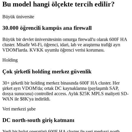
Bu model hangi ölçekte tercih edilir?
Büyük üniversite
30.000 öğrencili kampüs ana firewall
Büyük bir devlet üniversitesinin omurga firewall'u olarak 600F HA
cluster. Misafir Wi-Fi, öğrenci, idari, lab ve araştırma trafiği ayrı
VDOM'larda. KVKK uyumlu öğrenci verisi koruması.
Holding
Çok şirketli holding merkez güvenlik
30+ şirketli bir holding merkez binasında 600F HA cluster. Her
şirket ayrı VDOM'da; ortak DC kaynaklarına (paylaşımlı SAP,
dosya sunucusu) controlled access. Aylık $25K MPLS maliyeti SD-
WAN ile $8K'ya indirildi.
Veri merkezi şube
DC north-south giriş katmanı
Yerli bir bulut operatörü 600F HA cluster ile veri merkezi north-