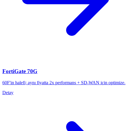
FortiGate 70G
60F'in halefi; aynı fiyatta 2x performans + SD-WAN için optimize.
Detay