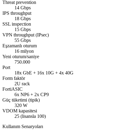
Threat prevention
14 Gbps
IPS throughput
18 Gbps
SSL inspection
15 Gbps
VPN throughput (IPsec)
55 Gbps
Eşzamanlı oturum
16 milyon
Yeni oturum/saniye
750.000
Port
18x GbE + 16x 10G + 4x 40G
Form faktör
2U rack
FortiASIC
6x NP6 + 2x CP9
Güç tüketimi (tipik)
320 W
VDOM kapasitesi
25 (lisansla 100)
Kullanım Senaryoları