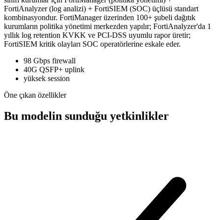
FortiAnalyzer (log analizi) + FortiSIEM (SOC) üçlüsü standart
kombinasyondur. FortiManager üzerinden 100+ şubeli dağıtık
kurumların politika yönetimi merkezden yapılır; FortiAnalyzer'da 1
yıllık log retention KVKK ve PCI-DSS uyumlu rapor üretir;
FortiSIEM kritik olayları SOC operatörlerine eskale eder.
98 Gbps firewall
40G QSFP+ uplink
yüksek session
Öne çıkan özellikler
Bu modelin sunduğu yetkinlikler