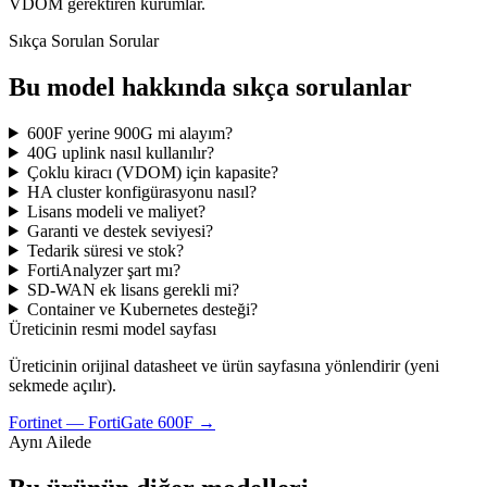
VDOM gerektiren kurumlar.
Sıkça Sorulan Sorular
Bu model hakkında sıkça sorulanlar
600F yerine 900G mi alayım?
40G uplink nasıl kullanılır?
Çoklu kiracı (VDOM) için kapasite?
HA cluster konfigürasyonu nasıl?
Lisans modeli ve maliyet?
Garanti ve destek seviyesi?
Tedarik süresi ve stok?
FortiAnalyzer şart mı?
SD-WAN ek lisans gerekli mi?
Container ve Kubernetes desteği?
Üreticinin resmi model sayfası
Üreticinin orijinal datasheet ve ürün sayfasına yönlendirir (yeni
sekmede açılır).
Fortinet
—
FortiGate 600F
→
Aynı Ailede