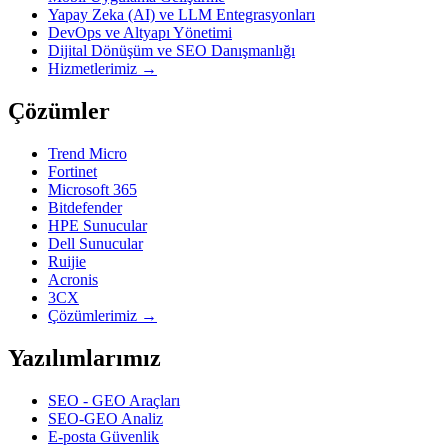
Yapay Zeka (AI) ve LLM Entegrasyonları
DevOps ve Altyapı Yönetimi
Dijital Dönüşüm ve SEO Danışmanlığı
Hizmetlerimiz →
Çözümler
Trend Micro
Fortinet
Microsoft 365
Bitdefender
HPE Sunucular
Dell Sunucular
Ruijie
Acronis
3CX
Çözümlerimiz →
Yazılımlarımız
SEO - GEO Araçları
SEO-GEO Analiz
E-posta Güvenlik