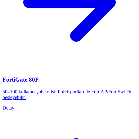
FortiGate 80F
50–100 kullanıcı şube ofisi; PoE+ portları ile FortiAP/FortiSwitch
besleyebilir.
Detay