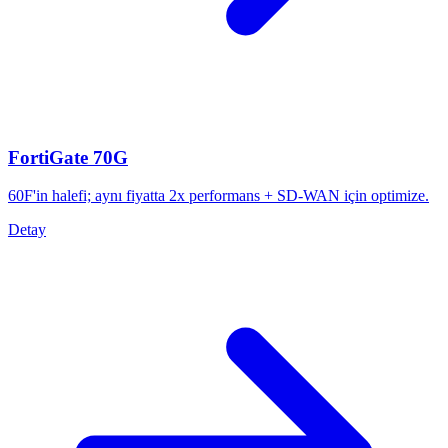
FortiGate 70G
60F'in halefi; aynı fiyatta 2x performans + SD-WAN için optimize.
Detay