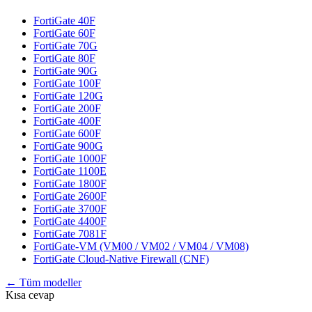
FortiGate 40F
FortiGate 60F
FortiGate 70G
FortiGate 80F
FortiGate 90G
FortiGate 100F
FortiGate 120G
FortiGate 200F
FortiGate 400F
FortiGate 600F
FortiGate 900G
FortiGate 1000F
FortiGate 1100E
FortiGate 1800F
FortiGate 2600F
FortiGate 3700F
FortiGate 4400F
FortiGate 7081F
FortiGate-VM (VM00 / VM02 / VM04 / VM08)
FortiGate Cloud-Native Firewall (CNF)
← Tüm modeller
Kısa cevap