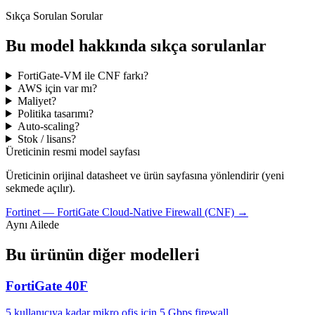
Sıkça Sorulan Sorular
Bu model hakkında sıkça sorulanlar
FortiGate-VM ile CNF farkı?
AWS için var mı?
Maliyet?
Politika tasarımı?
Auto-scaling?
Stok / lisans?
Üreticinin resmi model sayfası
Üreticinin orijinal datasheet ve ürün sayfasına yönlendirir (yeni
sekmede açılır).
Fortinet
—
FortiGate Cloud-Native Firewall (CNF)
→
Aynı Ailede
Bu ürünün diğer modelleri
FortiGate 40F
5 kullanıcıya kadar mikro ofis için 5 Gbps firewall.