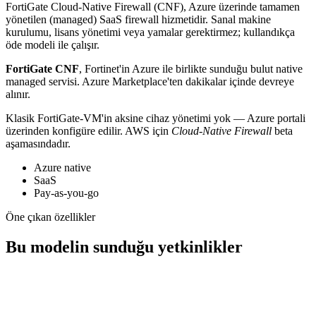
FortiGate Cloud-Native Firewall (CNF), Azure üzerinde tamamen
yönetilen (managed) SaaS firewall hizmetidir. Sanal makine
kurulumu, lisans yönetimi veya yamalar gerektirmez; kullandıkça
öde modeli ile çalışır.
FortiGate CNF
, Fortinet'in Azure ile birlikte sunduğu bulut native
managed servisi. Azure Marketplace'ten dakikalar içinde devreye
alınır.
Klasik FortiGate-VM'in aksine cihaz yönetimi yok — Azure portali
üzerinden konfigüre edilir. AWS için
Cloud-Native Firewall
beta
aşamasındadır.
Azure native
SaaS
Pay-as-you-go
Öne çıkan özellikler
Bu modelin sunduğu yetkinlikler