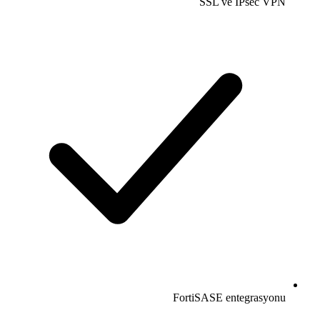
SSL ve IPsec VPN
FortiSASE entegrasyonu