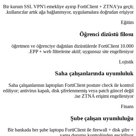
Bir kurum SSL VPN'i emekliye ayırıp FortiClient + ZTNA'ya geçti;
kullanıcılar artık ağa bağlanmıyor, uygulamalara doğrudan erişiyor.
Eğitim
Öğrenci dizüstü filosu
10.000 öğretmen ve öğrenciye dağıtılan dizüstülerde FortiClient
EPP + web filtreleme aktif; uygunsuz site engelleniyor.
Lojistik
Saha çalışanlarında uyumluluk
Saha çalışanlarının laptopları FortiClient posture check ile kontrol
ediliyor; antivirus kapalı, disk şifrelenmemiş veya patch güncel değil
ise ZTNA erişimi engelleniyor.
Finans
Şube çalışan uyumluluğu
Bir bankada her şube laptopu FortiClient ile firewall + disk şifre +
yama durumu kontrolünden geçiriliyor.