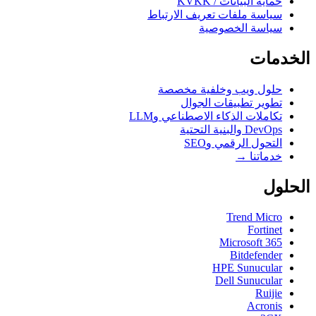
حماية البيانات / KVKK
سياسة ملفات تعريف الارتباط
سياسة الخصوصية
الخدمات
حلول ويب وخلفية مخصصة
تطوير تطبيقات الجوال
تكاملات الذكاء الاصطناعي وLLM
DevOps والبنية التحتية
التحول الرقمي وSEO
خدماتنا →
الحلول
Trend Micro
Fortinet
Microsoft 365
Bitdefender
HPE Sunucular
Dell Sunucular
Ruijie
Acronis