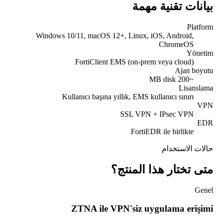
بيانات تقنية مهمة
Platform
Windows 10/11, macOS 12+, Linux, iOS, Android,
ChromeOS
Yönetim
FortiClient EMS (on-prem veya cloud)
Ajan boyutu
~200 MB disk
Lisanslama
Kullanıcı başına yıllık, EMS kullanıcı sınırı
VPN
SSL VPN + IPsec VPN
EDR
FortiEDR ile birlikte
حالات الاستخدام
متى تختار هذا المنتج؟
Genel
ZTNA ile VPN'siz uygulama erişimi