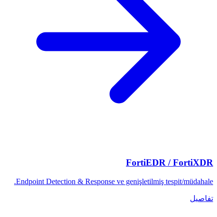
FortiEDR / FortiXDR
Endpoint Detection & Response ve genişletilmiş tespit/müdahale.
تفاصيل