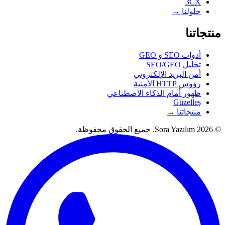
3CX
حلولنا →
منتجاتنا
أدوات SEO و GEO
تحليل SEO/GEO
أمن البريد الإلكتروني
رؤوس HTTP الأمنية
ظهور أمام الذكاء الاصطناعي
Güzelleş
منتجاتنا →
© 2026 Sora Yazılım. جميع الحقوق محفوظة.