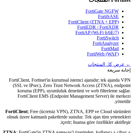
FortiGate NGFW
FortiSASE
FortiClient (ZTNA + EPP)
FortiEDR / FortiXDR
FortiAP (Wi-Fi 6/6E/7)
FortiSwitch
FortiAnalyzer
FortiMail
FortiWeb (WAF)
← عرض كل المنتجات
إجابة سريعة
FortiClient, Fortinet'in kurumsal istemci ajanıdır; tek ajanda VPN
(SSL ve IPsec), Zero Trust Network Access (ZTNA), endpoint
koruma (EPP), uyumluluk denetimi ve web filtreleme sağlar.
FortiClient EMS (Endpoint Management Server) ile merkezi
yönetilir.
FortiClient
; Free (ücretsiz VPN), ZTNA, EPP ve Cloud sürümleri
olmak üzere katmanlı paketlerde sunulur. Tek ajan tüm yetenekleri
içerir; lisansa göre özellikler aktifleşir.
ZTNA
: FortiGate'in ZTNA gateway'i üzerinden, kullanıcı + cihaz +