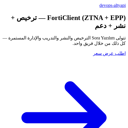
devops-altyapi
FortiClient (ZTNA + EPP)
— ترخيص +
نشر + دعم
تتولى Sora Yazılım الترخيص والنشر والتدريب والإدارة المستمرة —
كل ذلك من خلال فريق واحد.
اطلب عرض سعر