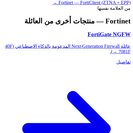
→
Fortinet
—
FortiClient (ZTNA + EPP)
من العلامة نفسها
Fortinet
— منتجات أخرى من العائلة
FortiGate NGFW
عائلة Next-Generation Firewall المدعومة بالذكاء الاصطناعي (40F
→ 7081F).
تفاصيل