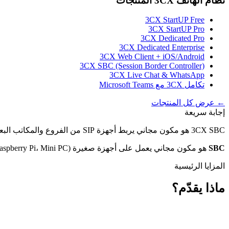
نظام الهاتف 3CX
المنتجات
3CX StartUP Free
3CX StartUP Pro
3CX Dedicated Pro
3CX Dedicated Enterprise
3CX Web Client + iOS/Android
3CX SBC (Session Border Controller)
3CX Live Chat & WhatsApp
تكامل 3CX مع Microsoft Teams
← عرض كل المنتجات
إجابة سريعة
3CX SBC هو مكون مجاني يربط أجهزة SIP من الفروع والمكاتب البعيدة بأمان ومرونة بـ 3CX المركزي، ويحل مشاكل اجتياز NAT. مثالي للمؤسسات متعددة الفروع في الخليج.
SBC
هو مكون مجاني يعمل على أجهزة صغيرة (Raspberry Pi، Mini PC). ينقل حركة SIP من الفرع إلى 3CX المركزي عبر TLS مشفر. مثالي لسلاسل التجزئة والبنوك متعددة الفروع.
المزايا الرئيسية
ماذا يقدّم؟