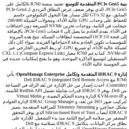
بنية PCIe Gen5 المتقدمة للتوسع
: تعتمد منصة R760 بالكامل على
PCIe Gen5، الذي يوفر ضعف عرض النطاق الترددي لـ PCIe Gen4
السابق، مع 32 GT/s لكل مسار. هذا التحول التكنولوجي حاسم
للحفاظ على وحدات GPU عالية الأداء، ومحولات الشبكة 200/400
جيجابت في الثانية، ووحدات تخزين NVMe السريعة دون اختناقات
في الأداء. يقدم الخادم ما يصل إلى 8 فتحات PCIe Gen5، بالإضافة
إلى فتحة OCP 3.0 المخصصة لبطاقات الشبكة. تتيح هذه المرونة
للمؤسسات تكوين الخادم بدقة لاحتياجاتها الفريدة، سواء كان ذلك
لشبكة عالية الأداء، أو تسريع GPU، أو ربط التخزين الخارجي عبر
NVMe-oF. كما يدعم R760 معيار CXL 1.1 (Compute Express Link)
المستقبلي لتوسيع الذاكرة الموحدة، وهو ما يفتح إمكانيات جديدة في
بنى الحوسبة عالية الأداء.
إدارة iDRAC 9 المتقدمة وتكامل OpenManage Enterprise
: يأتي
R760 مع Dell iDRAC 9 (integrated Dell Remote Access
Controller)، أحدث إصدار من حل الإدارة عن بُعد الرائد في الصناعة
من Dell. يوفر iDRAC 9 قدرات شاملة تشمل Redfish API للأتمتة،
و KVM-over-IP لإدارة وحدة التحكم البعيدة، و Virtual Media
لتركيب صور ISO عن بُعد، و iDRAC Group Manager لإدارة الخوادم
بشكل جماعي، و Telemetry Streaming للمراقبة المتقدمة. يتميز
iDRAC 9 أيضاً بـ Silicon-based Root of Trust الذي يوفر التحقق
المشفر من سلامة البرامج الثابتة منذ بدء التشغيل. للإدارة على
نطاق مركز البيانات، يتكامل iDRAC 9 بسلاسة مع Dell
OpenManage Enterprise، الذي يوفر إدارة موحدة لمئات الخوادم من