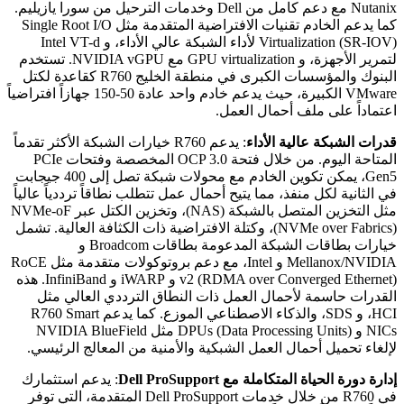
Nutanix مع دعم كامل من Dell وخدمات الترحيل من سورا يازيليم.
كما يدعم الخادم تقنيات الافتراضية المتقدمة مثل Single Root I/O
Virtualization (SR-IOV) لأداء الشبكة عالي الأداء، و Intel VT-d
لتمرير الأجهزة، و GPU virtualization مع NVIDIA vGPU. تستخدم
البنوك والمؤسسات الكبرى في منطقة الخليج R760 كقاعدة لكتل
VMware الكبيرة، حيث يدعم خادم واحد عادة 50-150 جهازاً افتراضياً
اعتماداً على ملف أحمال العمل.
قدرات الشبكة عالية الأداء
: يدعم R760 خيارات الشبكة الأكثر تقدماً
المتاحة اليوم. من خلال فتحة OCP 3.0 المخصصة وفتحات PCIe
Gen5، يمكن تكوين الخادم مع محولات شبكة تصل إلى 400 جيجابت
في الثانية لكل منفذ، مما يتيح أحمال عمل تتطلب نطاقاً ترددياً عالياً
مثل التخزين المتصل بالشبكة (NAS)، وتخزين الكتل عبر NVMe-oF
(NVMe over Fabrics)، وكتلة الافتراضية ذات الكثافة العالية. تشمل
خيارات بطاقات الشبكة المدعومة بطاقات Broadcom و
Mellanox/NVIDIA و Intel، مع دعم بروتوكولات متقدمة مثل RoCE
v2 (RDMA over Converged Ethernet) و iWARP و InfiniBand. هذه
القدرات حاسمة لأحمال العمل ذات النطاق الترددي العالي مثل
HCI، و SDS، والذكاء الاصطناعي الموزع. كما يدعم R760 Smart
NICs و DPUs (Data Processing Units) مثل NVIDIA BlueField
لإلغاء تحميل أحمال العمل الشبكية والأمنية من المعالج الرئيسي.
إدارة دورة الحياة المتكاملة مع Dell ProSupport
: يدعم استثمارك
في R760 من خلال خدمات Dell ProSupport المتقدمة، التي توفر