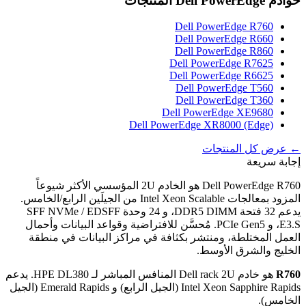
خوادم Dell PowerEdge
المنتجات
Dell PowerEdge R760
Dell PowerEdge R660
Dell PowerEdge R860
Dell PowerEdge R7625
Dell PowerEdge R6625
Dell PowerEdge T560
Dell PowerEdge T360
Dell PowerEdge XE9680
Dell PowerEdge XR8000 (Edge)
← عرض كل المنتجات
إجابة سريعة
Dell PowerEdge R760 هو الخادم 2U المؤسسي الأكثر شيوعاً
المزود بمعالجات Intel Xeon Scalable من الجيلَين الرابع/الخامس.
يدعم 32 فتحة DDR5 DIMM، و 24 وحدة SFF NVMe / EDSFF
E3.S، و PCIe Gen5. مُحسَّن للافتراضية وقواعد البيانات وأحمال
العمل المختلطة، ومنتشر بكثافة في مراكز البيانات في منطقة
الخليج والشرق الأوسط.
R760
هو خادم Dell rack 2U المنافس المباشر لـ HPE DL380. يدعم
Intel Xeon Sapphire Rapids (الجيل الرابع) و Emerald Rapids (الجيل
الخامس).