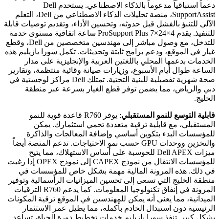
دعماً استباقياً مدعوماً بالذكاء الاصطناعي. يستخدم Dell
SupportAssist، منصة تحليلات الذكاء الاصطناعي من Dell، التعلم
الآلي للتنبؤ بالفشل قبل حدوثه، وتحسين الأداء، وتقديم توصيات قابلة
للتنفيذ. يقدم ProSupport Plus 7×24×4 ساعة اتفاقية مستوى خدمة
للتدخل، مع وصول مباشر إلى مهندسين متخصصين من Dell، وقطع
غيار في الموقع، ودعم برامج ثابتة وتحديثات. تكمل سورا يازيليم هذه
الخدمات بدعمها المحلي باللغتين العربية والإنجليزية على مدار
الساعة طوال أيام الأسبوع، وزيارات صيانة وقائية منتظمة، وتقارير
صحة شهرية تفصيلية للبنية التحتية. تمتلك Dell مراكز لوجستية في
دبي والرياض، مما يضمن توفر قطع الغيار بسرعة عبر منطقة
الخليج.
قابلية التوسع للنمو المستقبلي
: يوفر R760 قاعدة قوية للنمو
المستقبلي، مع قابلية ترقية متعددة تحمي استثمارك. يمكن
للمؤسسات البدء بتكوين أساسي وإضافة المعالجات والذاكرة
والتخزين ووحدات GPU حسب نمو الاحتياجات. تدعم المنصة أيضاً
ميزات Dell APEX للحوسبة على أساس الاستهلاك، مما يتيح
للمؤسسات الانتقال من نموذج CAPEX إلى نموذج OPEX إذا رغبت
في ذلك. هذه المرونة المالية مهمة بشكل خاص للمؤسسات في
منطقة الخليج التي تسعى إلى تحسين الميزانيات الرأسمالية وتوفير
المرونة في إنفاق تكنولوجيا المعلومات. كما يدعم R760 الترقيات
الميدانية، مما يعني أنه يمكن للمهندسين في الموقع ترقية المكونات
الرئيسية دون استبدال الخادم بأكمله، مما يطيل عمر الاستثمار
بشكل كبير. تنفذ سورا يازيليم خدمات تخطيط دورة الحياة، تساعد