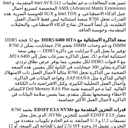
تتميز هذه المعالجات بدعم تعليمات Intel AVX-512 المتقدمة، و Intel
AMX (Advanced Matrix Extensions) المخصصة لتسريع أحمال
عمل الذكاء الاصطناعي، و Intel TDX و SGX للحوسبة السرية. هذه
القدرات تجعل R760 منصة استثنائية ليس فقط لأحمال العمل
التقليدية، بل أيضاً لاستدلال نماذج الذكاء الاصطناعي، والتحليلات
المتقدمة، وحوسبة الحافة.
سعة الذاكرة الاستثنائية مع DDR5 6400 MT/s
: مع 32 فتحة DDR5
DIMM ودعم وحدات DIMM بحجم 256 جيجابايت، يمكن لـ R760
توفير ما يصل إلى 8 تيرابايت من ذاكرة DDR5 — وهي سعة
استثنائية لخادم 2U. تعمل الذاكرة بسرعات تصل إلى 6400 MT/s،
مع 8 قنوات DDR5 لكل مقبس، مما يوفر عرض نطاق ترددي
للذاكرة يتجاوز 300 جيجابايت في الثانية لكل مقبس. هذه السعة
الضخمة من الذاكرة تجعل R760 مثالياً لأحمال العمل ذات الاستهلاك
العالي للذاكرة مثل SAP HANA، وقواعد البيانات في الذاكرة،
وأحمال العمل التحليلية الكبيرة، وكتل الافتراضية ذات الكثافة
العالية. كما تدعم المنصة تقنية Dell Memory RAS Plus لاكتشاف
الأخطاء وتصحيحها بشكل متقدم، مما يضمن سلامة البيانات في
الذاكرة لأحمال العمل الأكثر حساسية.
قدرات التخزين المتقدمة مع EDSFF E3.S NVMe
: يعتمد R760
معيار EDSFF E3.S الجديد للتخزين NVMe، الذي يحل محل
تنسيقات U.2 و U.3 السابقة. يدعم الخادم تكوينات متعددة من
التخزين، تشمل 24 وحدة SFF (2.5 إنش) للحاجة إلى السعة، أو 12