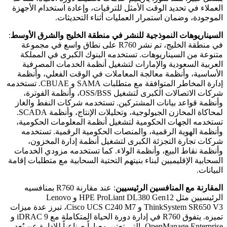
العملاء في تحديد الوقت الأمثل للترقيات، وإعادة استخدام الأجهزة
الموجودة، وضمان استمرار العمليات أثناء التحديثات.
السيناريوهات النموذجية للنشر في منطقة الخليج والشرق الأوسط
:
في منطقة الخليج، تم نشر R760 على نطاق واسع في مجموعة
متنوعة من السيناريوهات. تستخدمه البنوك الكبرى في المملكة
العربية السعودية والإمارات لتشغيل أنظمة الخدمات المصرفية
الأساسية، وأنظمة معالجة المعاملات في الوقت الفعلي، وأنظمة
إدارة المخاطر المتوافقة مع متطلبات SAMA و CBUAE. تستخدمه
شركات الاتصالات الكبرى لتشغيل OSS/BSS، وأنظمة الفوترة،
وأنظمة قواعد بيانات المشتركين. تستخدمه شركات النفط والغاز
لمحاكاة المخازن الجيولوجية، وتحليلات الإنتاج، وأنظمة SCADA.
تستخدمه الجهات الحكومية لتشغيل أنظمة المعلومات الحكومية،
وأنظمة الهوية الرقمية، والمنصات الحكومية الرقمية. تستخدمه
شركات تجارة التجزئة الكبرى لتشغيل أنظمة إدارة المخزون،
وأنظمة نقاط البيع، وأنظمة الولاء. كما تستخدمه مزودي الخدمات
السحابية الإقليميين لبناء بنيتهم التحتية السحابية مع متطلبات إقامة
البيانات.
المقارنة مع المنافسين الرئيسيين
: عند مقارنة R760 بمنافسيه
الرئيسيين مثل HPE ProLiant DL380 Gen12 و Lenovo
ThinkSystem SR650 V3 و Cisco UCS C240 M7، تبرز عدة ميزات
تميزه. يتفوق R760 في إدارة دورة الحياة المتكاملة مع iDRAC 9 و
OpenManage Enterprise، التي تعتبر معياراً صناعياً للإدارة عن بُعد.