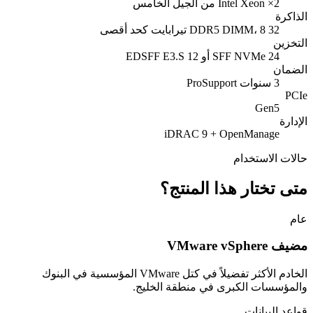
2× Intel Xeon من الجيل الخامس
الذاكرة
32 DDR5 DIMM، 8 تيرابايت كحد أقصى
التخزين
24 SFF NVMe أو 12 EDSFF E3.S
الضمان
3 سنوات ProSupport
PCIe
Gen5
الإدارة
iDRAC 9 + OpenManage
حالات الاستخدام
متى تختار هذا المنتج؟
عام
مضيف VMware vSphere
الخادم الأكثر تفضيلاً في كتل VMware المؤسسية في البنوك
والمؤسسات الكبرى في منطقة الخليج.
قواعد البيانات