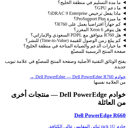
ما مدة التسليم في منطقة الخليج؟
ما دعم GPU؟
ماذا يفعل ترخيص iDRAC 9 Enterprise؟
ما ميزة ProSupport Plus؟
كم جهازاً افتراضياً يعمل على R760؟
هل يتوفر Xeon 6 المعزز؟
هل R760 متوافق مع PDPL السعودي والإماراتي؟
كم يبلغ زمن الوصول للقيمة (Time-to-Value) للنشر؟
ما خيارات الدعم والصيانة المتاحة في منطقة الخليج؟
صفحة المنتج الرسمية للمصنّع
يفتح الوثائق التقنية الأصلية وصفحة المنتج للمصنّع في علامة تبويب
جديدة.
خوادم Dell PowerEdge
Dell PowerEdge R760
—
→
من العلامة نفسها
خوادم Dell PowerEdge
— منتجات أخرى
من العائلة
Dell PowerEdge R660
خادم rack 1U ثنائي المقابس عالي الكثافة.