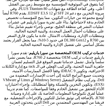
كما يتفوق في الموثوقية المؤسسية مع متوسط زمن بين الفشل
أعلى، وفي كفاءة الطاقة مع شهادات 80 PLUS Titanium، وفي
مرونة التخزين مع دعم 24 SFF أو 12 EDSFF E3.S. يقدم R760 أيضاً
أوسع مجموعة من خيارات التكوين، مما يتيح للمؤسسات تخصيص
الخادم بدقة لاحتياجاتها. بناءً على تجربة سورا يازيليم في عشرات
عمليات النشر في منطقة الخليج، نوصي بإجراء تقييم شامل بناءً
على متطلبات أحمال العمل المحددة، والبنية التحتية الحالية،
ومتطلبات الإدارة، ومتطلبات الامتثال. عادة ما يكون فارق السعر
بين R760 و DL380 Gen12 في حدود 5-10%، مما يجعل القرار يعتمد
بشكل أساسي على تفضيل الإدارة والبنية التحتية الحالية.
خدمات تركيب OEM المتخصصة من سورا يازيليم
: تقدم سورا
يازيليم خدمات تركيب OEM متخصصة لـ R760، مما يضمن نشراً
سلساً وأمثل. تشمل خدماتنا تقييم الموقع قبل التسليم لضمان
جاهزية البنية التحتية، والتركيب الفعلي في الـ rack مع إدارة الكابلات
الاحترافية، وتكوين iDRAC 9 وفقاً لأفضل الممارسات الأمنية،
وتحديث جميع البرامج الثابتة إلى أحدث الإصدارات المعتمدة من
Dell، وتركيب نظام التشغيل (Windows Server أو Linux أو VMware
ESXi)، وتكوين التخزين والشبكة وفقاً لمتطلباتك، وإجراء اختبارات
الأداء للتحقق من تشغيل الخادم وفقاً للمواصفات. كما نقدم تدريباً
عملياً لفرق تكنولوجيا المعلومات الخاصة بك على إدارة وصيانة
R760، بالإضافة إلى توثيق شامل للتكوين والإجراءات التشغيلية. مع
فريقنا من المهندسين المعتمدين من Dell الذين يتحدثون العربية