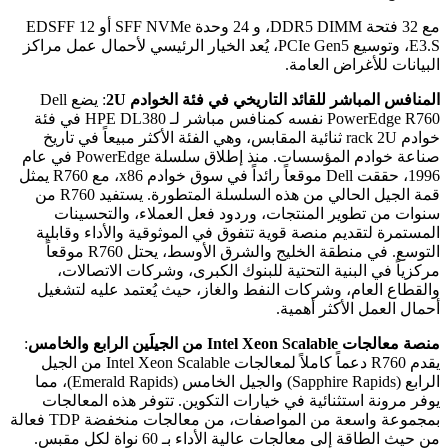
مع 32 فتحة DDR5 DIMM، و 24 وحدة SFF NVMe أو 12 EDSFF
E3.S، وتوسيع PCIe Gen5، يُعد الخيار الرئيسي لأحمال عمل مراكز
البيانات للأغراض العامة.
المنافس المباشر للقائد التاريخي في فئة الخوادم 2U
: يضع Dell
PowerEdge R760 نفسه كمنافس مباشر لـ HPE DL380 في فئة
خوادم rack 2U ثنائية المقابس، وهي الفئة الأكثر مبيعاً في تاريخ
صناعة خوادم المؤسسات. منذ إطلاق سلسلة PowerEdge في عام
1996، حققت Dell موقعاً رائداً في سوق خوادم x86، مع R760 يمثل
قمة الجيل الحالي من هذه السلسلة المتطورة. يستفيد R760 من
سنوات من تطوير المنتجات، وردود فعل العملاء، والتحسينات
المستمرة لتقديم منصة قوية تتفوق في الموثوقية والأداء وقابلية
التوسع. في منطقة الخليج والشرق الأوسط، يحتل R760 موقعاً
مركزياً في البنية التحتية للبنوك الكبرى، وشركات الاتصالات،
والقطاع العام، وشركات النفط والغاز، حيث يُعتمد عليه لتشغيل
أحمال العمل الأكثر أهمية.
منصة معالجات Intel Xeon Scalable من الجيلَين الرابع والخامس
:
يقدم R760 دعماً كاملاً لمعالجات Intel Xeon Scalable من الجيل
الرابع (Sapphire Rapids) والجيل الخامس (Emerald Rapids)، مما
يوفر مرونة استثنائية في خيارات التكوين. تتوفر هذه المعالجات
بمجموعة واسعة من المواصفات، من معالجات منخفضة TDP فعالة
من حيث الطاقة إلى معالجات عالية الأداء بـ 60 نواة لكل مقبس.