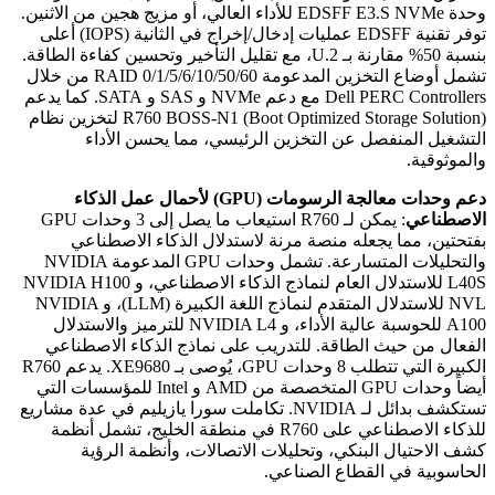
وحدة EDSFF E3.S NVMe للأداء العالي، أو مزيج هجين من الاثنين.
توفر تقنية EDSFF عمليات إدخال/إخراج في الثانية (IOPS) أعلى
بنسبة 50% مقارنة بـ U.2، مع تقليل التأخير وتحسين كفاءة الطاقة.
تشمل أوضاع التخزين المدعومة RAID 0/1/5/6/10/50/60 من خلال
Dell PERC Controllers مع دعم NVMe و SAS و SATA. كما يدعم
R760 BOSS-N1 (Boot Optimized Storage Solution) لتخزين نظام
التشغيل المنفصل عن التخزين الرئيسي، مما يحسن الأداء
والموثوقية.
دعم وحدات معالجة الرسومات (GPU) لأحمال عمل الذكاء
الاصطناعي
: يمكن لـ R760 استيعاب ما يصل إلى 3 وحدات GPU
بفتحتين، مما يجعله منصة مرنة لاستدلال الذكاء الاصطناعي
والتحليلات المتسارعة. تشمل وحدات GPU المدعومة NVIDIA
L40S للاستدلال العام لنماذج الذكاء الاصطناعي، و NVIDIA H100
NVL للاستدلال المتقدم لنماذج اللغة الكبيرة (LLM)، و NVIDIA
A100 للحوسبة عالية الأداء، و NVIDIA L4 للترميز والاستدلال
الفعال من حيث الطاقة. للتدريب على نماذج الذكاء الاصطناعي
الكبيرة التي تتطلب 8 وحدات GPU، يُوصى بـ XE9680. يدعم R760
أيضاً وحدات GPU المتخصصة من AMD و Intel للمؤسسات التي
تستكشف بدائل لـ NVIDIA. تكاملت سورا يازيليم في عدة مشاريع
للذكاء الاصطناعي على R760 في منطقة الخليج، تشمل أنظمة
كشف الاحتيال البنكي، وتحليلات الاتصالات، وأنظمة الرؤية
الحاسوبية في القطاع الصناعي.