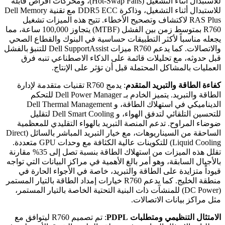
للاستبدال أثناء التشغيل (Hot-Swap Fans)، ومحركات أقراص قابلة
للاستبدال أثناء التشغيل، وذاكرة DDR5 ECC مع تقنية Dell Memory
RAS Plus لاكتشاف وتصحيح الأخطاء. تتيح هذه الميزات تشغيل
R760 بمتوسط زمن بين الفشل (MTBF) يتجاوز 100,000 ساعة، مما
يجعله مناسباً لأكثر التطبيقات حساسية في البنوك والقطاع الصحي
والاتصالات. كما يدعم R760 ميزات Dell SupportAssist للتنبؤ بالفشل
قبل حدوثه، مع تحليلات قائمة على الذكاء الاصطناعي تنبه فرق
العمليات بالمشاكل المحتملة قبل أن تؤثر على الإنتاج.
كفاءة الطاقة والتبريد المتقدم
: يدمج R760 تقنيات متقدمة لإدارة
الطاقة والتبريد. يتميز الخادم بـ Dell Power Manager للتحكم
الديناميكي في استهلاك الطاقة، و Dell Thermal Management
للتحسين التلقائي لتدفق الهواء، و Dell Smart Cooling لتقليل
ضوضاء المراوح. تدعم المنصة التبريد بالهواء التقليدي للمعظمية
الساحقة من السيناريوهات، مع خيار التبريد المباشر بالسائل (Direct
Liquid Cooling) للتكوينات عالية الكثافة مع وحدات GPU متعددة.
تقلل هذه الميزات من استهلاك الطاقة بنسبة تصل إلى 35% مقارنة
بالأجيال السابقة، وهو أمر بالغ الأهمية في مراكز البيانات التي تواجه
قيوداً متزايدة على الطاقة والتبريد، خاصة في الأجواء الحارة في
منطقة الخليج. كما يدعم R760 خيارات إمداد الطاقة بالتيار المستمر
(DC Power) للمنشآت ذات البنية التحتية الخاصة بالتيار المستمر،
مثل مراكز بيانات الاتصالات.
الامتثال التنظيمي ومتطلبات PDPL
: تم تصميم R760 ليتوافق مع