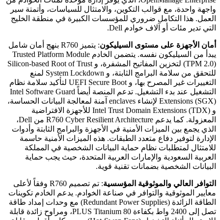
واجهة واحدة، مع قوالب التكوين، والامتثال للسياسات، وأتمتة سير
العمل. هذا التكامل ضروري للمؤسسات الكبيرة في منطقة الخليج
التي تدير مئات أو آلاف خوادم Dell.
أمان الأجهزة على مستوى السيليكون
: يتميز R760 بنهج أمان شامل
يبدأ من السيليكون نفسه. يتضمن الخادم Trusted Platform Module
(TPM 2.0) لتخزين المفاتيح المشفرة، و Silicon-based Root of Trust
للتحقق من سلامة البرامج الثابتة، و System Lockdown لمنع
التغييرات غير المصرح بها، و UEFI Secure Boot لتأكيد سلامة نظام
التشغيل عند بدء التشغيل. تدعم المنصة أيضاً Intel Software Guard
Extensions (SGX) لإنشاء enclaves آمنة لمعالجة البيانات الحساسة،
و Intel Trust Domain Extensions (TDX) للأجهزة الافتراضية
المعزولة. كما يدعم R760 Cyber Resilient Architecture من Dell،
الذي يجمع بين الميزات الأمنية في الأجهزة والبرامج الثابتة وأدوات
الإدارة لتوفير دفاع متعدد الطبقات. هذه الميزات الأمنية حاسمة
للامتثال لمتطلبات نظام حماية البيانات الشخصية في المملكة
العربية السعودية والإمارات العربية المتحدة، حيث يجب حماية
البيانات الشخصية بضمانات تقنية قوية.
التوافر العالي والموثوقية المؤسسية
: تم تصميم R760 وفقاً لأعلى
معايير الموثوقية والتوافر في صناعة الخوادم. يدعم الخادم تكوينات
الطاقة الزائدة (Redundant Power Supplies) مع وحدات إمداد طاقة
تصل إلى 2400 واط بكفاءة 80 PLUS Titanium، ومراوح زائدة قابلة