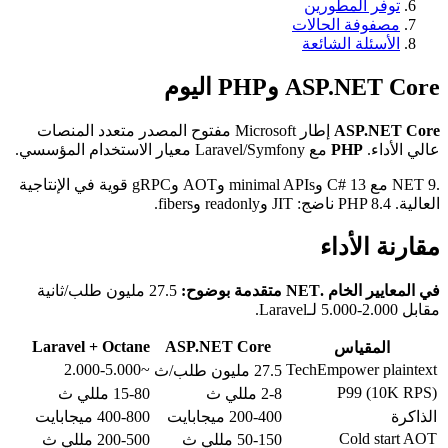
توفر المطورين
مصفوفة الحالات
الأسئلة الشائعة
ASP.NET Core وPHP اليوم
ASP.NET Core
إطار Microsoft مفتوح المصدر متعدد المنصات
عالي الأداء.
PHP
مع Laravel/Symfony معيار الاستخدام المؤسسي.
.NET 9 مع C# 13 وminimal APIs وAOT وgRPC قوية في الإنتاجية
العالية. PHP 8.4 ناضج: JIT وreadonly وfibers.
مقارنة الأداء
في المعايير الخام .NET متقدمة بوضوح:
27.5 مليون طلب/ثانية
مقابل 2.000-5.000 لـLaravel.
Laravel + Octane
ASP.NET Core
المقياس
~2.000-5.000
TechEmpower plaintext
27.5 مليون طلب/ث
P99 (10K RPS)
2-8 مللي ث
15-80 مللي ث
الذاكرة
200-400 ميجابايت
400-800 ميجابايت
Cold start AOT
50-150 مللي ث
200-500 مللي ث