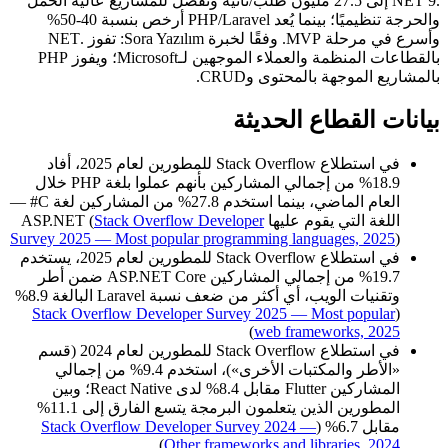
.NET 9 إلى 27.5 مليون طلب/ثانية وتُفضل للمشاريع عالية الحمل
والحرجة تنظيميًا؛ بينما يُعد PHP/Laravel أرخص بنسبة 40-50%
وأسرع في مرحلة MVP. وفقًا لخبرة Sora Yazılım: تفوز .NET
بالقطاعات المنظمة والعملاء الموجهين لـMicrosoft؛ ويفوز PHP
بالمشاريع الموجهة بالمحتوى وCRUD.
بيانات القطاع الحديثة
في استطلاع Stack Overflow للمطورين لعام 2025، أفاد
18.9% من إجمالي المشاركين بأنهم عملوا بلغة PHP خلال
العام الماضي، بينما استخدم 27.8% من المشاركين لغة C# —
اللغة التي يقوم عليها ASP.NET (
Stack Overflow Developer
Survey 2025 — Most popular programming languages, 2025
)
في استطلاع Stack Overflow للمطورين لعام 2025، يستخدم
19.7% من إجمالي المشاركين ASP.NET Core ضمن أطر
وتقنيات الويب، أي أكثر من ضعف نسبة Laravel البالغة 8.9%
Stack Overflow Developer Survey 2025 — Most popular
(
)
web frameworks, 2025
في استطلاع Stack Overflow للمطورين لعام 2024 (قسم
«الأطر والمكتبات الأخرى»)، استخدم 9.4% من إجمالي
المشاركين Flutter مقابل 8.4% لدى React Native؛ وبين
المطورين الذين يتعلمون البرمجة يتسع الفارق إلى 11.1%
مقابل 6.7% (
Stack Overflow Developer Survey 2024 —
)
Other frameworks and libraries, 2024