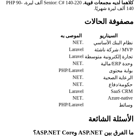
كلاهما لديه مجمعات قوية.
Senior: C# 140-220 ألف ليرة، PHP 90-
140 ألف ليرة شهريًا.
مصفوفة الحالات
السيناريو
الموصى به
.NET
نظام البنك الأساسي
Laravel
MVP / شركة ناشئة
Laravel
تجارة إلكترونية متوسطة
.NET
وحدة ERP/مالية
PHP/Laravel
بوابة محتوى
.NET
الرعاية الصحية
.NET
حكومة/دفاع
Laravel
SaaS CRM
.NET
Azure-native
PHP/Laravel
وسائط
الأسئلة الشائعة
ما الفرق بين ASP.NET وASP.NET Core؟