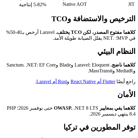
Native AOT
JIT
5-82% إنتاجية
الترخيص والاستضافة وTCO
كلاهما مفتوح المصدر، لكن TCO يختلف.
Laravel أرخص بـ40-50%
في MVP؛ .NET يقلل الصيانة طويلة الأمد.
النظام البيئي
كلاهما ناضج.
Laravel: Eloquent وBlade وSanctum. .NET: EF Core
وMediatR وMassTransit.
راجع أيضًا
Flutter أم React Native
و
Rust أم Laravel
.
الأمان
كلاهما يفي بمعايير OWASP.
.NET 8 LTS حتى نوفمبر 2026؛ PHP
8.4 ينتهي ديسمبر 2026.
توفر المطورين في تركيا