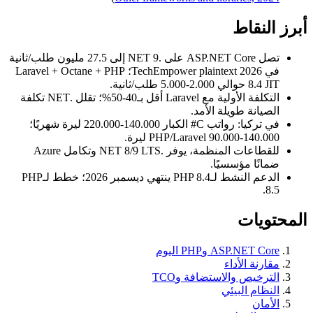
أبرز النقاط
تصل ASP.NET Core على .NET 9 إلى 27.5 مليون طلب/ثانية
في TechEmpower plaintext 2026؛ Laravel + Octane + PHP
8.4 JIT حوالي 2.000-5.000 طلب/ثانية.
التكلفة الأولية مع Laravel أقل بـ40-50%؛ تقلل .NET تكلفة
الصيانة طويلة الأمد.
في تركيا: رواتب C# الكبار 140.000-220.000 ليرة شهريًا؛
PHP/Laravel 90.000-140.000 ليرة.
للقطاعات المنظمة، يوفر .NET 8/9 LTS وتكامل Azure
ضمانًا مؤسسيًا.
الدعم النشط لـPHP 8.4 ينتهي ديسمبر 2026؛ خطط لـPHP
8.5.
المحتويات
ASP.NET Core وPHP اليوم
مقارنة الأداء
الترخيص والاستضافة وTCO
النظام البيئي
الأمان