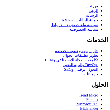
من نحن
الرؤية
الرسالة
حماية البيانات / KVKK
سياسة ملفات تعريف الارتباط
سياسة الخصوصية
الخدمات
حلول ويب وخلفية مخصصة
تطوير تطبيقات الجوال
تكاملات الذكاء الاصطناعي وLLM
DevOps والبنية التحتية
التحول الرقمي وSEO
خدماتنا →
الحلول
Trend Micro
Fortinet
Microsoft 365
Bitdefender