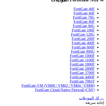
FortiGate 40F
FortiGate 60F
FortiGate 70G
FortiGate 80F
FortiGate 90G
FortiGate 100F
FortiGate 120G
FortiGate 200F
FortiGate 400F
FortiGate 600F
FortiGate 900G
FortiGate 1000F
FortiGate 1100E
FortiGate 1800F
FortiGate 2600F
FortiGate 3700F
FortiGate 4400F
FortiGate 7081F
FortiGate-VM (VM00 / VM02 / VM04 / VM08)
FortiGate Cloud-Native Firewall (CNF)
← كل الموديلات
إجابة سريعة