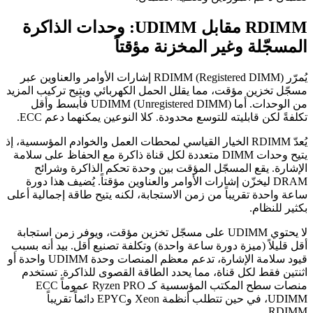
RDIMM مقابل UDIMM: وحدات الذاكرة
المسجّلة وغير المخزنة مؤقتاً
يُمرّر RDIMM (Registered DIMM) إشارات الأوامر والعناوين عبر
مسجّل تخزين مؤقت، مما يقلل الحمل الكهربائي ويتيح تركيب المزيد
من الوحدات. أما UDIMM (Unregistered DIMM) فأبسط وأقل
تكلفةً لكن قابليته للتوسع محدودة. كلا النوعين يمكنهما دعم ECC.
يُعدّ RDIMM الخيار القياسي لمحطات العمل والخوادم المؤسسية، إذ
يتيح وحدات DIMM متعددة لكل قناة ذاكرة مع الحفاظ على سلامة
الإشارة. يقع المسجّل المؤقت بين وحدة تحكم الذاكرة وشرائح
DRAM ليخزّن إشارات الأوامر والعناوين مؤقتاً. يُضيف هذا دورة
ساعة واحدة تقريباً من زمن الاستجابة، لكنه يتيح طاقة إجمالية أعلى
بكثير للنظام.
لا يحتوي UDIMM على مسجّل تخزين مؤقت، ويوفر زمن استجابة
أقل قليلاً (ميزة دورة ساعة واحدة) وتكلفة تصنيع أقل. بيد أنه بسبب
قيود سلامة الإشارة، تدعم معظم المنصات وحدة UDIMM واحدة أو
اثنتين فقط لكل قناة، مما يحدد الطاقة القصوى للذاكرة. تستخدم
منصات سطح المكتب المؤسسية كـ Ryzen PRO عموماً ECC
UDIMM، في حين تتطلب أنظمة Xeon وEPYC دائماً تقريباً
RDIMM.