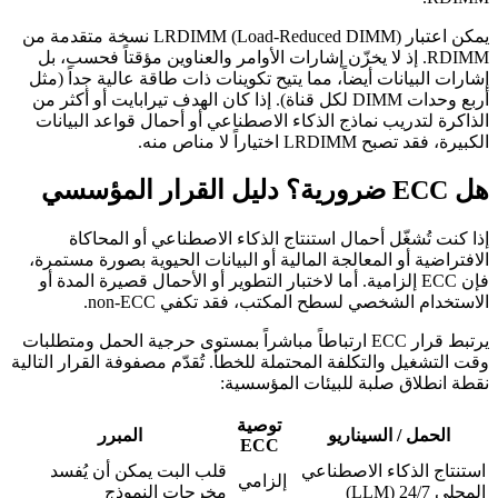
يمكن اعتبار LRDIMM (Load-Reduced DIMM) نسخة متقدمة من
RDIMM. إذ لا يخزّن إشارات الأوامر والعناوين مؤقتاً فحسب، بل
إشارات البيانات أيضاً، مما يتيح تكوينات ذات طاقة عالية جداً (مثل
أربع وحدات DIMM لكل قناة). إذا كان الهدف تيرابايت أو أكثر من
الذاكرة لتدريب نماذج الذكاء الاصطناعي أو أحمال قواعد البيانات
الكبيرة، فقد تصبح LRDIMM اختياراً لا مناص منه.
هل ECC ضرورية؟ دليل القرار المؤسسي
إذا كنت تُشغّل أحمال استنتاج الذكاء الاصطناعي أو المحاكاة
الافتراضية أو المعالجة المالية أو البيانات الحيوية بصورة مستمرة،
فإن ECC إلزامية. أما لاختبار التطوير أو الأحمال قصيرة المدة أو
الاستخدام الشخصي لسطح المكتب، فقد تكفي non-ECC.
يرتبط قرار ECC ارتباطاً مباشراً بمستوى حرجية الحمل ومتطلبات
وقت التشغيل والتكلفة المحتملة للخطأ. تُقدّم مصفوفة القرار التالية
نقطة انطلاق صلبة للبيئات المؤسسية:
توصية
الحمل / السيناريو
المبرر
ECC
استنتاج الذكاء الاصطناعي
قلب البت يمكن أن يُفسد
إلزامي
المحلي 24/7 (LLM)
مخرجات النموذج