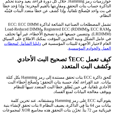
خوارزميات رمز Hamming. خلال كل دورة قراءة، يعيد وحدة تحكم
الذاكرة حساب بتات التحقق ومقارنتها بالقيم المخزنة؛ وإذا وُجد خطأ
في بت واحد فيُصحَّح تلقائياً، وإذا كُشف عن خطأ متعدد البتات فيُنبَّه
النظام.
تشمل المصطلحات الصناعية الشائعة لذاكرة ECC: ECC DIMM
وECC RAM وRegistered ECC (RDIMM) وLoad-Reduced DIMM
(LRDIMM). وتتضمن جميعها قدرة تصحيح الأخطاء، غير أنها تختلف
في عامل الشكل وبنية التخزين المؤقت. يمكنك الاطلاع على السياق
العام لاختيار الأجهزة للبيئات المؤسسية في
دليلنا الشامل لمحطات
العمل والخوادم المؤسسية
.
كيف تعمل ECC؟ تصحيح البت الأحادي
وكشف البت المتعدد
تُلحق ذاكرة ECC بتات تحقق مستندة إلى رمز Hamming بكل كتلة
بيانات. عند القراءة، تُعاد حسبة بتات التحقق؛ وتُصحَّح أخطاء البت
الأحادي تلقائياً، في حين يُطلق خطأ البت المتعدد تنبيهاً للنظام
ويوقف معالجة البيانات لمنع الفساد.
يقوم آلية ECC على رمز Hamming ومشتقاته. عند تخزين كلمة
بيانات من 64 بتاً في الذاكرة، يضيف النظام 8 بتات تحقق لإنشاء بنية
فيزيائية من 72 بتاً. تخزّن بتات التحقق هذه مجاميع XOR لمجموعات