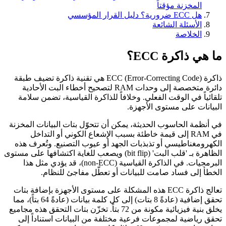
المخزنة مؤقتاً
هل ECC ضرورية؟ دليل القرار المؤسسي
الأسئلة الشائعة
الخلاصة
ما هي ذاكرة ECC؟
ذاكرة ECC (Error-Correcting Code) هي تقنية ذاكرة تضيف طبقة
دائرة متخصصة إلى وحدات RAM لتصحيح أخطاء البت الأحادية
تلقائياً في الوقت الفعلي. وخلافاً للذاكرة القياسية، تضمن سلامة
البيانات على مستوى الأجهزة.
في أنظمة الحاسوب الحديثة، يمكن أن تتحوّل بتات البيانات المخزنة
في RAM إلى قيمة خاطئة بسبب الإشعاع الكوني أو التداخل
الكهرومغناطيسي أو تذبذبات الجهد أو عيوب التصنيع. وتُعرف هذه
الظاهرة بـ 'قلب البت' (bit flip) ويصعب للغاية اكتشافها على مستوى
البرمجيات. في الذاكرة القياسية (non-ECC)، قد يؤدي مثل هذا
الخطأ إلى فساد صامت للبيانات أو تعطّل مفاجئ للنظام.
تعالج ذاكرة ECC هذه المشكلة على مستوى الأجهزة بإضافة بتات
تحقق إضافية (عادةً 8 بتات) إلى كل كلمة بيانات (عادةً 64 بتاً)، مما
يخلق بنية فيزيائية مكونة من 72 بتاً. تخزّن بتات التحقق هذه مجاميع
تحقق رياضية لمجموعات فرعية مختلفة من البيانات استناداً إلى