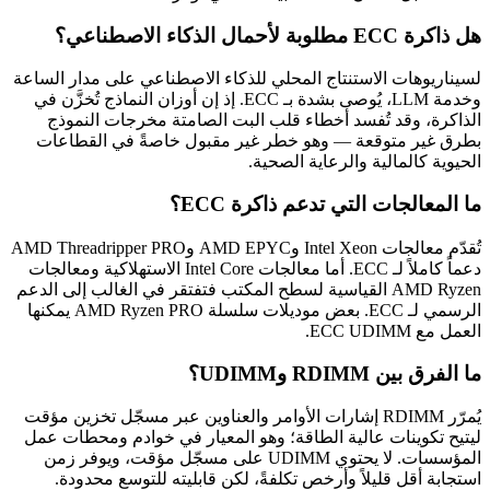
هل ذاكرة ECC مطلوبة لأحمال الذكاء الاصطناعي؟
لسيناريوهات الاستنتاج المحلي للذكاء الاصطناعي على مدار الساعة
وخدمة LLM، يُوصى بشدة بـ ECC. إذ إن أوزان النماذج تُخزَّن في
الذاكرة، وقد تُفسد أخطاء قلب البت الصامتة مخرجات النموذج
بطرق غير متوقعة — وهو خطر غير مقبول خاصةً في القطاعات
الحيوية كالمالية والرعاية الصحية.
ما المعالجات التي تدعم ذاكرة ECC؟
تُقدّم معالجات Intel Xeon وAMD EPYC وAMD Threadripper PRO
دعماً كاملاً لـ ECC. أما معالجات Intel Core الاستهلاكية ومعالجات
AMD Ryzen القياسية لسطح المكتب فتفتقر في الغالب إلى الدعم
الرسمي لـ ECC. بعض موديلات سلسلة AMD Ryzen PRO يمكنها
العمل مع ECC UDIMM.
ما الفرق بين RDIMM وUDIMM؟
يُمرّر RDIMM إشارات الأوامر والعناوين عبر مسجّل تخزين مؤقت
ليتيح تكوينات عالية الطاقة؛ وهو المعيار في خوادم ومحطات عمل
المؤسسات. لا يحتوي UDIMM على مسجّل مؤقت، ويوفر زمن
استجابة أقل قليلاً وأرخص تكلفةً، لكن قابليته للتوسع محدودة.