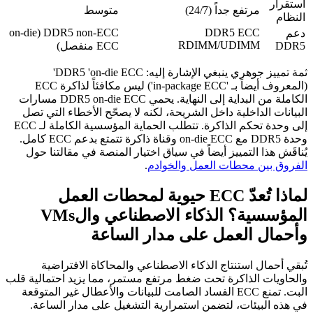
استقرار
مرتفع جداً (24/7)
متوسط
النظام
DDR5 non-ECC (on-die
DDR5 ECC
دعم
RDIMM/UDIMM
DDR5
ECC منفصل)
ثمة تمييز جوهري ينبغي الإشارة إليه: DDR5 'on-die ECC'
(المعروف أيضاً بـ 'in-package ECC') ليس مكافئاً لذاكرة ECC
الكاملة من البداية إلى النهاية. يحمي DDR5 on-die ECC مسارات
البيانات الداخلية داخل الشريحة، لكنه لا يصحّح الأخطاء التي تصل
إلى وحدة تحكم الذاكرة. تتطلب الحماية المؤسسية الكاملة لـ ECC
وحدة DDR5 مع on-die ECC وقناة ذاكرة تتمتع بدعم ECC كامل.
يُناقَش هذا التمييز أيضاً في سياق اختيار المنصة في مقالتنا حول
الفروق بين محطات العمل والخوادم
.
لماذا تُعدّ ECC حيوية لمحطات العمل
المؤسسية؟ الذكاء الاصطناعي والVMs
وأحمال العمل على مدار الساعة
تُبقي أحمال استنتاج الذكاء الاصطناعي والمحاكاة الافتراضية
والحاويات الذاكرة تحت ضغط مرتفع مستمر، مما يزيد احتمالية قلب
البت. تمنع ECC الفساد الصامت للبيانات والأعطال غير المتوقعة
في هذه البيئات، لتضمن استمرارية التشغيل على مدار الساعة.