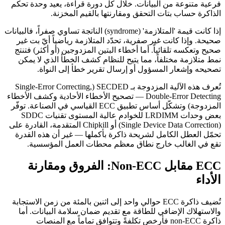
فرعية متنوعة من البيانات. خلال كل دورة قراءة، يعيد وحدة تحكم
الذاكرة حساب بتات التحقق ومقارنتها بالقيم المخزنة.
إذا كانت قيمة 'المتلازمة' (syndrome) الناتجة تساوي صفراً، فالبيانات
صحيحة. وإذا كانت غير صفرية، تحدّد المتلازمة رياضياً أيّ بت غير
صحيح وتعكسه تلقائياً. أما أخطاء البتين المزدوجين (أو أكثر) فتنتج
نمط متلازمة مختلفاً، مما يتيح للنظام كشف الخطأ الذي لا يمكن
تصحيحه وإشعار المسؤول أو إرسال تقرير خطأ إلى النواة.
تُعرف هذه الآلية المزدوجة بـ SECDED (Single-Error Correcting,
Double-Error Detecting — تصحيح الأخطاء الأحادية وكشف الأخطاء
المزدوجة) وتشكّل أساس تطبيق ECC القياسي في الصناعة. توفّر
بعض وحدات LRDIMM للخوادم عالية المستوى تقنيات SDDC
(Single Device Data Correction) أو Chipkill المتقدمة، القادرة على
تحمّل العطل الكامل لشريحة ذاكرة بأكملها — غير أن هذه القدرة
تقع في الغالب خارج نطاق معظم محطات العمل المؤسسية.
ECC مقابل Non-ECC: الفروق ومقارنة
الأداء
تُضيف ذاكرة ECC حوالي واحد إلى اثنين بالمئة من زمن الاستجابة
والاستهلاك الإضافي للطاقة مع تقديم ضمان سلامة البيانات. أما
ذاكرة non-ECC فأرخص تكلفةً وتتوافق تماماً مع المنصات