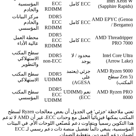
Intel Xeon W
ECC
ECC كامل
المؤسسية
(Sapphire Rapids)
RDIMM
والخادم
DDR5
مركز البيانات
AMD EPYC (Genoa
ECC
ECC كامل
والخادم
/ Bergamo)
RDIMM
المؤسسي
DDR5
AMD Threadripper
محطة العمل
ECC كامل
ECC
PRO 7000
عالية الأداء
RDIMM
سطح المكتب
Intel Core Ultra
محدود / لا
DDR5
الاستهلاكي
non-ECC
(Arrow Lake)
يوجد
والتطوير
AMD Ryzen 9000
جزئي (يعتمد
DDR5
سطح المكتب
(Zen 5 سطح
على
UDIMM
الاستهلاكي
المكتب)
AGESA)
DDR5
AMD Ryzen PRO
نعم (UDIMM
سطح المكتب
ECC
ECC)
8000
المؤسسي
UDIMM
تعني ملاحظة 'جزئي' في الجدول أن بعض معالجات Ryzen لسطح
المكتب يمكنها فيزيائياً العمل مع وحدات ECC، غير أن AMD لا تدعم
هذا التكوين رسمياً ويتفاوت دعم مُصنّعي اللوحات الأم. في البيئات
المؤسسية، ينبغي دائماً تفضيل منصة ذات دعم رسمي لـ ECC
لضمان دعم الموردين وتغطية الضمان.