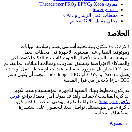
مقارنة Xeon وEPYC وThreadripper PRO
rack أم tower
محطات عمل الريندر و CAD
محلي مقابل GPU سحابي
الخلاصة
ذاكرة ECC مكوّن بنية تحتية أساسي يضمن سلامة البيانات
وموثوقية النظام على مستوى الأجهزة في محطات العمل
المؤسسية. بالنسبة للأحمال الحيوية كاستنتاج الذكاء الاصطناعي
والمحاكاة الافتراضية وتنسيق الحاويات ومعالجة البيانات المالية، لم
تعد ECC خياراً بل ضرورة تشغيلية. عند اختيار محطة عمل أو خادم
يعمل بـ Xeon أو EPYC أو Threadripper PRO، يجب أن يكون دعم
ECC جزءاً لا يتجزأ من قرار المنصة.
قد يكون تخطيط بنيتك التحتية للأجهزة المؤسسية وتحديد تكوين
الذاكرة المناسب لأحمالك وأهداف نموك أمراً معقداً. يراجع
فريق
الأجهزة في Sora
متطلباتك التقنية ويوصي بمنصة ECC وتكوين
ذاكرة خاص بمؤسستك. تواصل معنا للحصول على استشارة
استكشافية مجانية.
← المدونة