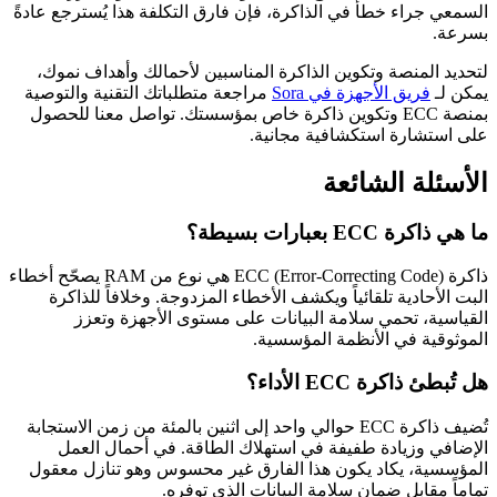
السمعي جراء خطأ في الذاكرة، فإن فارق التكلفة هذا يُسترجع عادةً
بسرعة.
لتحديد المنصة وتكوين الذاكرة المناسبين لأحمالك وأهداف نموك،
يمكن لـ
فريق الأجهزة في Sora
مراجعة متطلباتك التقنية والتوصية
بمنصة ECC وتكوين ذاكرة خاص بمؤسستك. تواصل معنا للحصول
على استشارة استكشافية مجانية.
الأسئلة الشائعة
ما هي ذاكرة ECC بعبارات بسيطة؟
ذاكرة ECC (Error-Correcting Code) هي نوع من RAM يصحّح أخطاء
البت الأحادية تلقائياً ويكشف الأخطاء المزدوجة. وخلافاً للذاكرة
القياسية، تحمي سلامة البيانات على مستوى الأجهزة وتعزز
الموثوقية في الأنظمة المؤسسية.
هل تُبطئ ذاكرة ECC الأداء؟
تُضيف ذاكرة ECC حوالي واحد إلى اثنين بالمئة من زمن الاستجابة
الإضافي وزيادة طفيفة في استهلاك الطاقة. في أحمال العمل
المؤسسية، يكاد يكون هذا الفارق غير محسوس وهو تنازل معقول
تماماً مقابل ضمان سلامة البيانات الذي توفره.