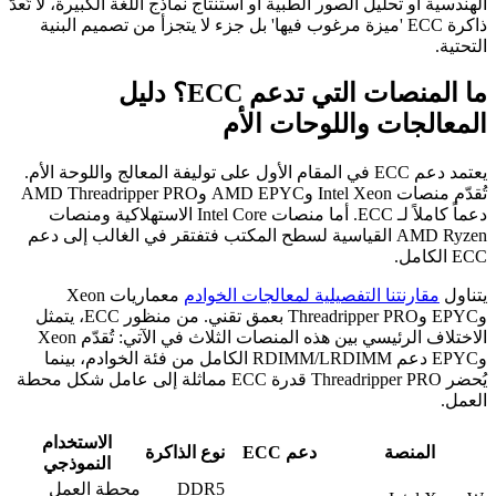
الهندسية أو تحليل الصور الطبية أو استنتاج نماذج اللغة الكبيرة، لا تُعدّ
ذاكرة ECC 'ميزة مرغوب فيها' بل جزء لا يتجزأ من تصميم البنية
التحتية.
ما المنصات التي تدعم ECC؟ دليل
المعالجات واللوحات الأم
يعتمد دعم ECC في المقام الأول على توليفة المعالج واللوحة الأم.
تُقدّم منصات Intel Xeon وAMD EPYC وAMD Threadripper PRO
دعماً كاملاً لـ ECC. أما منصات Intel Core الاستهلاكية ومنصات
AMD Ryzen القياسية لسطح المكتب فتفتقر في الغالب إلى دعم
ECC الكامل.
يتناول
مقارنتنا التفصيلية لمعالجات الخوادم
معماريات Xeon
وEPYC وThreadripper PRO بعمق تقني. من منظور ECC، يتمثل
الاختلاف الرئيسي بين هذه المنصات الثلاث في الآتي: تُقدّم Xeon
وEPYC دعم RDIMM/LRDIMM الكامل من فئة الخوادم، بينما
يُحضر Threadripper PRO قدرة ECC مماثلة إلى عامل شكل محطة
العمل.
الاستخدام
المنصة
دعم ECC
نوع الذاكرة
النموذجي
DDR5
محطة العمل