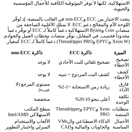
الاستهلاكية، لكنها لا توفر الموثوقية الكافية للأحمال المؤسسية
والحيوية.
يتحدد الاختيار بين ECC وnon-ECC في الغالب بالمنصة، إذ تُوفّر
اللوحة الأم والمعالج دعم ECC. لا تمتلك الأغلبية الساحقة من
منصات Core وRyzen الاستهلاكية دعماً كاملاً لـ ECC أو توفّر دعماً
محدوداً فحسب. في المقابل، توفّر منصات محطات العمل والخوادم
(Xeon W وEPYC وThreadripper PRO) دعماً كاملاً لـ ECC كمعيار.
الميزة
ذاكرة ECC
ذاكرة non-ECC
تصحيح
تصحيح تلقائي للبت الأحادي
لا يوجد
الأخطاء
كشف
كشف البت المزدوج + تنبيه
لا يوجد
الأخطاء
فارق
مستوى المرجع (لا
زيادة زمن الاستجابة ~1-2%
الأداء
عبء)
تكلفة
أعلى بنحو 10-20%
منخفضة
الوحدة
متطلبات
Xeon وEPYC وThreadripper
سطح المكتب
PRO
المنصة
الاستهلاكي Intel/AMD
الأحمال
الذكاء الاصطناعي والVMs
الألعاب والاستخدام
المناسبة
والحاويات والمالية وCAD
المنزلي واختبار التطوير