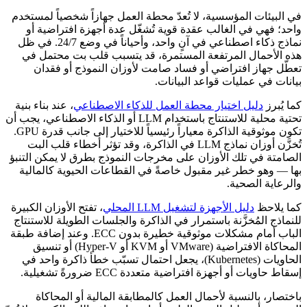
في البيئات المؤسسية، لا تُعدّ محطة العمل جهازاً شخصياً لمستخدم
واحد؛ فهي في الغالب عقدة قوية تُشغّل عدة أجهزة افتراضية أو
نماذج ذكاء اصطناعي في آنٍ واحد، وأحياناً في وضع 24/7. في ظل
هذه الأحمال المرتفعة المستمرة، قد يتسبب قلب بت محتمل في
تعطّل جهاز افتراضي أو فساد صامت لأوزان النموذج أو فقدان
بيانات في عمليات قواعد البيانات.
كما يُبرز
دليل اختيار محطة العمل للذكاء الاصطناعي
، عند بناء بنية
تحتية محلية للاستنتاج باستخدام LLM أو الذكاء الاصطناعي، يجب أن
تكون موثوقية الذاكرة معياراً رئيسياً للاختيار إلى جانب قدرة GPU.
تُخزَّن أوزان نماذج LLM في الذاكرة، وقد تؤثر أخطاء قلب البت
الصامتة في تلك الأوزان على مخرجات النموذج بطرق لا يمكن التنبؤ
بها — وهو خطر غير مقبول خاصةً في القطاعات الحيوية كالمالية
والرعاية الصحية.
كما يلاحظ
دليل الأجهزة لتشغيل LLM المحلي
، تفتح الأوزان الكبيرة
للنماذج المُخزَّنة باستمرار في الذاكرة والجلسات الطويلة للاستنتاج
الباب أمام مشكلات موثوقية خطيرة بدون ECC. وعند إضافة طبقة
المحاكاة الافتراضية (VMware أو KVM أو Hyper-V) أو تنسيق
الحاويات (Kubernetes)، يجعل احتمال تسبّب خطأ ذاكرة واحد في
إسقاط حاويات أو أجهزة افتراضية متعددة ECC ضرورةً تشغيلية.
باختصار، بالنسبة لأحمال العمل كالمطابقة المالية أو المحاكاة