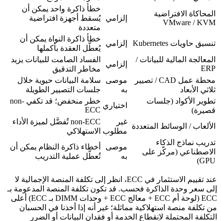
خطأ ذاكرة واحد يمكن أن
المحاكاة الافتراضية
إلزامي
يُسقط أجهزة افتراضية
VMware / KVM
متعددة
خطأ ذاكرة النواة يمكن أن
تنسيق حاويات Kubernetes
إلزامي
يُعطّل العقدة بأكملها
المعالجة المالية للبيانات /
الفساد الصامت للبيانات يزيد
إلزامي
ERP
مخاطر التدقيق
محطة عمل CAD / تصيير
موصى
سلامة البيانات حيوية خلال
ثلاثي الأبعاد
به
جلسات التصيير الطويلة
تطوير الأكواد (جلسات
خطر منخفض؛ قد تكفي non-
اختياري
ECC
قصيرة)
غير
non-ECC تُفضَّل لميزة الأداء
الألعاب / الوسائط المتعددة
مطلوب
الاستهلاكي
تدريب نماذج الذكاء
موصى
أخطاء ذاكرة النظام يمكن أن
الاصطناعي (مركّز على
به
تُعطّل عملية التدريب
GPU)
عند تقييم الاستثمار في ECC، انظر إلى تكلفة المنصة الإجمالية لا
إلى سعر وحدة الذاكرة فحسب. قد تكون تكلفة المنصة المدعومة بـ
ECC (لوحة أم ECC + معالج ECC + وحدات DIMM بـ ECC) أعلى
من تكلفة منصة استهلاكية مماثلة؛ غير أنه إذا أخذنا في الحسبان
التكلفة المحتملة لانقطاع الخدمة أو فقدان البيانات أو الضرر