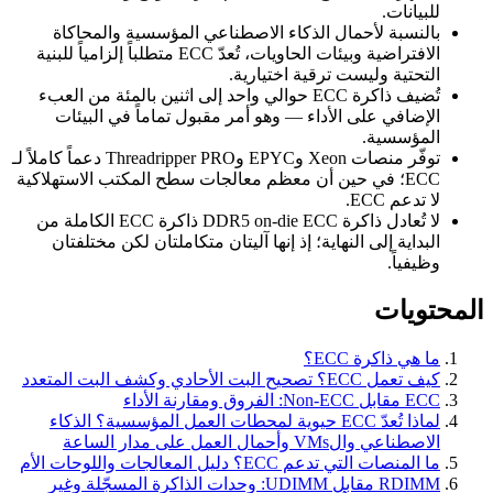
للبيانات.
بالنسبة لأحمال الذكاء الاصطناعي المؤسسية والمحاكاة
الافتراضية وبيئات الحاويات، تُعدّ ECC متطلباً إلزامياً للبنية
التحتية وليست ترقية اختيارية.
تُضيف ذاكرة ECC حوالي واحد إلى اثنين بالمئة من العبء
الإضافي على الأداء — وهو أمر مقبول تماماً في البيئات
المؤسسية.
توفّر منصات Xeon وEPYC وThreadripper PRO دعماً كاملاً لـ
ECC؛ في حين أن معظم معالجات سطح المكتب الاستهلاكية
لا تدعم ECC.
لا تُعادل ذاكرة DDR5 on-die ECC ذاكرة ECC الكاملة من
البداية إلى النهاية؛ إذ إنها آليتان متكاملتان لكن مختلفتان
وظيفياً.
المحتويات
ما هي ذاكرة ECC؟
كيف تعمل ECC؟ تصحيح البت الأحادي وكشف البت المتعدد
ECC مقابل Non-ECC: الفروق ومقارنة الأداء
لماذا تُعدّ ECC حيوية لمحطات العمل المؤسسية؟ الذكاء
الاصطناعي والVMs وأحمال العمل على مدار الساعة
ما المنصات التي تدعم ECC؟ دليل المعالجات واللوحات الأم
RDIMM مقابل UDIMM: وحدات الذاكرة المسجّلة وغير