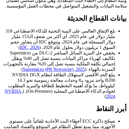
وتنبّه النظام إلى أخطاء البت المتعددة. وهي مكوّن أساسي لضمان
سلامة البيانات والتشغيل المتواصل في محطات العمل المؤسسية.
بيانات القطاع الحديثة
بلغ الإنفاق العالمي على البنية التحتية للذكاء الاصطناعي 318
مليار دولار في عام 2025، أي أكثر من ضعف الـ153 مليار
دولار المسجلة في عام 2024، وتتوقع IDC أن يتجاوز حجم
السوق 1 تريليون دولار بحلول عام 2029. (
IDC, 2026
)
يخفض حل التبريد السائل المباشر DLC-2 من Supermicro
تكاليف كهرباء مراكز البيانات بنسبة تصل إلى 40% ويقلل
إجمالي تكلفة الملكية بنسبة تصل إلى 20% مقارنة بالتجهيزات
المبردة بالهواء. (
Supermicro (PR Newswire), 2025
)
يبلغ الحد الأقصى لاستهلاك الطاقة لنظام NVIDIA DGX
B200 واحد مزود بـ8 وحدات معالجة رسومية نحو 14.3
كيلوواط، ما يؤكد أهمية التخطيط للطاقة والتبريد المطلوب
لخوادم الذكاء الاصطناعي المحلية (On-Premises). (
NVIDIA,
)
2024
أبرز النقاط
تصحّح ذاكرة ECC أخطاء البت الأحادية تلقائياً على مستوى
الأجهزة، مما يمنع تعطّل النظام غير المتوقع والفساد الصامت