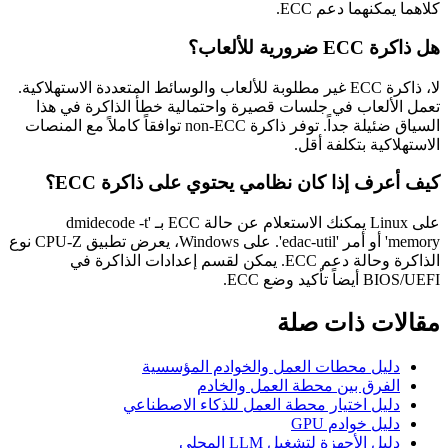
كلاهما يمكنهما دعم ECC.
هل ذاكرة ECC ضرورية للألعاب؟
لا، ذاكرة ECC غير مطلوبة للألعاب والوسائط المتعددة الاستهلاكية.
تعمل الألعاب في جلسات قصيرة واحتمالية خطأ الذاكرة في هذا
السياق ضئيلة جداً. توفر ذاكرة non-ECC توافقاً كاملاً مع المنصات
الاستهلاكية بتكلفة أقل.
كيف أعرف إذا كان نظامي يحتوي على ذاكرة ECC؟
على Linux يمكنك الاستعلام عن حالة ECC بـ 'dmidecode -t
memory' أو أمر 'edac-util'. على Windows، يعرض تطبيق CPU-Z نوع
الذاكرة وحالة دعم ECC. يمكن لقسم إعدادات الذاكرة في
BIOS/UEFI أيضاً تأكيد وضع ECC.
مقالات ذات صلة
دليل محطات العمل والخوادم المؤسسية
الفرق بين محطة العمل والخادم
دليل اختيار محطة العمل للذكاء الاصطناعي
دليل خوادم GPU
دليل الأجهزة لتشغيل LLM المحلي