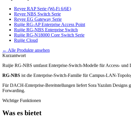
Reyee RAP Serie (Wi-Fi 6/6E)
Reyee NBS Switch Serie
Reyee EG Gateway Serie
Ruijie RG-AP Enterprise Access Point
Ruijie RG-NBS Enterprise Switch
Ruijie RG-N18000 Core Switch Serie
Ruijie Cloud
← Alle Produkte ansehen
Kurzantwort
Ruijie RG-NBS umfasst Enterprise-Switch-Modelle für Access- und
RG-NBS
ist die Enterprise-Switch-Familie für Campus-LAN-Topolog
Für DACH-Enterprise-Bereitstellungen liefert Sora Yazılım Desi
Forwarding.
Wichtige Funktionen
Was es bietet