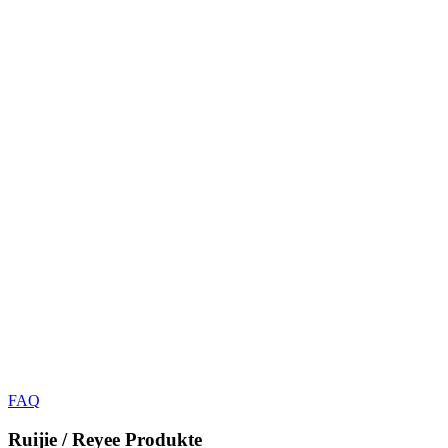
FAQ
Ruijie / Reyee
Produkte