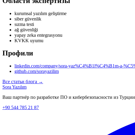
Области экспертизы
kurumsal yazılım geliştirme
siber güvenlik
sızma testi
ağ güvenliği
yapay zeka entegrasyonu
KVKK uyumu
Профили
linkedin.com/company/sora-yaz%C4%B1l%C4%B1m-a-%C5
github.com/sorayazilim
Все статьи блога →
Sora Yazılım
Ваш партнёр по разработке ПО и кибербезопасности из Турции
+90 544 785 21 87