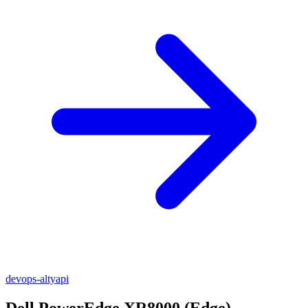
devops-altyapi
Dell PowerEdge XR8000 (Edge)
—