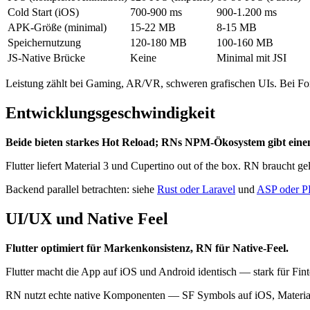
Cold Start (iOS)
700-900 ms
900-1.200 ms
APK-Größe (minimal)
15-22 MB
8-15 MB
Speichernutzung
120-180 MB
100-160 MB
JS-Native Brücke
Keine
Minimal mit JSI
Leistung zählt bei Gaming, AR/VR, schweren grafischen UIs. Bei For
Entwicklungsgeschwindigkeit
Beide bieten starkes Hot Reload; RNs NPM-Ökosystem gibt eine
Flutter liefert Material 3 und Cupertino out of the box. RN braucht g
Backend parallel betrachten: siehe
Rust oder Laravel
und
ASP oder 
UI/UX und Native Feel
Flutter optimiert für Markenkonsistenz, RN für Native-Feel.
Flutter macht die App auf iOS und Android identisch — stark für Fi
RN nutzt echte native Komponenten — SF Symbols auf iOS, Material Yo