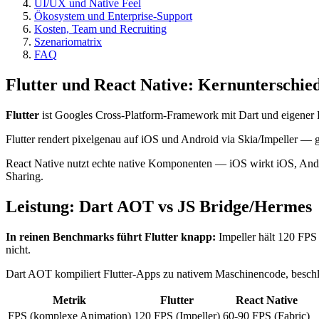
UI/UX und Native Feel
Ökosystem und Enterprise-Support
Kosten, Team und Recruiting
Szenariomatrix
FAQ
Flutter und React Native: Kernunterschie
Flutter
ist Googles Cross-Platform-Framework mit Dart und eigener 
Flutter rendert pixelgenau auf iOS und Android via Skia/Impeller — g
React Native nutzt echte native Komponenten — iOS wirkt iOS, Andr
Sharing.
Leistung: Dart AOT vs JS Bridge/Hermes
In reinen Benchmarks führt Flutter knapp:
Impeller hält 120 FPS
nicht.
Dart AOT kompiliert Flutter-Apps zu nativem Maschinencode, beschl
Metrik
Flutter
React Native
FPS (komplexe Animation)
120 FPS (Impeller)
60-90 FPS (Fabric)