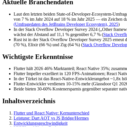
Aktuelle Branchendaten
Laut den letzten beiden State-of-Developer-Ecosystem-Umfragen
von 7 % im Jahr 2024 auf 18 % im Jahr 2025 — ein Zeichen dafü
(Umfragedaten des JetBrains Developer Ecosystem), 2025
)
In der Stack Overflow Developer Survey 2024 („Other framework
wächst der Abstand auf 11,1 % gegenüber 6,7 % (
Stack Overfl
Rust ist in der Stack Overflow Developer Survey 2025 erneut 
(70 %), Elixir (66 %) und Zig (64 %) (
Stack Overflow Develop
Wichtigste Erkenntnisse
Flutter hält 2026 46% Marktanteil; React Native 35%; zusamm
Flutter Impeller exzelliert in 120 FPS-Animationen; React Nati
In der Türkei ist das React-Native-Entwicklerangebot ~1,8x hö
Flutter-Entwickler verdienen 10-15% mehr (Glassdoor Q1 202
Beide bieten 30-60% Kostenersparnis gegenüber separater nati
Inhaltsverzeichnis
Flutter und React Native: Kernunterschied
Leistung: Dart AOT vs JS Bridge/Hermes
Entwicklungsgeschwindigkeit