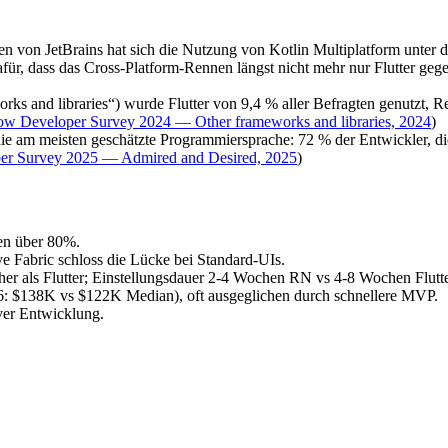
 von JetBrains hat sich die Nutzung von Kotlin Multiplatform unter d
r, dass das Cross-Platform-Rennen längst nicht mehr nur Flutter gege
s and libraries“) wurde Flutter von 9,4 % aller Befragten genutzt, R
ow Developer Survey 2024 — Other frameworks and libraries, 2024
)
die am meisten geschätzte Programmiersprache: 72 % der Entwickler, d
er Survey 2025 — Admired and Desired, 2025
)
en über 80%.
ve Fabric schloss die Lücke bei Standard-UIs.
her als Flutter; Einstellungsdauer 2-4 Wochen RN vs 4-8 Wochen Flutte
6: $138K vs $122K Median), oft ausgeglichen durch schnellere MVP.
ver Entwicklung.